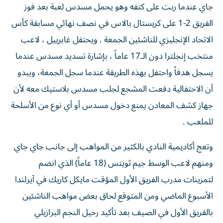
جاي عندما ربت على كتفه وهو يحمل مسدس لعبة بعد فوز
الفريق 2-1 على كريستال بالاس في نصف نهائي مسابقة كأس
الاتحاد الإنجليزي للناشئين الجمعة . ويحتفل غابرييل ، لاعب
منتخب إنجلترا دون الـ17 عاماً ، بإشارة تسديد مسدس عندما
يسجل هدفاً واحتفل بهذه الطريقة عندما سجل الجمعة، ويبدو
أن الاحتفالية دفعت المشجع لجلب مسدس بلاستيك معه لأن
جهاز كشف المعادن يمنع دخول مسدس أو أي نوع من الأسلحة
للملعب .
وتعج أكاديمية النادي بالكثير من المواهب إلى جانب جاي جاي
ومنهم لاعب الوسط جيم ثويتس (18 عاماً) الذي انضم
لتمرينات مدرب الفريق الأول المؤقت مايكل كاريك في آيرلندا
الأسبوع الماضي ومن المتوقع لحاق بعض مواهب الناشئين
بالفريق الأول في الصيف بعد تأكيد رحيل النجم البرازيلي