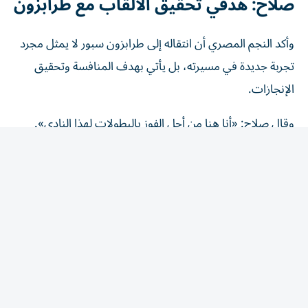
وأكد النجم المصري أن انتقاله إلى طرابزون سبور لا يمثل مجرد
تجربة جديدة في مسيرته، بل يأتي بهدف المنافسة وتحقيق
الإنجازات.
وقال صلاح: «أنا هنا من أجل الفوز بالبطولات لهذا النادي».
وتعوّل جماهير طرابزون سبور على خبرة صلاح الكبيرة من أجل
قيادة الفريق للمنافسة على الألقاب المحلية والقارية، بعد مسيرة
حافلة مع ليفربول الإنجليزي توج خلالها بالعديد من البطولات.
استقبال جماهيري غير مسبوق للنجم
المصري
وشهد تقديم محمد صلاح أجواء استثنائية في مدينة طرابزون،