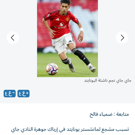
المسدس اللعبة يربك جاي جاي
جاي
متابعة : ضمياء فالح
تسبب مشجع لمانشستر يونايتد في إرباك جوهرة النادي جاي