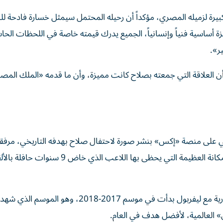
بيرة لزميله المصري، مؤكداً أن رحيله المحتمل سيمثل خسارة فادحة لل
أساسية فنياً وإنسانياً، الجميع يدرك قيمته خاصة في اللحظات الحا
ر».
ن العلاقة التي جمعته بصلاح كانت مميزة، وأن ما قدمه «الملك المص
مي على منصة «إكس» بنشر صورة لاحتفال صلاح بهدفه التاريخي، مرفقاً 
بتعليق مقتضب وقوي: «الملك المصري»، في إشارة إلى المكانة العظيمة التي يحظى بها اللاعب الذي خاض 9
يُذكر أن صلاح، البالغ من العمر 33 عاماً، يختتم مسيرة أسطورية مع ليفربول بدأت في موسم 2017-2018، و
» العالمية، لأفضل هدف في العام.