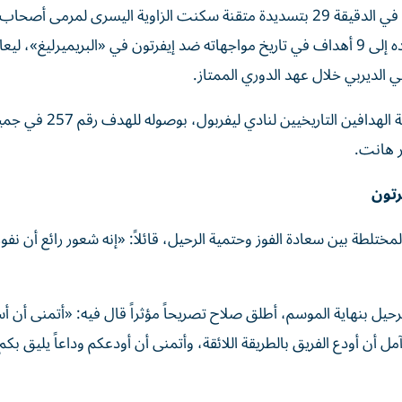
شهدت المباراة تألقاً لافتاً لـ«مو صلاح» الذي افتتح التسجيل في الدقيقة 29 بتسديدة متقنة سكنت الزاوية اليسرى لمر
على ملعب «هيل ديكينسون». بهذا الهدف، رفع صلاح رصيده إلى 9 أهداف في تاريخ مواجهاته ضد إيفرتون في «البريميرلي
 الديربي خلال عهد الدوري الممتاز.
ولم يتوقف تاريخ صلاح عند هذا الحد، بل عزز مكانه في قائمة الهدافين التاريخيين لنادي ليفربول، بوصوله
ر هانت.
رتون
لطة بين سعادة الفوز وحتمية الرحيل، قائلاً: «إنه شعور رائع أن نفوز
رحيل بنهاية الموسم، أطلق صلاح تصريحاً مؤثراً قال فيه: «أتمنى أن أ
 أن أودع الفريق بالطريقة اللائقة، وأتمنى أن أودعكم وداعاً يليق بكم