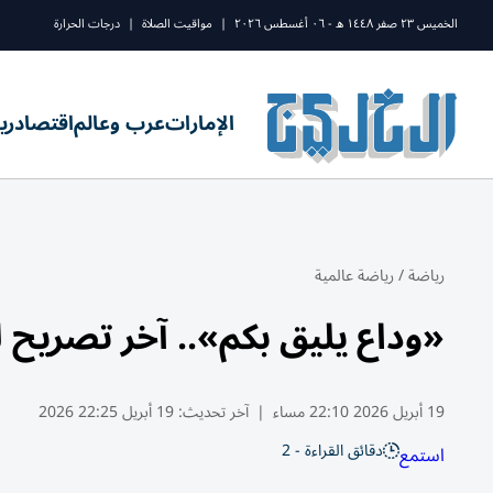
الخميس ٢٣ صفر ١٤٤٨ ه - ٠٦ أغسطس ٢٠٢٦
|
مواقيت الصلاة
|
درجات الحرارة
الإمارات
عرب وعالم
اقتصاد
ري
رياضة
/
رياضة عالمية
«وداع يليق بكم».. آخر تصريح
19 أبريل 2026 22:10 مساء
|
آخر تحديث:
19 أبريل 22:25 2026
دقائق القراءة - 2
استمع