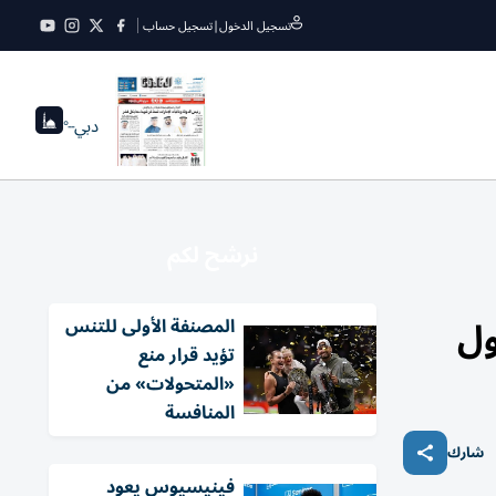
تسجيل الدخول
|
تسجيل حساب
دبي
--°
نرشح لكم
ول
المصنفة الأولى للتنس
تؤيد قرار منع
«المتحولات» من
المنافسة
شارك
فينيسيوس يعود