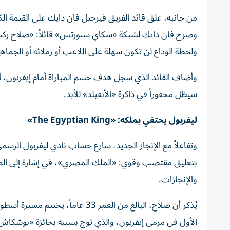
من جانبه، علق قائد الفريق فيرجيل فان دايك على القيمة الك
وصرح فان دايك لشبكة «سكاي سبورتس» قائلاً: «صلاح ركيزة 
ولحظة الوداع لن تكون سهلة على اللاعب أو زملائه أو الجماهي
وأضاف القائد الذي سجل هدف حسم المباراة أمام إيفرتون، أ
سيظل محفوراً في ذاكرة «الأنفيلد» للأبد.
ليفربول يحتفي بملكه: «The Egyptian King»
وتفاعلاً مع الإنجاز الجديد، سارع حساب نادي ليفربول الرس
والإنجازات.
الأول في مرمى إيفرتون، والذي توج بسببه بجائزة «بوشكاش