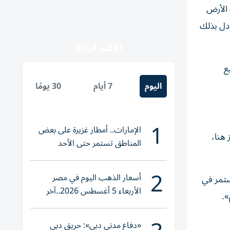
مى أصحاب الأرض
غ»، ليعادل بذلك
الأكثر قراءة
 للهدف رقم 257 في جميع
اليوم
7 أيام
30 يومًا
1
الإمارات.. أمطار غزيرة على بعض
 هنا،
المناطق تستمر حتى الأحد
2
أسعار الذهب اليوم في مصر
ستمر في
الأربعاء 5 أغسطس 2026..آخر
».
تحديث لعيار 21
«دفاع مدني دبي»: حريق دبي