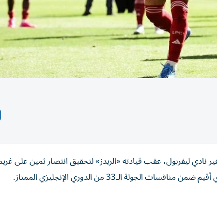
 نادي ليفربول، عقب قيادته «الريدز» لتحقيق انتصار ثمين على غريم