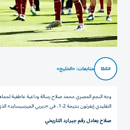
متابعات: «الخليج»
وجه النجم المصري محمد صلاح رسالة وداعية عاطفية لجماهير
التقليدي إيفرتون بنتيجة 2-1، في «ديربي الميرسيسايد» الذي أقيم ضمن منافسات الجولة الـ33 من الدوري الإنجليزي الممتاز.
صلاح يعادل رقم جيرارد التاريخي