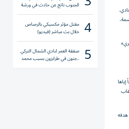
3
الجنوب ناتج عن حادث في ورشة
نادي.
ولا إصابات
سمة،
4
مقتل مؤثر مكسيكي بالرصاص
خلال بث مباشر (فيديو)
ري»
5
صفقة العمر لنادي الشمال التركي
..جنون في طرابزون بسبب محمد
صلاح
إياها
 سنوات حافلة بالألقاب
هو الموسم الذي شهد هدفه