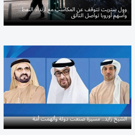
وول ستريت تتوقف عن المكاسب مع ارتداد النفط..
وأسهم أوروبا تواصل التألق
الشيخ زايد.. مسيرة صنعت دولة وألهمت أمة