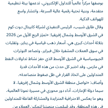
بوصفها مركزاً عالمياً للتداول الإلكتروني، تدعمها بيئة تنظيمية
متقدمة، وبنية تحتية رقمية عالية السرعة، وانتشار واسع
للهواتف الذكية.
وقال طارق شبيب، الرئيس التنفيذي لشركة كابيتال دوت كوم
في الشرق الأوسط وشمال إفريقيا: «تميّز الربع الأول من 2026
بثلاثة أحداث كبرى هي، أسعار ذهب قياسية في يناير، وتقلبات
في سوق العملات المشفرة خلال فبراير، وتصاعد التوترات
الجيوسياسية في الشرق الأوسط الذي حفز نشاط تداولات النفط
في مارس. وقد اختبر كل حدث من هذه الأحداث قدرة
المتداولين على اتخاذ القرار في ظل ضغوط متصاعدة».
وأضاف: «تواصل منطقة الشرق الأوسط وشمال إفريقيا، لا
سيما دولة الإمارات، أداء دور محوري في مسيرة نمونا العالمية،
وهو ما يعكس الاحترافية المتزايدة والمشاركة الفاعلة للمتداولين
في هذه المنطقة. وقد صُمّمت منصتنا لتمكين العملاء من