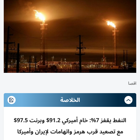
اقصا
الخلاصة
النفط يقفز 7%: خام أميركي 91.2$ وبرنت 97.5$
مع تصعيد قرب هرمز واتهامات لإيران وأميركا