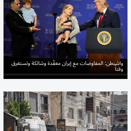
واشنطن: المفاوضات مع إيران معقّدة وشائكة وتستغرق
وقتاً