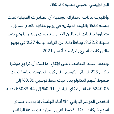
وأظهرت بيانات الجمارك الرسمية أن الصادرات الصينية نمت
بنسبة 23% بالقيمة الدولارية في يوليو مقارنة بالعام السابق،
متجاوزة توقعات المحللين الذين استطلعت رويترز آراءهم بنمو
نسبته 22.2%. وتباطأ ذلك عن الزيادة البالغة 27% في يونيو،
والتي كانت أسرع وتيرة منذ أكتوبر 2021.
وبعدما افتتحا التعاملات على ارتفاع، ما لبث أن تراجع مؤشرا
نيكاي 225 الياباني وكوسبي في كوريا الجنوبية الجلسة تحت
ضغوط أسهم التكنولوجيا، حيث هبط كوسبي 0.89% إلى
6240.06 نقطة، ونيكاي الياباني 0.91% إلى 65083.44 نقطة.
انخفض المؤشر الياباني 1% أثناء الجلسة، إذ بددت خسائر
أسهم شركات الذكاء الاصطناعي ‌والمرتبطة بصناعة الرقائق
الإلكترونية المكاسب الأخرى في حين تراجع ​سهم مجموعة