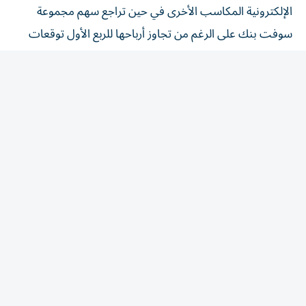
⁠سوفت بنك على الرغم من تجاوز ‌أرباحها للربع الأول توقعات
‌السوق.
وبحلول الساعة 0154 بتوقيت جرينتش، نزل نيكاي 1.17
بالمئة إلى 64911.99 نقطة في حين ارتفع المؤشر توبكس
الأوسع نطاقا قليلا ‌0.04 بالمئة إلى 4057.47 نقطة.
ومنذ بداية الأسبوع، كسب نيكاي 0.8 بالمئة ⁠وتوبكس 1.3
بالمئة وخسر سهم مجموعة سوفت بنك 4.3 بالمئة يوم الجمعة
حتى بعد أن أعلنت الشركة المستثمرة في مجال التكنولوجيا عن
انخفاض أرباحها في الربع الأول 18 بالمئة، وهي نسبة أقل مما
كان متوقعا.
وقال ناوكي فوجيوارا ​وهو مدير صندوق بارز لدى شينكين لإدارة
الأصول «فاقت النتائج ‌توقعات السوق لكنها لم تقدم مؤشرات