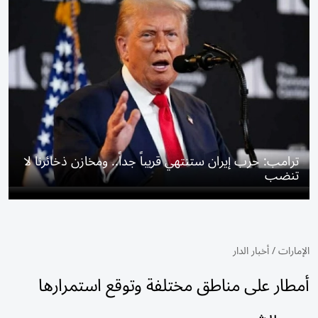
ترامب: حرب إيران ستنتهي قريباً جداً.. ومخازن ذخائرنا لا
تنضب
الإمارات
/
أخبار الدار
أمطار على مناطق مختلفة وتوقع استمرارها