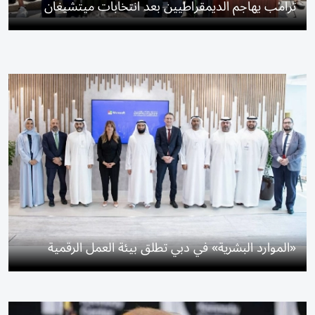
ترامب يهاجم الديمقراطيين بعد انتخابات ميتشيغان
«الموارد البشرية» في دبي تطلق بيئة العمل الرقمية