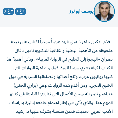
يوسف أبو لوز
..قدّم الدكتور ماهر شفيق فريد عرضاً موجزاً لكتاب على درجة
ملحوظة من الأهمية البحثية والثقافية للدكتوره نادين دقاق
بعنوان «الهجرة إلى الخليج في الرواية العربية»، وتأتي أهمية هذا
الكتاب لكونه يتتبع، وربما للمرة الأولى، ظاهرة الروايات التي
كتبها روائيون عرب، وتقع أحداثها وفضاءاتها السردية في دول
الخليج العربي، ومن أقدم هذه الروايات وهي (براري الحمّى)
لابراهيم نصرالله ضمن الأعمال التي تناولتها الباحثة في كتابها
المهم هذا، والذي يأتي في إطار اهتمام جامعة إدنبرة بدراسات
الأدب العربي الحديث ضمن سلسلة يشرف عليها د. رشيد
العناني، وصدر منها حتى الآن ومنذ عام 2013 أكثر من ثلاثين