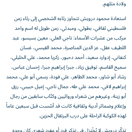
ولادة مثلهم.
استعادة محمود درويش تتجاوز رثاءه الشخصي إلى رثاء زمن
فلسطيني ثقافي، بطولي، ومبدئي، زمن طويل له اسم واحد
مركب من عشرات الأسماء: ناجي العلي، معين بسيسو، عبد
اللطيف عقل، عز الدين المناصرة، محمد القيسي، غسان
كنفاني، إدوارد سعيد، أحمد دحبور، زكريا محمد، علي الخليلي،
سميح القاسم، توفيق زياد، جبرا إبراهيم جبرا، إحسان عباس،
رشاد أبو شاور، محمد الظاهر، علي فودة، رسمي أبو علي، محمد
إبراهيم لافي، محمد علي طه، جمال ناجي، إميل حبيبي، رزق
أبو زينة، وغيرهم من شعراء وروائيين وكتّاب سابقين من رجال
وإعلام وضمائر أدبية وثقافية كانت قد أسّست قبل سبعين عاماً
لهذه الكوكبة الراحلة على درب البرتقال الحزين.
تذكّر درويش لا يُخْتزل في تذكر فرد أو مفرد شعري كان وحده