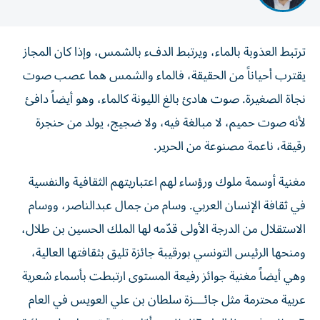
ترتبط العذوبة بالماء، ويرتبط الدفء بالشمس، وإذا كان المجاز
يقترب أحياناً من الحقيقة، فالماء والشمس هما عصب صوت
نجاة الصغيرة. صوت هادئ بالغ الليونة كالماء، وهو أيضاً دافئ
لأنه صوت حميم، لا مبالغة فيه، ولا ضجيج، يولد من حنجرة
رقيقة، ناعمة مصنوعة من الحرير.
مغنية أوسمة ملوك ورؤساء لهم اعتباريتهم الثقافية والنفسية
في ثقافة الإنسان العربي. وسام من جمال عبدالناصر، ووسام
الاستقلال من الدرجة الأولى قدّمه لها الملك الحسين بن طلال،
ومنحها الرئيس التونسي بورقيبة جائزة تليق بثقافتها العالية،
وهي أيضاً مغنية جوائز رفيعة المستوى ارتبطت بأسماء شعرية
عربية محترمة مثل جائـــزة سلطان بن علي العويس في العام