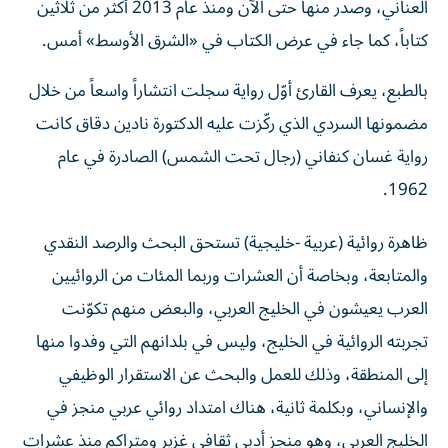
كتاباً، كما جاء في عرض الكتاب في «الشرق الأوسط» أمس.
بالطبع، يعرف القارئ أوّل رواية سجلت انتشاراً واسعاً من خلال
مضمونها السردي الذي ركّزت عليه الدكتورة نادين دقاق كانت
رواية غسان كنفاني (رجال تحت الشمس) الصادرة في عام
1962.
ظاهرة روائية (عربية -خليجية) تستحق البحث والرصد النقدي
والمتابعة، وبخاصة أن العشرات وربما المئات من الروائيين
العرب يعيشون في الخليج العربي، والبعض منهم تكوّنت
تجربته الروائية في الخليج، وليس في بلدانهم التي وفدوا منها
إلى المنطقة، وذلك للعمل والبحث عن الاستقرار الوظيفي
والإنساني، وبكلمة ثانية، هناك امتداد روائي عربي منجز في
الخليج العربي، وهو منجز أدبي ثقافي غزير ومتراكم منذ عشرات