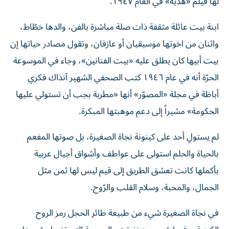
لها فيلم «هدية» في العام ١٩٤٧.
ابنة بيت عائلة مثقفة ذات صلة مباشرة بالفن، والدها خطّاط،
واثنان من اخوتها موسيقيان أو عازفان، وتقول مصادر حياتها إن
بيت أبيها كان يطلق عليه «بيت الفنانين»، وجاء في الموسوعة
الحرّة أنه في عام ١٩٤٦ كتب الصحفي الشهير آنذاك فكري
أباظة في مجلة «المصوّر» أنها «مطربة بجب أن تستولي عليها
الحكومة» مشيراً إلى دعم موهبتها المبكرة.
لم يستولِ أحد على كينونة نجاة الصغيرة، بل صوتها المفعم
بالحياة والحلم استولى على عواطف وأشواق أجيال عربية
بأكملها كانت تعشق الطريق إلى قيم ليس لها ثمن مثل
الجمال، والمحبة، وسلام القلب والرّوح.
في نجاة الصغيرة شيء من طبيعة طائر الحجل رمز الروح