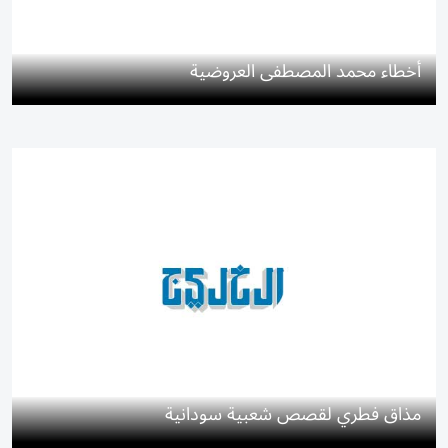
أخطاء محمد المصطفى العروضية
مذاق فطري لقصص شعبية سودانية