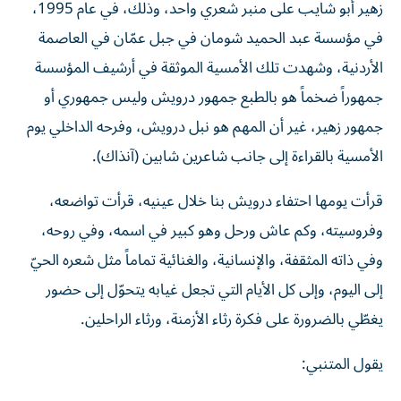
زهير أبو شايب على منبر شعري واحد، وذلك، في عام 1995،
في مؤسسة عبد الحميد شومان في جبل عمّان في العاصمة
الأردنية، وشهدت تلك الأمسية الموثقة في أرشيف المؤسسة
جمهوراً ضخماً هو بالطبع جمهور درويش وليس جمهوري أو
جمهور زهير، غير أن المهم هو نبل درويش، وفرحه الداخلي يوم
الأمسية بالقراءة إلى جانب شاعرين شابين (آنذاك).
قرأت يومها احتفاء درويش بنا خلال عينيه، قرأت تواضعه،
وفروسيته، وكم عاش ورحل وهو كبير في اسمه، وفي روحه،
وفي ذاته المثقفة، والإنسانية، والغنائية تماماً مثل شعره الحيّ
إلى اليوم، وإلى كل الأيام التي تجعل غيابه يتحوّل إلى حضور
يغطّي بالضرورة على فكرة رثاء الأزمنة، ورثاء الراحلين.
يقول المتنبي: