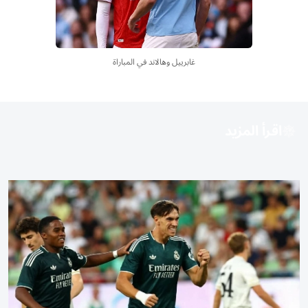
غابرييل وهالاند في المباراة
اقرأ المزيد