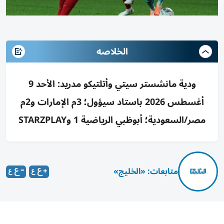
الخلاصه
ودية مانشستر سيتي وأتلتيكو مدريد: الأحد 9
أغسطس 2026 باستاد سيؤول؛ 3م الإمارات و2م
مصر/السعودية؛ أبوظبي الرياضية 1 وSTARZPLAY
متابعات: «الخليج»
تتجه أنظار جماهير كرة القدم إلى استاد سيؤول، حيث يلتقي