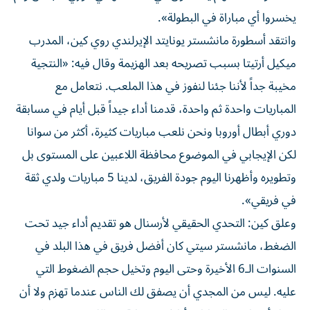
يخسروا أي مباراة في البطولة».
وانتقد أسطورة مانشستر يونايتد الإيرلندي روي كين، المدرب
ميكيل أرتيتا بسبب تصريحه بعد الهزيمة وقال فيه: «النتجية
مخيبة جداً لأننا جئنا لنفوز في هذا الملعب. نتعامل مع
المباريات واحدة ثم واحدة، قدمنا أداء جيداً قبل أيام في مسابقة
دوري أبطال أوروبا ونحن نلعب مباريات كثيرة، أكثر من سوانا
لكن الإيجابي في الموضوع محافظة اللاعبين على المستوى بل
وتطويره وأظهرنا اليوم جودة الفريق، لدينا 5 مباريات ولدي ثقة
في فريقي».
وعلق كين: التحدي الحقيقي لأرسنال هو تقديم أداء جيد تحت
الضغط، مانشستر سيتي كان أفضل فريق في هذا البلد في
السنوات الـ6 الأخيرة وحتى اليوم وتخيل حجم الضغوط التي
عليه. ليس من المجدي أن يصفق لك الناس عندما تهزم ولا أن