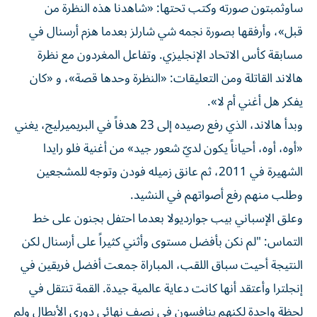
ساوثمبتون صورته وكتب تحتها: «شاهدنا هذه النظرة من
قبل»، وأرفقها بصورة نجمه شي شارلز بعدما هزم أرسنال في
مسابقة كأس الاتحاد الإنجليزي. وتفاعل المغردون مع نظرة
هالاند القاتلة ومن التعليقات: «النظرة وحدها قصة»، و «كان
يفكر هل أغني أم لا».
وبدأ هالاند، الذي رفع رصيده إلى 23 هدفاً في البريميرليج، يغني
«أوه، أوه، أحياناً يكون لديّ شعور جيد» من أغنية فلو رايدا
الشهيرة في 2011، ثم عانق زميله فودن وتوجه للمشجعين
وطلب منهم رفع أصواتهم في النشيد.
وعلق الإسباني بيب جوارديولا بعدما احتفل بجنون على خط
التماس: "لم نكن بأفضل مستوى وأثني كثيراً على أرسنال لكن
النتيجة أحيت سباق اللقب، المباراة جمعت أفضل فريقين في
إنجلترا وأعتقد أنها كانت دعاية عالمية جيدة. القمة تنتقل في
لحظة واحدة لكنهم ينافسون في نصف نهائي دوري الأبطال ولم