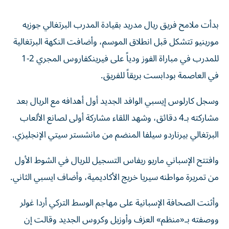
بدأت ملامح فريق ريال مدريد بقيادة المدرب البرتغالي جوزيه
مورينيو تتشكل قبل انطلاق الموسم، وأضافت النكهة البرتغالية
للمدرب في مباراة الفوز ودياً على فيرينكفاروس المجري 2-1
في العاصمة بودابست بريقاً للفريق.
وسجل كارلوس إيسبي الوافد الجديد أول أهدافه مع الريال بعد
مشاركته بـ4 دقائق، وشهد اللقاء مشاركة أولى لصانع الألعاب
البرتغالي بيرناردو سيلفا المنضم من مانشستر سيتي الإنجليزي.
وافتتح الإسباني ماريو ريفاس التسجيل للريال في الشوط الأول
من تمريرة مواطنه سيريا خريج الأكاديمية، وأضاف ايسبي الثاني.
وأثنت الصحافة الإسبانية على مهاجم الوسط التركي أردا غولر
ووصفته بـ«منظم» العزف وأوزيل وكروس الجديد وقالت إن