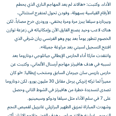
الأداء، وكتبت: «هالاند لم يعد المهاجم الناري الذي يحطم
الأرقام القياسية بسهولة، وفودن تحول لمتفرج استثنائي،
وبيرناردو سيلفا يبرز مرة ومرة يختفي، ورودري خرج مصاباً، لكن
هناك لاعب وحيد يصنع الفارق الآن وإمكانياته في زعزعة توازن
الخصوم تتطور يوماً بعد يوم وهو الفرنسي ريان شرقي الذي
افتتح التسجيل لسيتي بعد مراوغة جميلة».
وانتقدت ماركا أداء الحارس الإيطالي جيانلوجي دوناروما بعد
تسببه في هدف هافيرتز مهاجم أرسنال الألماني، وكتبت عن
حارس باريس سان جيرمان السابق ومنتخب إيطاليا: «لو كان
مميزاً لما تركه إنريكي يرحل مقابل 30 مليون يورو، لكن دوناروما
تصدى لتسديدة خطرة من هافيرتز في الشوط الثاني وحصل
على 7 في سلم الأداء مثل سيلفا ودوكو وسيمينيو.
وشهدت المباراة تمزيق الظهير البرازيلي غابرييل لقميص النجم
النرويجي إيرلينغ هالاند صاحب هدف الفوز، وتلاحم الاثنان أكثر