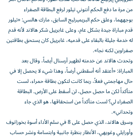
من مرة ما دفع الحكم أنتوني تيلور لرفع البطاقة الصفراء
بوجههما، وعلق حكم البريميرليج السابق، مارك هالسي: «تيلور
قدم مباراة جيدة بشكل عام، وعلى غابرييل شكر هالاند لأنه قدم
له خدمة جليلة بالبقاء على قدميه، غابرييل كان يستحق بطاقتين
صفراوين لكنه نجا».
وتحدث هالاند عن خدمته لظهير أرسنال أيضاً، وقال بعد
المباراة: «أعتقد أنه أسقطني أرضاً، وهذا شيء لا يحصل إلا في
حال مهاجمتي فعلاً، ربما كانت لتكون بطاقة حمراء، لست
متأكداً لكن ما حصل حصل، لن أسقط على الأرض. البطاقة
الصفراء لي؟ لست متأكداً من استحقاقها، هو الذي جاء
وتحداني».
وسرق هالاند، الذي حصل على 8 في سلم الأداء أسوة بخوزانوف
وأورايلي وغويهي، الأنظار بنظرة جانبية وابتسامة ونشر حساب