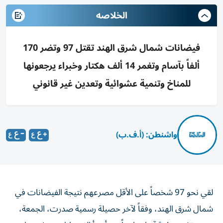
الخلاصه
فيضانات شمال شرق الهند تقتل 97 وتضر 170
ألفاً بآسام وتغمر 14 ألف هكتار وخبراء يرجعونها
للمناخ وتنمية عشوائية وتعدين غير قانوني
واشنطن: (أ.ف.ب)
لقي نحو 97 شخصاً على الأقل مصرعهم نتيجة الفيضانات في
شمال شرق الهند، وفقاً لآخر حصيلة رسمية صدرت، الجمعة،
حيث تشهد ولاية آسام واحداً من أسوأ الفيضانات منذ سنوات،