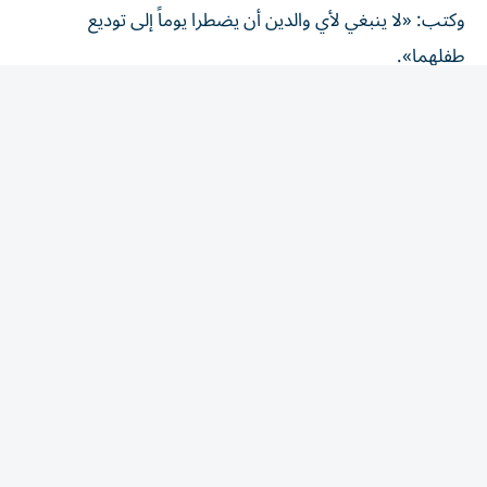
طفلهما».
من جهته، قال وزير الصحة ورعاية الأسرة الهندي جيه بي نادا،
الذي زار المنطقة المنكوبة بالفيضانات، الخميس، إن «حجم
الدمار هائل» إلى درجة أن عودة الأمور لطبيعتها ستسترق وقتاً.
وأضاف للصحفيين: «المياه تغمر القرية تلو الأخرى».
وكحال معظم أرجاء شبه القارة الهندية، تعتبر الفيضانات في
ولاية آسام أمراً شائعاً خلال فترة الرياح الموسمية بين يونيو/
حزيران، وسبتمبر/أيلول عندما يفيض نهر براهمابوترا، أكبر أنهار
الهند، والعديد من روافده.
لكن خبراء يقولون إن تغير المناخ، إلى جانب التنمية غير
المخططة جيداً، يزيدان من وتيرة وشدة تأثير هذه الكوارث.
وقال سكان ومسؤولون إن عمليات التعدين غير القانوني للفحم
في ولاية ناجالاند المجاورة فاقمت شدة الفيضانات، مشيرين