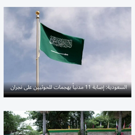
السعودية: إصابة 11 مدنياً بهجمات للحوثيين على نجران