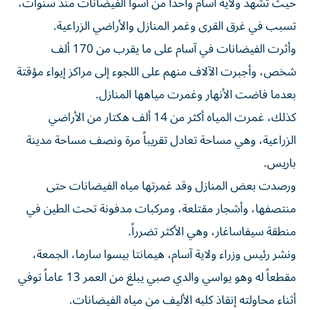
تسبب في غرق القرى وغمر المنازل والأراضي الزراعية.
وأثرت الفيضانات في آسام على ما يقرب من 170 ألف
شخص، وأجبرت الآلاف منهم على اللجوء إلى مراكز إيواء مؤقتة
بعدما فاضت الأنهار وغمرت مياهها المنازل.
كذلك، غمرت المياه أكثر من 14 ألف هكتار من الأراضي
الزراعية، وهي مساحة تعادل تقريباً مرة ونصف مساحة مدينة
باريس.
ورصدت بعض المنازل وقد غمرتها مياه الفيضانات حتى
منتصفها، وأشجار مقتلعة، ومركبات مدفونة تحت الطين في
منطقة سيفاساغار، وهي الأكثر تضرراً.
ونشر رئيس وزراء ولاية آسام، هيمانتا بيسوا سارما، الجمعة،
مقطعاً له وهو يواسي والدي صبي يبلغ من العمر 13 عاماً توفي
أثناء محاولته إنقاذ كلبه الأليف من مياه الفيضانات.
وكتب: «لا ينبغي لأي والدين أن يضطرا يوماً إلى توديع