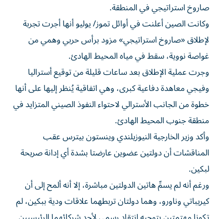
صاروخ استراتيجي في المنطقة.
وكانت الصين أعلنت في أوائل تموز/ يوليو أنها أجرت تجربة
لإطلاق «صاروخ استراتيجي» مزود برأس حربي وهمي من
غواصة نووية، سقط في مياه المحيط الهادئ.
وجرت عملية الإطلاق بعد ساعات قليلة من توقيع أستراليا
وفيجي معاهدة دفاعية كبرى، وهي اتفاقية يُنظر إليها على أنها
خطوة من الجانب الأسترالي لاحتواء النفوذ الصيني المتزايد في
منطقة جنوب المحيط الهادئ.
وأكد وزير الخارجية النيوزيلندي وينستون بيترس عقب
المناقشات أن دولتين عضوين عارضتا بشدة أي إدانة صريحة
لبكين.
ورغم أنه لم يسمِّ هاتين الدولتين مباشرة، إلا أنه ألمح إلى أن
كيريباتي وناورو، وهما دولتان تربطهما علاقات ودية ببكين، لم
تكونا مهتمتين بتوجيه انتقاد رسمي لأحد شركائهما الرئيسيين.