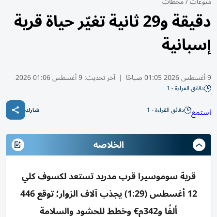
منوعات
/
محطات
دقيقة و29 ثانية تغيّر حياة قرية
إسبانية
9 أغسطس 2026 01:05 صباحًا
|
آخر تحديث:
9 أغسطس 01:06 2026
دقائق القراءة - 1
دقائق القراءة - 1
استمع
شارك
الخلاصه
قرية سوموسيرا قرب مدريد تستعد لكسوف كلي
12 أغسطس (1:29) يجذب آلاف الزوار؛ توقع 446
ألفًا و342م€ وخطط للحشود والسلامة