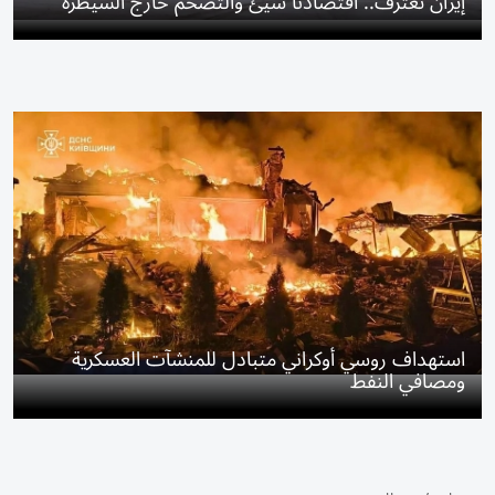
إيران تعترف.. اقتصادنا سيئ والتضخم خارج السيطرة
استهداف روسي أوكراني متبادل للمنشآت العسكرية
ومصافي النفط