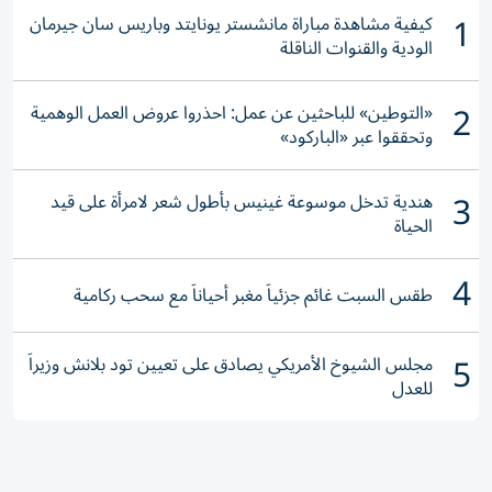
1
كيفية مشاهدة مباراة مانشستر يونايتد وباريس سان جيرمان
الودية والقنوات الناقلة
2
«التوطين» للباحثين عن عمل: احذروا عروض العمل الوهمية
وتحققوا عبر «الباركود»
3
هندية تدخل موسوعة غينيس بأطول شعر لامرأة على قيد
الحياة
4
طقس السبت غائم جزئياً مغبر أحياناً مع سحب ركامية
5
مجلس الشيوخ الأمريكي يصادق على تعيين تود بلانش وزيراً
للعدل