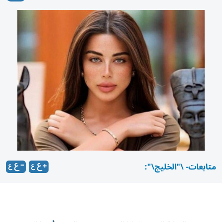
متابعات- \"الخليج\":