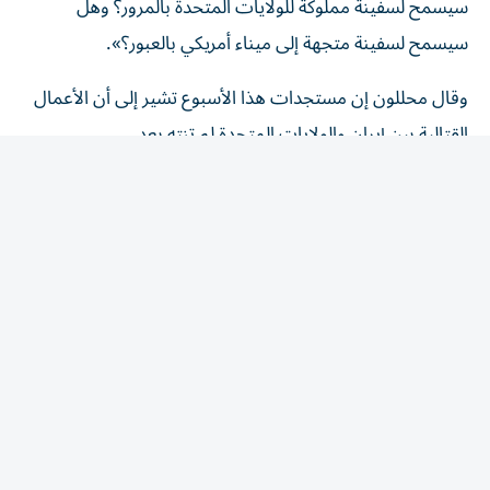
سيسمح لسفينة مملوكة للولايات المتحدة بالمرور؟ وهل
سيسمح لسفينة متجهة إلى ميناء أمريكي بالعبور؟».
وقال ‌محللون إن مستجدات هذا الأسبوع تشير إلى أن الأعمال
القتالية بين إيران والولايات المتحدة لم ‌تنته بعد.
وذكر مسؤول إيراني كبير أن طهران تسعى لفرض رسوم على
السفن تتراوح من خمسة في المئة إلى سبعة في المئة من قيمة
البضائع المنقولة عبر المضيق. في المقابل، تناقش عُمان
رسوماً تقدر بنحو ثلاثة في المئة، وتصر واشنطن ‌على عدم فرض
‌أي رسوم. وقال المسؤول «كلما طال أمد تعطل الإمدادات،
استمر السحب من الاحتياطيات التجارية العالمية لفترة أطول».
(رويترز)