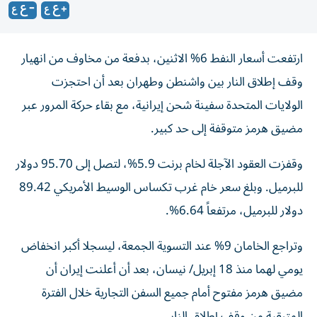
ارتفعت أسعار النفط 6% الاثنين، بدفعة من مخاوف من انهيار
وقف إطلاق النار ‌بين واشنطن وطهران بعد أن احتجزت
الولايات المتحدة سفينة شحن إيرانية، ​مع بقاء حركة المرور عبر
مضيق هرمز متوقفة إلى حد ‌كبير.
وقفزت العقود الآجلة لخام ‌برنت 5.9%، لتصل إلى 95.70 دولار
للبرميل. وبلغ سعر خام غرب تكساس الوسيط الأمريكي 89.42
دولار للبرميل، مرتفعاً 6.64%.
وتراجع الخامان 9% عند التسوية الجمعة، ليسجلا أكبر انخفاض
يومي لهما منذ 18 إبريل/ نيسان، بعد أن أعلنت إيران أن
مضيق هرمز مفتوح أمام جميع السفن التجارية خلال الفترة
المتبقية من وقف إطلاق النار.