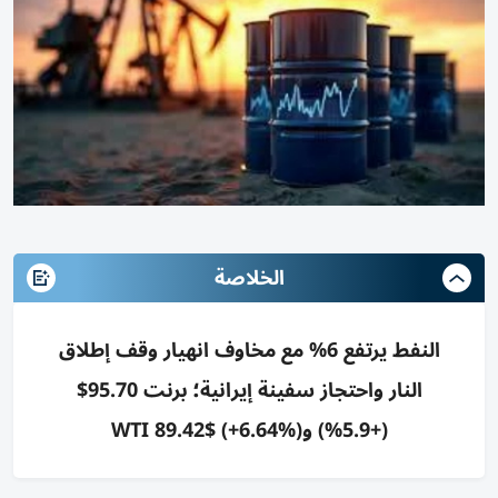
الخلاصة
النفط يرتفع 6% مع مخاوف انهيار وقف إطلاق
النار واحتجاز سفينة إيرانية؛ برنت 95.70$
(+5.9%) وWTI 89.42$ (+6.64%)