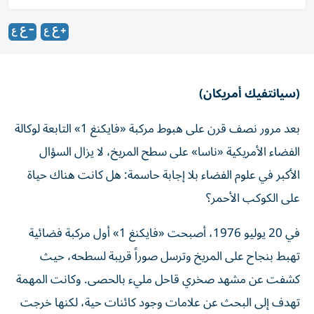
(سيانتفيك أمريكان)
بعد مرور نصف قرن على هبوط مركبة «فايكنغ 1» التابعة لوكالة
الفضاء الأمريكية «ناسا» على سطح المريخ، لا يزال السؤال
الأكبر في علوم الفضاء بلا إجابة حاسمة: هل كانت هناك حياة
على الكوكب الأحمر؟
في 20 يوليو 1976، أصبحت «فايكنغ 1» أول مركبة فضائية
تهبط بنجاح على المريخ وترسل صوراً قريبة لسطحه، حيث
كشفت عن مشهد صخري قاحل مليء بالحصى. وكانت المهمة
تهدف إلى البحث عن علامات وجود كائنات حية، لكنها خرجت
بنتائج أثارت الجدل بدلاً من تقديم إجابة نهائية.