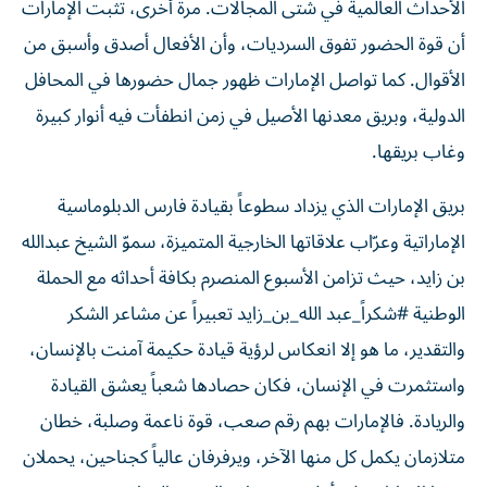
الأحداث العالمية في شتى المجالات. مرة أخرى، تثبت الإمارات
أن قوة الحضور تفوق السرديات، وأن الأفعال أصدق وأسبق من
الأقوال. كما تواصل الإمارات ظهور جمال حضورها في المحافل
الدولية، وبريق معدنها الأصيل في زمن انطفأت فيه أنوار كبيرة
وغاب بريقها.
بريق الإمارات الذي يزداد سطوعاً بقيادة فارس الدبلوماسية
الإماراتية وعرّاب علاقاتها الخارجية المتميزة، سموّ الشيخ عبدالله
بن زايد، حيث تزامن الأسبوع المنصرم بكافة أحداثه مع الحملة
الوطنية #شكراً_عبد الله_بن_زايد تعبيراً عن مشاعر الشكر
والتقدير، ما هو إلا انعكاس لرؤية قيادة حكيمة آمنت بالإنسان،
واستثمرت في الإنسان، فكان حصادها شعباً يعشق القيادة
والريادة. فالإمارات بهم رقم صعب، قوة ناعمة وصلبة، خطان
متلازمان يكمل كل منها الآخر، ويرفرفان عالياً كجناحين، يحملان