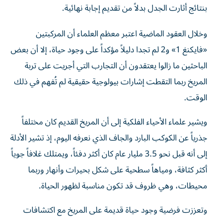
وخلال العقود الماضية اعتبر معظم العلماء أن المركبتين
«فايكنغ 1» و2 لم تجدا دليلاً مؤكداً على وجود حياة، إلا أن بعض
الباحثين ما زالوا يعتقدون أن التجارب التي أجريت على تربة
المريخ ربما التقطت إشارات بيولوجية حقيقية لم تُفهم في ذلك
الوقت.
ويشير علماء الأحياء الفلكية إلى أن المريخ القديم كان مختلفاً
جذرياً عن الكوكب البارد والجاف الذي نعرفه اليوم، إذ تشير الأدلة
إلى أنه قبل نحو 3.5 مليار عام كان أكثر دفئاً، ويمتلك غلافاً جوياً
أكثر كثافة، ومياهاً سطحية على شكل بحيرات وأنهار وربما
محيطات، وهي ظروف قد تكون مناسبة لظهور الحياة.
وتعززت فرضية وجود حياة قديمة على المريخ مع اكتشافات
مركبتي «كيوريوسيتي» و«بيرسيفيرانس» التابعتين لناسا،