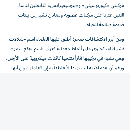
اللتين عثرتا على مركبات عضوية ومعادن تشير إلى بيئات
قديمة صالحة للحياة.
ومن أبرز الاكتشافات صخرة أطلق عليها العلماء اسم «شلالات
تشييافا»، تحتوي على أنماط معدنية تعرف باسم «بقع النمر»،
وهي تشبه في تركيبها آثاراً تنتجها كائنات ميكروبية على الأرض.
ورغم أن هذه الأدلة ليست دليلاً قاطعاً، فإن العلماء يرون أنها
تستحق المزيد من الدراسة.
كما أعاد اكتشاف مركبات عضوية في تربة المريخ إحياء النقاش
حول نتائج «فايكنغ»، بعدما كان غياب هذه المركبات أحد
الأسباب الرئيسية لاستبعاد وجود حياة. ويعتقد بعض الباحثين
أن مركبات مثل «البيركلورات» ربما أخفت وجود مواد عضوية
خلال التجارب الأولى.