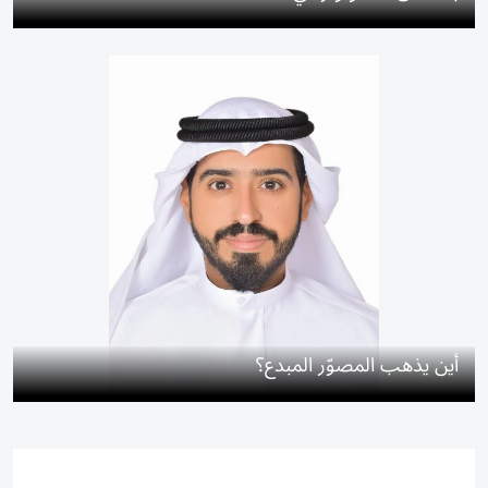
أين يذهب المصوّر المبدع؟