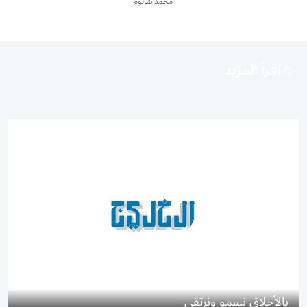
محمد شالوه
اقرأ المزيد
بالأخلاق نسمو ونرتقي