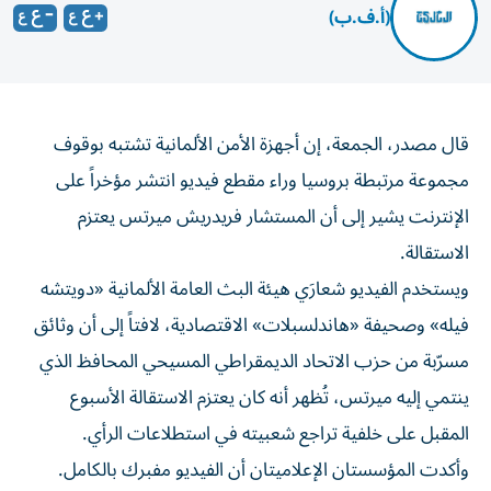
(أ.ف.ب)
قال مصدر، الجمعة، إن أجهزة الأمن الألمانية تشتبه بوقوف
مجموعة مرتبطة بروسيا وراء مقطع فيديو انتشر مؤخراً على
الإنترنت يشير إلى أن المستشار فريدريش ميرتس يعتزم
الاستقالة.
ويستخدم الفيديو شعارَي هيئة البث العامة الألمانية «دويتشه
فيله» وصحيفة «هاندلسبلات» الاقتصادية، لافتاً إلى أن وثائق
مسرّبة من حزب الاتحاد الديمقراطي المسيحي المحافظ الذي
ينتمي إليه ميرتس، تُظهر أنه كان يعتزم الاستقالة الأسبوع
المقبل على خلفية تراجع شعبيته في استطلاعات الرأي.
وأكدت المؤسستان الإعلاميتان أن الفيديو مفبرك بالكامل.
ورجح مصدر أمني أن «الجهة التي تقف وراءه تسمى ستورم