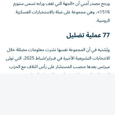
1516»، وهي مجموعة على صلة بالاستخبارات العسكرية
الروسية.
77 عملية تضليل
ويُشتبه في أن المجموعة نفسها نشرت معلومات مضللة خلال
الانتخابات التشريعية الأخيرة في فبراير/شباط 2025، التي تولى
ميرتس بعدها منصب المستشار على رأس ائتلاف مع الحزب
الاشتراكي الديمقراطي ذي التوجه الوسطي اليساري.
وبحسب وكالة «فيجينوم» الفرنسية المكلفة رصد حملات
التضليل الأجنبية، تقف «ستورم 1516» وراء ما لا يقل عن 77
عملية تضليل استهدفت دولاً غربية بين أواخر 2023 وآذار/
مارس 2025.
وقالت وكالة الاستخبارات الداخلية الألمانية إن الفيديو الأخير