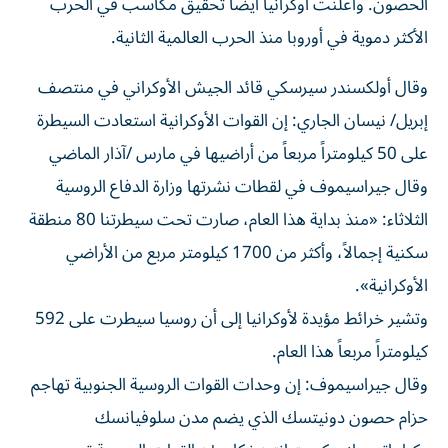
الحصون. وأعلنت أوكرانيا أيضاً تحقيق مكاسب ‌في الحرب
الأكثر دموية في أوروبا منذ الحرب العالمية الثانية.
وقال ⁠أولكسندر سيرسكي قائد الجيش الأوكراني في منتصف
إبريل/ نيسان الجاري: إن القوات الأوكرانية استعادت السيطرة
على 50 كيلومتراً مربعاً من أراضيها في مارس /آذار الماضي
وقال جيراسيموف في لقطات نشرتها وزارة الدفاع الروسية
الثلاثاء: «منذ بداية هذا العام، صارت تحت سيطرتنا 80 منطقة
سكنية إجمالاً، وأكثر ​من 1700 كيلومتر مربع من الأراضي
الأوكرانية».
وتشير خرائط مؤيدة لأوكرانيا إلى ⁠أن روسيا سيطرت على 592
كيلومتراً مربعاً هذا العام.
وقال جيراسيموف: إن وحدات القوات الروسية الجنوبية تهاجم
حزام حصون دونيتسك الذي يضم مدن سلوفيانسك