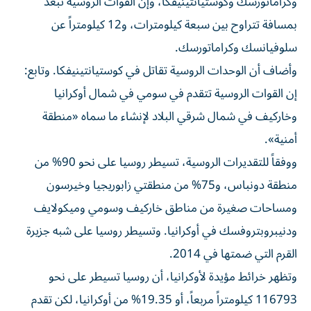
وكراماتورسك ​وكوستيانتينيفكا، وإن القوات ‌الروسية تبعد
بمسافة تتراوح بين سبعة كيلومترات، و12 كيلومتراً عن
‌سلوفيانسك وكراماتورسك.
وأضاف أن الوحدات الروسية تقاتل في كوستيانتينيفكا. وتابع:
إن القوات الروسية تتقدم في سومي في شمال أوكرانيا
وخاركيف في ‌شمال شرقي البلاد ‌لإنشاء ما سماه «منطقة
أمنية».
ووفقاً للتقديرات الروسية، ⁠تسيطر روسيا على نحو 90% من
منطقة دونباس، ‌و75% من منطقتي زابوريجيا وخيرسون
ومساحات صغيرة من مناطق خاركيف وسومي وميكولايف
ودنيبروبتروفسك في أوكرانيا. وتسيطر روسيا على ⁠شبه جزيرة
القرم التي ضمتها في 2014.
وتظهر خرائط ​مؤيدة لأوكرانيا، أن روسيا تسيطر على نحو
116793 كيلومتراً مربعاً، أو 19.35% من أوكرانيا، لكن تقدم