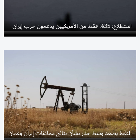
استطلاع: 35% فقط من الأمريكيين يدعمون حرب إيران
النفط يصعد وسط حذر بشأن نتائج محادثات إيران وعمان