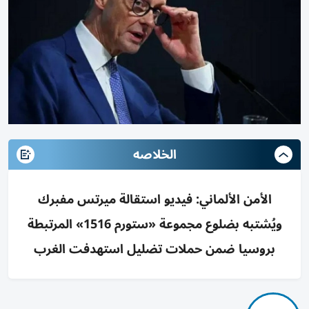
الخلاصه
الأمن الألماني: فيديو استقالة ميرتس مفبرك
ويُشتبه بضلوع مجموعة «ستورم 1516» المرتبطة
بروسيا ضمن حملات تضليل استهدفت الغرب