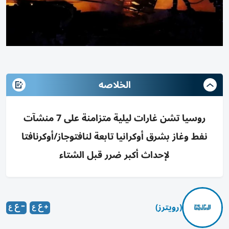
الخلاصه
روسيا تشن غارات ليلية متزامنة على 7 منشآت
نفط وغاز بشرق أوكرانيا تابعة لنافتوجاز/أوكرنافتا
لإحداث أكبر ضرر قبل الشتاء
(رويترز)