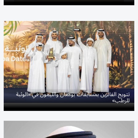
تتويج الفائزين بمسابقات بومعان والليمون في «الوثبة
للرطب»