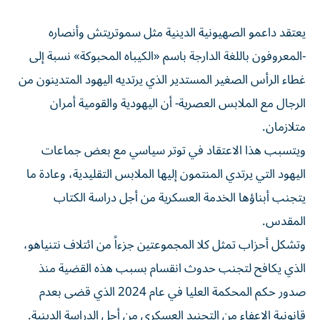
يعتقد داعمو الصهيونية الدينية مثل سموتريتش وأنصاره
-المعروفون باللغة الدارجة ​باسم «الكيباه المحبوكة» نسبة إلى
غطاء الرأس الصغير المستدير الذي يرتديه اليهود المتدينون من
الرجال مع الملابس العصرية- أن اليهودية والقومية أمران
متلازمان.
ويتسبب هذا الاعتقاد في ‌توتر سياسي مع بعض جماعات
اليهود التي يرتدي المنتمون إليها الملابس التقليدية، وعادة ما
يتجنب أبناؤها الخدمة العسكرية من أجل دراسة الكتاب
المقدس.
وتشكل أحزاب تمثل كلا المجموعتين جزءاً من ائتلاف نتنياهو،
الذي يكافح لتجنب حدوث انقسام بسبب هذه القضية منذ
صدور حكم المحكمة العليا في عام 2024 الذي قضى بعدم
قانونية الإعفاء من التجنيد العسكري من أجل الدراسة الدينية.