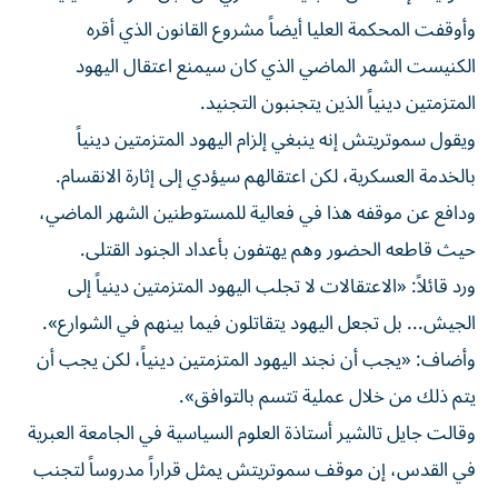
وأوقفت ⁠المحكمة العليا أيضاً مشروع القانون الذي أقره
الكنيست الشهر الماضي الذي كان سيمنع اعتقال اليهود
المتزمتين دينياً الذين يتجنبون التجنيد.
ويقول سموتريتش إنه ينبغي إلزام اليهود المتزمتين دينياً
بالخدمة العسكرية، لكن اعتقالهم سيؤدي إلى إثارة الانقسام.
ودافع عن موقفه هذا في فعالية للمستوطنين الشهر الماضي،
حيث قاطعه الحضور وهم يهتفون بأعداد الجنود القتلى.
ورد قائلاً: «الاعتقالات لا تجلب اليهود المتزمتين دينياً إلى
الجيش... بل تجعل اليهود يتقاتلون فيما ​بينهم في الشوارع».
وأضاف: «يجب ‌أن نجند اليهود المتزمتين دينياً، لكن يجب أن
يتم ذلك من خلال عملية تتسم بالتوافق».
وقالت جايل تالشير أستاذة العلوم السياسية في الجامعة العبرية
في القدس، إن موقف ‌سموتريتش يمثل قراراً مدروساً لتجنب