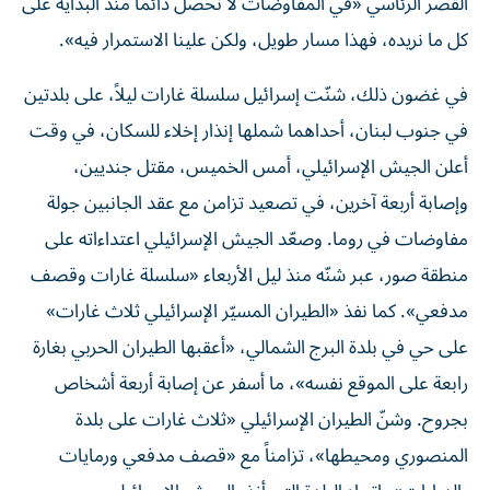
القصر الرئاسي «في المفاوضات لا نحصل دائماً منذ البداية على
كل ما نريده، فهذا مسار طويل، ولكن علينا الاستمرار فيه».
في غضون ذلك، شنّت إسرائيل سلسلة غارات ليلاً، على بلدتين
في جنوب لبنان، أحداهما شملها إنذار إخلاء للسكان، في وقت
أعلن الجيش الإسرائيلي، أمس الخميس، مقتل جنديين،
وإصابة أربعة آخرين، في تصعيد تزامن مع عقد الجانبين جولة
مفاوضات في روما. وصعّد الجيش الإسرائيلي اعتداءاته على
منطقة صور، عبر شنّه منذ ليل الأربعاء «سلسلة غارات وقصف
مدفعي». كما نفذ «الطيران المسيّر الإسرائيلي ثلاث غارات»
على حي في بلدة البرج الشمالي، «أعقبها الطيران الحربي بغارة
رابعة على الموقع نفسه»، ما أسفر عن إصابة أربعة أشخاص
بجروح. وشنّ الطيران الإسرائيلي «ثلاث غارات على بلدة
المنصوري ومحيطها»، تزامناً مع «قصف مدفعي ورمايات