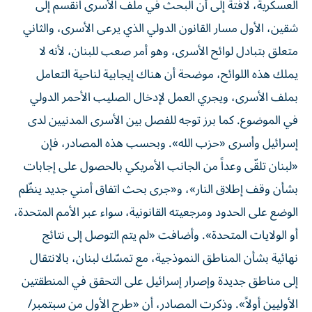
العسكرية، لافتة إلى أن البحث في ملف الأسرى انقسم إلى
شقين، الأول مسار القانون الدولي الذي يرعى الأسرى، والثاني
متعلق بتبادل لوائح الأسرى، وهو أمر صعب للبنان، لأنه لا
يملك هذه اللوائح، موضحة أن هناك إيجابية لناحية التعامل
بملف الأسرى، ويجري العمل لإدخال الصليب الأحمر الدولي
في الموضوع. كما برز توجه للفصل بين الأسرى المدنيين لدى
إسرائيل وأسرى «حزب الله». وبحسب هذه المصادر، فإن
«لبنان تلقّى وعداً من الجانب الأمريكي بالحصول على إجابات
بشأن وقف إطلاق النار»، و«جرى بحث اتفاق أمني جديد ينظّم
الوضع على الحدود ومرجعيته القانونية، سواء عبر الأمم المتحدة،
أو ​الولايات المتحدة​». وأضافت «لم يتم التوصل إلى نتائج
نهائية بشأن المناطق النموذجية، مع تمسّك لبنان، بالانتقال
إلى مناطق جديدة وإصرار إسرائيل على التحقق في المنطقتين
الأوليين أولاً». وذكرت المصادر، أن «طرح الأول من سبتمبر/