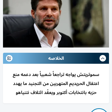
الخلاصه
سموتريتش يواجه تراجعاً شعبياً بعد دعمه منع
اعتقال الحريديم المتهربين من التجنيد ما يهدد
حزبه بانتخابات أكتوبر ويعقّد ائتلاف نتنياهو