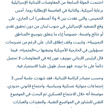
اختتمت الجولة السابعة من المفاوضات اللبنانية الإسرائيلية
برعاية أمريكية، والثانية في العاصمة الإيطالية روما، أمس
الخميس، والتي عقدت بين 4 و6 أغسطس/ آب الجاري، على
وقع التصعيد الإسرائيلي في جنوب لبنان من دون تحقيق تقدم،
أو نتائج واضحة، خصوصاً إزاء ما يتعلق بتوسيع «المناطق
التجريبية»، وتثبيت وقف إطلاق النار، على الرغم من تصريحات
مسؤولين في الخارجية الأمريكية وصفتها ب«المثمرة»، فيما
قال الرئيس اللبناني جوزيف عون إنه في المفاوضات لا نحصل
دائماً على ما نريده، فهو مسار طويل علينا الاستمرار فيه.
وحسب مصادر الرئاسة اللبنانية، فقد شهدت جلسة أمس 3
إجتماعات متوازية عسكرية وسياسية، واجتماع قانوني حدودي،
موضحة أنه خلال الاجتماع العسكري تم البحث في الموضوع
التقني للتشاور في المواضيع التقنية، والمفردات والعبارات