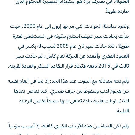
المقبلة، في تصرف يراه هو استعداداً لمصيره المحتوم الذي
طارده طويلاً.
وتعود سلسلة الحوادث التي مر بها إرول إلى عام 2000، حيث
بدأت بحادث سير عنيف استلزم مكوثه في المستشفى لفترة
طويلة، تلاه حادث سير ثانٍ عام 2005 تسبب له بكسر في
العمود الفقري وأقعده عن الحركة لعام كامل، ثم حادث سير
ثالث في 2015 دفعه لاتخاذ قرار التقاعد المبكر والعودة لقريته.
ولم تنتهِ معاناته مع الموت عند هذا الحد؛ إذ نجا في العام نفسه
من هجوم لدب وسقوط من جرف صخري، كما تعرض بعدها
لثلاث نوبات قلبية حادة تعافى منها جميعاً بفضل الرعاية
الطبية.
ولم تكن النجاة من هذه الأزمات الكبرى كافية، إذ أصيب مؤخراً