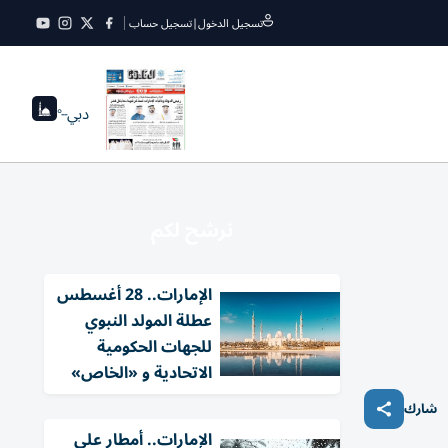
تسجيل الدخول
|
تسجيل حساب
دبي
--°
نرشح لكم
الإمارات.. 28 أغسطس
عطلة المولد النبوي
للجهات الحكومية
الاتحادية و «الخاص»
شارك
الإمارات.. أمطار على