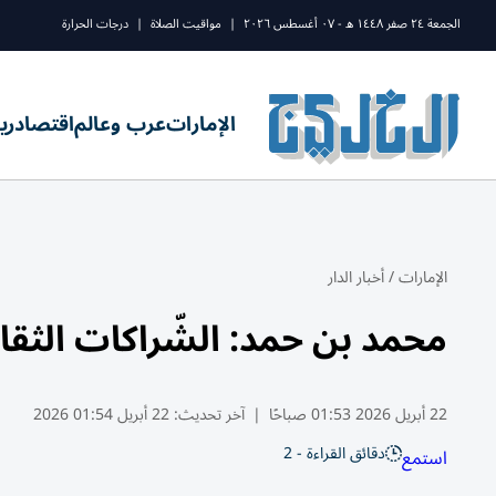
الجمعة ٢٤ صفر ١٤٤٨ ه - ٠٧ أغسطس ٢٠٢٦
|
مواقيت الصلاة
|
درجات الحرارة
الإمارات
عرب وعالم
اقتصاد
ري
الإمارات
/
أخبار الدار
محمد بن حمد: الشّراكات الثقاف
22 أبريل 2026 01:53 صباحًا
|
آخر تحديث:
22 أبريل 01:54 2026
دقائق القراءة - 2
استمع