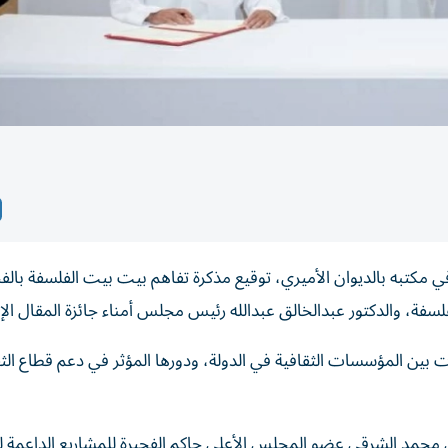
كتبه بالديوان الأميري، توقيع مذكرة تفاهم بيت بيت الفلسفة بالفج
لسفة، والدكتور عبدالخالق عبدالله رئيس مجلس أمناء جائزة المقال الإم
 بين المؤسسات الثقافية في الدولة، ودورها المؤثر في دعم قطاع الثق
حمد الشرقي عضو المجلس الأعلى حاكم الفجيرة للمشاريع الداعمة ل