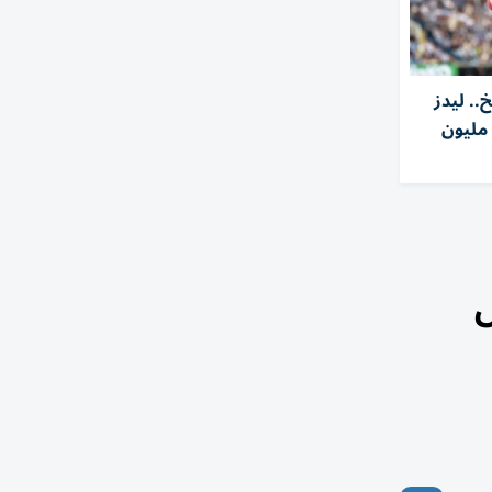
.. ليدز
ونايتد يضم ترافورد مقابل 54 مليون
ل