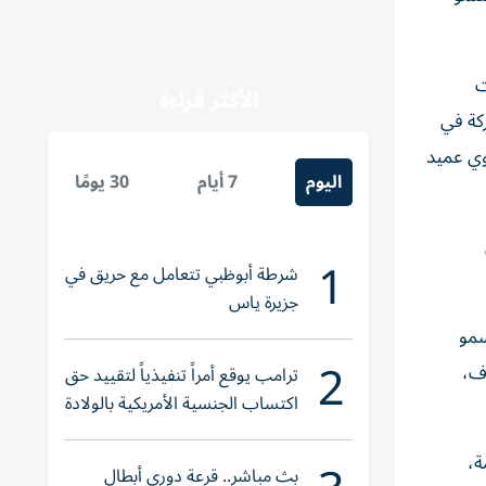
ت
الأكثر قراءة
كة في
وي عميد
اليوم
7 أيام
30 يومًا
1
شرطة أبوظبي تتعامل مع حريق في
جزيرة ياس
سمو
2
وف،
ترامب يوقع أمراً تنفيذياً لتقييد حق
اكتساب الجنسية الأمريكية بالولادة
ة،
بث مباشر.. قرعة دوري أبطال