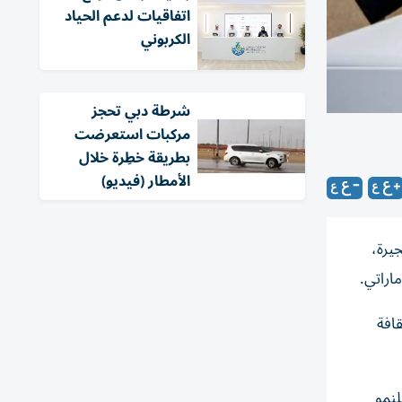
اتفاقيات لدعم الحياد
الكربوني
شرطة دبي تحجز
مركبات استعرضت
بطريقة خطِرة خلال
الأمطار (فيديو)
يرة،
اراتي.
افة
لنمو