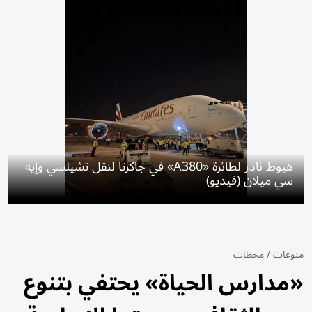
هبوط نادر لطائرة «A380» في جاكرتا لنقل تشيلسي وإيه
سي ميلان (فيديو)
منوعات
/
محطات
«مدارس الحياة» يحتفي بتنوع