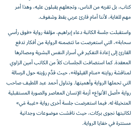
كتاب، بل تقربه من الناس، وتجعلهم يقبلون عليه، وهذا أمر
مهم للغاية، لأننا أمام قارئ عربي يقظ وشغوف.
واستقبلت جلسة الكاتبة دعاء إبراهيم، مؤلفة رواية «فوق رأسي
سحابة»، التي استعرضت ما تتضمنه الرواية من أفكار تدفع
القارئ إلى إعادة التفكير في أسرار النفس البشرية ومصائرها
المعقدة. كما استضافت الجلسات كلاً من الكاتب أمين الزاوي
لمناقشة روايته «منام القيلولة»، حيث قدَّم رؤيته حول الرسالة
التي تحملها الرواية وأهميتها. وتناول أحمد عبد اللطيف صاحب
رواية «أصل الأنواع» أزمة الإنسان المعاصر والصورة المستقبلية
المتخيلة له. فيما استعرضت جلسة أخرى رواية «غيبة مَي»
لكاتبتها نجوى بركات، حيث ناقشت موضوعات وجدانية
مستترة في خفايا الرواية.