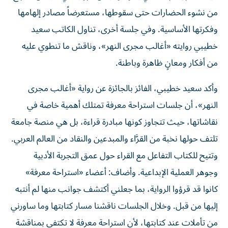
من نشوء الحضارات حتى سقوطها، مستعرضاً مصادر إلهامها
وفكرتها الأساسية. وفي جلسة أخرى، تناول الكاتب سعيد
خطيبي روايته «أغالب مجرى النهر»، وناقش ما تنطوي عليه
من أفكار ومعانٍ ظاهرة وباطنة.
وأكد سعيد خطيبي، الفائز بالجائزة عن رواية «أغالب مجرى
النهر»، أن جلسات استراحة معرفة تمتلك أهمية خاصة في
نقاشاتها، حيث تتجاوز كونها مبادرة قراءة، بل هي منصة جامعة
تلتف حولها نخبة من القرَّاء والمبدعين والنقاد من العالم العربي.
وتتيح للكتاب التفاعل مع القراء حول عمق التجربة الأدبية
وجوهر العملية الإبداعية. وأضاف: أعضاء «استراحة معرفة»
كانوا قد قرؤوا الرواية، بما جعلني أكتشف جوانب منها لم أنتبه
إليها من قبل. وخلال الجلسات ناقشنا مسار كتابتها وما ساورني
من تأملات عند كتابتها، لأن استراحة معرفة لا تكتفي بمناقشة