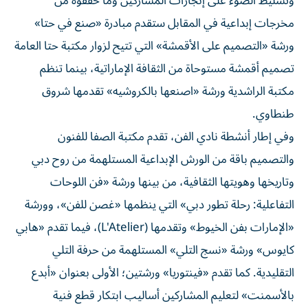
وتسليط الضوء على إنجازات المشاركين وما حققوه من
مخرجات إبداعية في المقابل ستقدم مبادرة «صنع في حتا»
ورشة «التصميم على الأقمشة» التي تتيح لزوار مكتبة حتا العامة
تصميم أقمشة مستوحاة من الثقافة الإماراتية، بينما تنظم
مكتبة الراشدية ورشة «اصنعها بالكروشيه» تقدمها شروق
طنطاوي.
وفي إطار أنشطة نادي الفن، تقدم مكتبة الصفا للفنون
والتصميم باقة من الورش الإبداعية المستلهمة من روح دبي
وتاريخها وهويتها الثقافية، من بينها ورشة «فن اللوحات
التفاعلية: رحلة تطور دبي» التي ينظمها «غصن للفن»، وورشة
«الإمارات بفن الخيوط» وتقدمها (L'Atelier)، فيما تقدم «هابي
كايوس» ورشة «نسج التلي» المستلهمة من حرفة التلي
التقليدية. كما تقدم «فينتوريا» ورشتين؛ الأولى بعنوان «أبدع
بالأسمنت» لتعليم المشاركين أساليب ابتكار قطع فنية