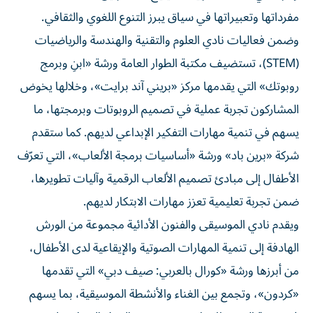
مفرداتها وتعبيراتها في سياق يبرز التنوع اللغوي والثقافي.
وضمن فعاليات نادي العلوم والتقنية والهندسة والرياضيات
(STEM)، تستضيف مكتبة الطوار العامة ورشة «ابنِ وبرمج
روبوتك» التي يقدمها مركز «بريني آند برايت»، وخلالها يخوض
المشاركون تجربة عملية في تصميم الروبوتات وبرمجتها، ما
يسهم في تنمية مهارات التفكير الإبداعي لديهم. كما ستقدم
شركة «برين باد» ورشة «أساسيات برمجة الألعاب»، التي تعرّف
الأطفال إلى مبادئ تصميم الألعاب الرقمية وآليات تطويرها،
ضمن تجربة تعليمية تعزز مهارات الابتكار لديهم.
ويقدم نادي الموسيقى والفنون الأدائية مجموعة من الورش
الهادفة إلى تنمية المهارات الصوتية والإيقاعية لدى الأطفال،
من أبرزها ورشة «كورال بالعربي: صيف دبي» التي تقدمها
«كردون»، وتجمع بين الغناء والأنشطة الموسيقية، بما يسهم