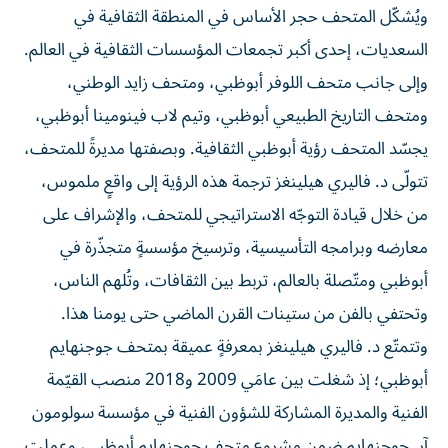
السعديات، إحدى أكبر تجمعات المؤسسات الثقافية في العالم.
وإلى جانب متحف اللوفر أبوظبي، ومتحف زايد الوطني،
ومتحف التاريخ الطبيعي أبوظبي، وتيم لاب فينومينا أبوظبي،
يجسّد المتحف رؤية أبوظبي الثقافية. وبصفتها مديرةً للمتحف،
تتولّى د. فاليري هيلينغز ترجمة هذه الرؤية إلى واقعٍ ملموس،
من خلال قيادة التوجّه الاستراتيجي للمتحف، والإشراف على
معارضه وبرامجه التأسيسية، وترسيخ مؤسسةٍ متجذّرة في
أبوظبي ومتّصلة بالعالم، تربط بين الثقافات، وتُلهم الناس،
وتحتفي بالفن من ستينات القرن الماضي حتى يومنا هذا.
وتتمتّع د. فاليري هيلينغز بمعرفةٍ عميقة بمتحف جوجنهايم
أبوظبي؛ إذ شغلت بين عامَي 2009 و2018 منصب القيّمة
الفنية والمديرة المشاركة للشؤون الفنية في مؤسسة سولومون
آر. جوجنهايم ضمن مشروع متحف جوجنهايم أبوظبي، وعملت