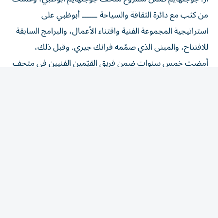
من كثب مع دائرة الثقافة والسياحة ــــــ أبوظبي على
استراتيجية المجموعة الفنية واقتناء الأعمال، والبرامج السابقة
للافتتاح، والمبنى الذي صمّمه فرانك جيري. وقبل ذلك،
أمضت خمس سنوات ضمن فريق القيّمين الفنيين في متحف
جوجنهايم بنيويورك.
ومنذ عام 2018، تولّت منصب مديرة متحف نورث كارولينا
للفنون، وقادت إعادة تصوّر صالات المجموعة الدائمة،
وأضافت نحو 400 عمل فني إلى المجموعة، وأشرفت على
مضاعفة عدد الزوّار السنوي ليبلغ 1.2 مليون زائر. وتحمل
فاليري هيلينغز شهادتَي الدكتوراه والماجستير في تاريخ الفن
وعلم الآثار من معهد الفنون الجميلة بجامعة نيويورك، وشهادة
البكالوريوس في تاريخ الفن من جامعة ديوك، مع تخصّصٍ في
الفن الحديث والمعاصر.
وقالت د. فاليري هيلينغز: «يشرّفني أن أعود إلى أبوظبي لأُكمل