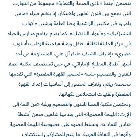
تتضمن أجندة «نادي الصحة والتغذية» مجموعة من التجارب
التي تجمع بين فنون الطهي والابتكار، إذ ينظم خبراء «مامي
يامي» في مكتبتي الراشدية وحتا العامة ورشتي «أكواب
التشيزكيك» و«أعواد البانكيك». كما يقدم برنامج مدارس الحياة
في مركز الجليلة لثقافة الطفل ورشة «رنجينة الرطب بأسلوب
عصري» بإشراف الشيف علياء آل علي، المستلهمة من أحد
أشهر أطباق المطبخ الإماراتي، في حين تستضيف مكتبة الصفا
للفنون والتصميم جلسة «تحضير القهوة المقطرة» التي تقدمها
محمصة ريلام، وتعرّف الحضور إلى أساسيات إعداد القهوة
المقطرة وتقنيات استخلاص نكهاتها.
وتحتضن مكتبة الصفا للفنون والتصميم ورشة «من اللغة إلى
الإرث: اللهجة المصرية» التي يقدمها شاهين ضمن أنشطة
«نادي اللغات»، وتسلط الضوء على خصوصية اللهجة المصرية
وأثرها في الثقافة العربية، ما يتيح للمشاركين استكشاف