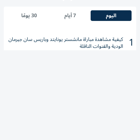
اليوم
7 أيام
30 يومًا
1
كيفية مشاهدة مباراة مانشستر يونايتد وباريس سان جيرمان
الودية والقنوات الناقلة
2
«التوطين» للباحثين عن عمل: احذروا عروض العمل الوهمية
وتحققوا عبر «الباركود»
3
طائرات مسيرة وتهديدات.. برلين تدق ناقوس الخطر أمام
"الحرب الهجينة"
4
ميناء خورفكان يستعد لاستقبال أكبر شحنة سيارات كهربائية
صينية
5
الإمارات.. «مرخيات القلايد» أشدّ أيام الصيف تبدأ 11
أغسطس