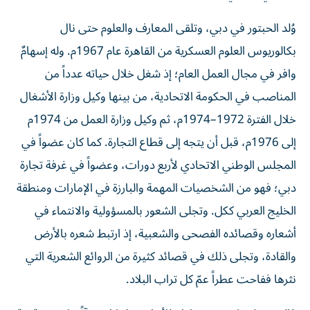
وُلد الحبتور في دبي، وتلقى المعارف والعلوم حتى نال
بكالوريوس العلوم العسكرية من القاهرة عام 1967م. وله إسهامٌ
وافر في مجال العمل العام؛ إذ شغل خلال حياته عدداً من
المناصب في الحكومة الاتحادية، من بينها وكيل وزارة الأشغال
خلال الفترة 1972–1974م، ثم وكيل وزارة العمل من 1974م
إلى 1976م، قبل أن يتجه إلى قطاع التجارة. كما كان عضواً في
المجلس الوطني الاتحادي لأربع دورات، وعضواً في غرفة تجارة
دبي؛ فهو من الشخصيات المهمة والبارزة في الإمارات ومنطقة
الخليج العربي ككل. وتجلى الشعور بالمسؤولية والانتماء في
أشعاره وقصائده الفصحى والشعبية، إذ ارتبط شعره بالأرض
والقادة، وتجلى ذلك في قصائد كثيرة من الروائع الشعرية التي
نثرها ففاحت عطراً عمّ كل تراب البلاد.