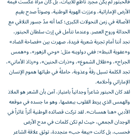
فالحبتور لم يكن مجرد ناظمٍ للأبيات، بل كان مرآةً عكست قيمة
الأرض الإماراتية، وعززت الهوية الوطنية، وصوتاً صدح بقيم
الأصالة في زمن التحولات الكبرى؛ كما أنه مدّ جسور التلاقي مع
الحداثة وروح العصر. وعندما نتأمل في إرث سلطان الحبتور،
نجد أننا أمام تجربة شعرية فريدة، صهرت بين «فصاحة الضاد»
و«عفوية النبط»؛ ففي دواوينه مثل: «وحي الزهور»، و«همس
الجراح»، و«ظلال الشموع»، و«ذرات الحنين»، و«رذاذ الأماني»،
تجد الكلمة تسيل رقةً وعذوبة، حاملةً في طياتها هموم الإنسان
الإماراتي وأحلامه.
لقد كان الحبتور شاعراً وجدانياً بامتياز، آمن بأن الشعر هو الملاذ
والهمس الذي يربط القلوب ببعضها، وهو ما جسده في موقعه
الأدبي «هنا همسات». لقد تركت قصائده الوطنية أثراً غائراً في
الوجدان الجمعي، حيث لم تكن كلمات في مدح الأرض
فحسب، بل كانت «بيعة حب» متجددة، توثق علاقة الشاعر