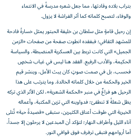
بتراب بلاده وقادتها، مما جعل شعره مدرسةً في الانتماء
والوفاء، لتصبح كلماته كما أثر الفراشة لا يزول.
إن رحيل قامةٍ مثل سلطان بن خليفة الحبتور يمثل خسارةً فادحة
للمشهد الثقافي؛ فبفقده انطوت صفحة من صفحات «الزمن
الجميل» التي كانت تربط بين العسكرية المنضبطة، والسياسة
الحكيمة، والأدب الرفيع. الفقد هنا ليس في غياب شخصٍ
فحسب، بل في صمت صوتٍ كان يبث الأمل، وينشر قيم
الخير والحكمة من خلال كلماته الخالدة. وما يترتب على هذا
الرحيل هو فراغٌ في منبر «الحكمة الشعرية»، لكن الأثر الذي تركه
يظل شعلةً لا تنطفئ؛ فدواوينه التي تزين المكتبة، وأعماله
الخيرية التي طوقت أعناق الكثيرين، ستبقى «قصيدةً حية» تُتلى
آناء الليل وأطراف النهار؛ لتؤكد أن المبدعين لا يرحلون إلا جسداً،
أما أرواحهم فتبقى ترفرف فوق قوافي النور.