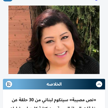
الخلاصه
«نص مصيبة» سيتكوم لبناني من 30 حلقة عن