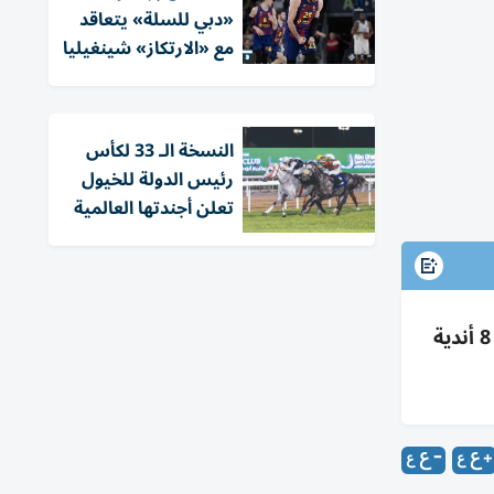
«دبي للسلة» يتعاقد
مع «الارتكاز» شينغيليا
النسخة الـ 33 لكأس
رئيس الدولة للخيول
تعلن أجندتها العالمية
مجلس الشارقة الرياضي يطلق برنامجاً لتدريب فئات كرة اليد من 18 إبريل إلى 18 مايو بمشاركة 400 لاعب من 8 أندية