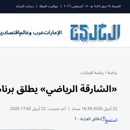
الجمعة ٢٤ صفر ١٤٤٨ ه - ٠٧ أغسطس ٢٠٢٦
|
مواقيت الصلاة
|
درجات الحرارة
الإمارات
عرب وعالم
اقتصاد
ري
رياضة
/
رياضة الإمارات
«الشارقة الرياضي» يطلق برنامجا
22 أبريل 2026 16:39 مساء
|
آخر تحديث:
22 أبريل 17:42 2026
دقائق القراءة - 1
استمع