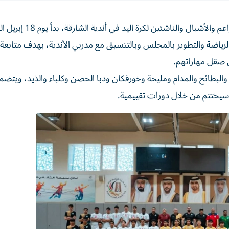
أطلق مجلس الشارقة الرياضي برنامج إعداد لاعبي فئات البراعم والأشبال والناشئين
ون الرياضة والتطوير بالمجلس وبالتنسيق مع مدربي الأندية، بهدف متابعة
 صقل مهاراتهم.
ب يمثلون 8 أندية هي: الشارقة والبطائح والمدام ومليحة وخورفكان ودبا الحصن وكلباء والذيد، ويتض
وسيختتم من خلال دورات تقييمية.