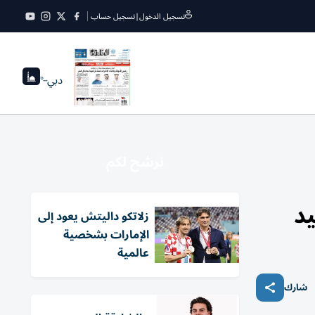
تسجيل الدخول
|
تسجيل حساب
دبي
--°
نرشح لكم
يد
زلاتكو داليتش يعود إلى
الإمارات بشخصية
عالمية
شارك