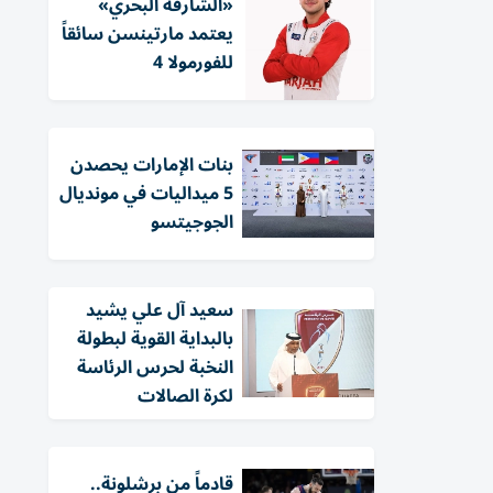
«الشارقة البحري»
يعتمد مارتينسن سائقاً
للفورمولا 4
بنات الإمارات يحصدن
5 ميداليات في مونديال
الجوجيتسو
سعيد آل علي يشيد
بالبداية القوية لبطولة
النخبة لحرس الرئاسة
لكرة الصالات
قادماً من برشلونة..