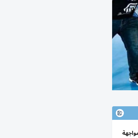
 بتأهل تاريخي لنصف نهائي مونديال تحت 18 بعد الفوز على الصين 30-29 ومواجهة