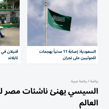
السعودية: إصابة 11 مدنياً بهجمات
قتيلان في 
للحوثيين على نجران
تايلاند
رياضة
/
رياضة عربية
السيسي يهنئ ناشئات مصر لكرة
العالم