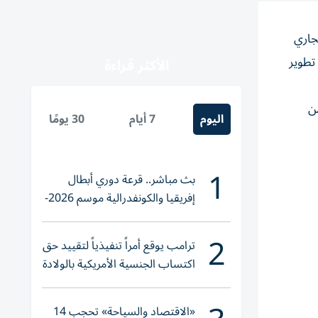
 لكرة اليد في أندية الشارقة، بدأ يوم 18 إبريل الجاري
 تطوير
الأكثر قراءة
من
اليوم
7 أيام
30 يومًا
1
بث مباشر.. قرعة دوري أبطال
إفريقيا والكونفدرالية موسم 2026-
2027
2
ترامب يوقع أمراً تنفيذياً لتقييد حق
اكتساب الجنسية الأمريكية بالولادة
«الاقتصاد والسياحة» تحجب 14