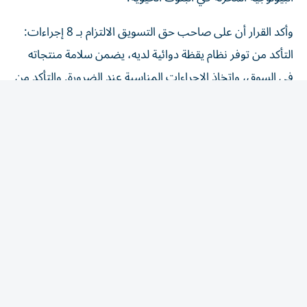
وأكد القرار أن على صاحب حق التسويق الالتزام بـ 8 إجراءات:
التأكد من توفر نظام يقظة دوائية لديه، يضمن سلامة منتجاته
في السوق، واتخاذ الإجراءات المناسبة عند الضرورة. والتأكد من
أن جميع المعلومات المرتبطة بتوازن المنافع والمخاطر للمنتج
الطبي، تُبلّغ إلى الوحدة التنظيمية، وفق الضوابط والشروط
الواردة في الدليل. وإنشاء نظام لجمع التقارير المتعلقة بالآثار
المعاكسة المشتبه فيها الخاصة بمنتجاته المتداولة، وتسجيلها
والإبلاغ عنها مع الالتزام بتشريعات حماية البيانات. ووضع
أنظمة لتتبع تقارير الآثار المعاكسة ومتابعتها مع الالتزام
بالتشريعات المعمول بها والمتعلقة بحماية البيانات، الاحتفاظ
ببيانات اليقظة الدوائية وتقارير السلامة المتعلقة بكل منتج
طبي، بحسب التشريعات المعمول بها. وتوفير شخص مؤهل
ونائب له شريطة أن يمتلكا معرفة نظرية وعملية كافية لأداء