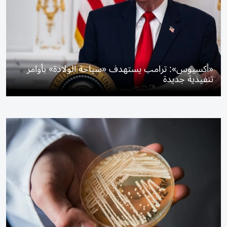
«أكسيوس»: ترامب يستهدف «سياحة الولادة» بأوامر
تنفيذية جديدة