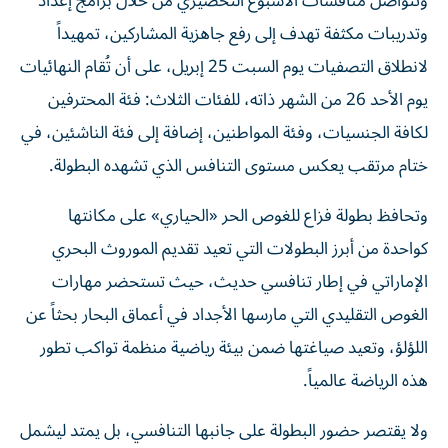
وتتواصل منافسات الأسبوع التحضيري من خلال برامج إعداد
وتدريبات مكثفة تهدف إلى رفع جاهزية المشاركين، تمهيداً
لانطلاق التصفيات يوم السبت 25 إبريل، على أن تُقام النهائيات
يوم الأحد 26 من الشهر ذاته، للفئات الثلاث: فئة المحترفين
لكافة الجنسيات، وفئة المواطنين، إضافة إلى فئة الناشئين، في
ختام مرتقب يعكس مستوى التنافس الذي تشهده البطولة.
وتحافظ بطولة فزاع للغوص الحر «الحياري» على مكانتها
كواحدة من أبرز البطولات التي تعيد تقديم الموروث البحري
الإماراتي في إطار تنافسي حديث، حيث تستحضر مهارات
الغوص التقليدي التي مارسها الأجداد في أعماق البحار بحثاً عن
اللؤلؤ، وتعيد صياغتها ضمن بيئة رياضية منظمة تواكب تطور
هذه الرياضة عالمياً.
ولا يقتصر حضور البطولة على جانبها التنافسي، بل يمتد ليشمل