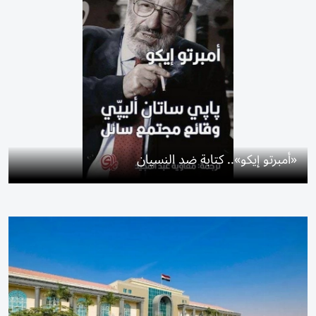
«أمبرتو إيكو».. كتابة ضد النسيان