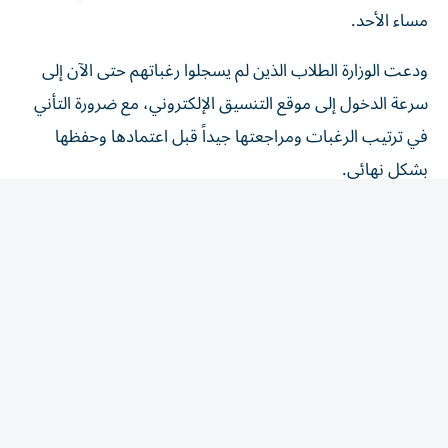
مساء الأحد.
ودعت الوزارة الطلاب الذين لم يسجلوا رغباتهم حتى الآن إلى
سرعة الدخول إلى موقع التنسيق الإلكتروني، مع ضرورة التأني
في ترتيب الرغبات ومراجعتها جيداً قبل اعتمادها وحفظها
بشكل نهائي.
التعليم العالي تحذر من المصادر غير
الرسمية
وأكدت وزارة التعليم العالي استمرار تقديم الإرشادات اللازمة
للطلاب من خلال منصاتها الرسمية، عبر البيانات الصحفية
والإنفوجرافات والفيديوهات التوعوية والأدلة الإرشادية الخاصة
بأعمال التنسيق.
وشددت الوزارة على أهمية الاعتماد على المصادر الرسمية فقط