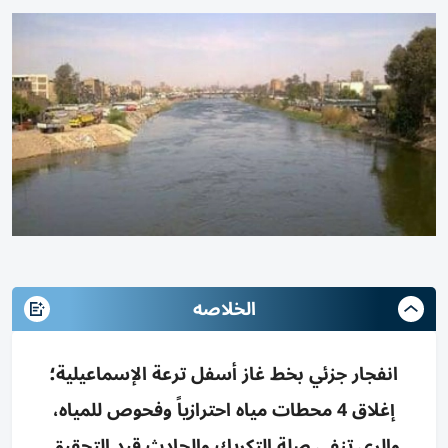
الخلاصه
انفجار جزئي بخط غاز أسفل ترعة الإسماعيلية؛
إغلاق 4 محطات مياه احترازياً وفحوص للمياه،
والري تنفي صلة التكريك والحادث قيد التحقيق