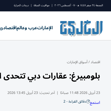
الجمعة ٢٤ صفر ١٤٤٨ ه - ٠٧ أغسطس ٢٠٢٦
|
مواقيت الصلاة
|
درجات الحرارة
الإمارات
عرب وعالم
اقتصاد
ري
اقتصاد
/
أسواق الإمارات
بلومبيرغ: عقارات دبي تتحدى ا
23 أبريل 2026 11:48 صباحًا
|
آخر تحديث:
23 أبريل 13:45 2026
دقائق القراءة - 2
استمع