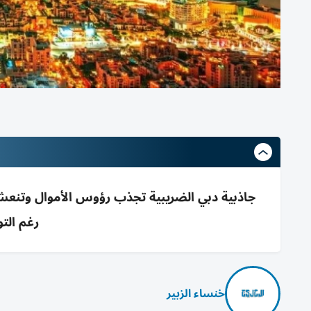
رغم التوت
خنساء الزبير