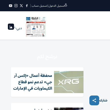
تسجيل الدخول
|
تسجيل حساب
دبي
--°
نرشح لكم
محفظة أعمال «إكس آر
جي» تدعم نمو قطاع
الكيماويات في الإمارات
شارك