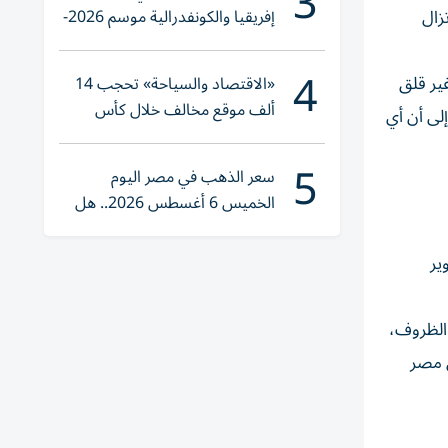
3
إفريقيا والكونفدرالية موسم 2026-
زال
2027
4
غير قلق
«الاقتصاد والسياحة» تحجب 14
ألف موقع مخالف خلال كأس
لى أن أي
العالم 2026
5
سعر الذهب في مصر اليوم
الخميس 6 أغسطس 2026.. هل
تنوي الشراء؟
ير
 الظروف،
ن مصر