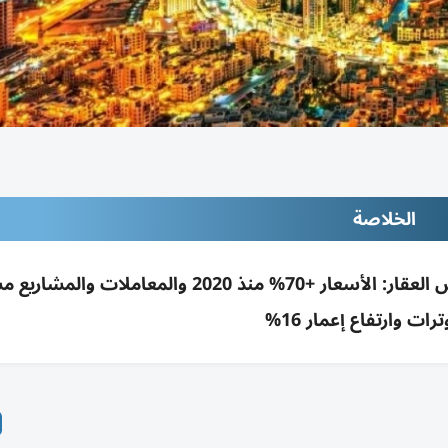
الخلاصة
جاذبية دبي الضريبية تجذب رؤوس الأموال وتنعش العقار: الأسعار +70% منذ 2020 والمعام
رات وارتفاع إعمار 16%