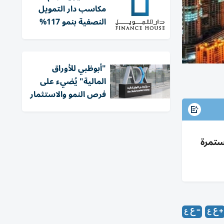
مكاسب دار التمويل
النصفية بنمو 117%
"أبوظبي للأوراق
المالية" يُضيء على
فرص النمو والاستثمار
لات والمشاريع مستمرة