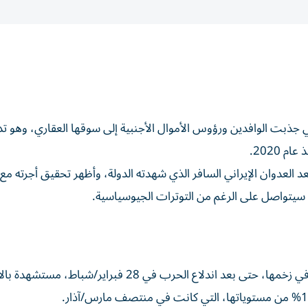
ي جذبت الوافدين ورؤوس الأموال الأجنبية إلى سوقها العقاري، وهو ت
عد العدوان الإيراني السافر الذي شهدته الدولة، وأظهر تحقيق أجرته م
 سيتواصل على الرغم من التوترات الجيوسياسية.
قالت الوكالة إن شركات العقارات المدرجة في دبي مستمرة في زخمها، حتى بعد اندلاع الحرب في 28 فبراير/شباط