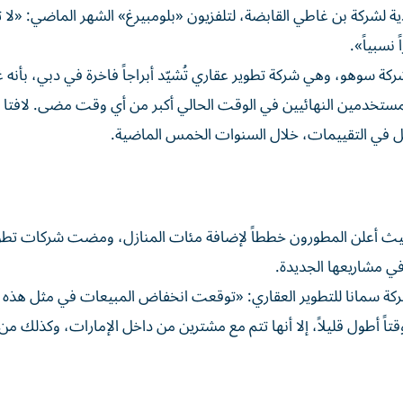
ذية لشركة بن غاطي القابضة، لتلفزيون «بلومبيرغ» الشهر الماضي: «لا ت
نسبياً».
كة سوهو، وهي شركة تطوير عقاري تُشيّد أبراجاً فاخرة في دبي، بأنه 
ستخدمين النهائيين في الوقت الحالي أكبر من أي وقت مضى. لافتا إ
ئل في التقييمات، خلال السنوات الخمس الماضية.
، حيث أعلن المطورون خططاً لإضافة مئات المنازل، ومضت شركات تطو
في مشاريعها الجديدة.
شركة سمانا للتطوير العقاري: «توقعت انخفاض المبيعات في مثل هذه
تاً أطول قليلاً، إلا أنها تتم مع مشترين من داخل الإمارات، وكذلك م