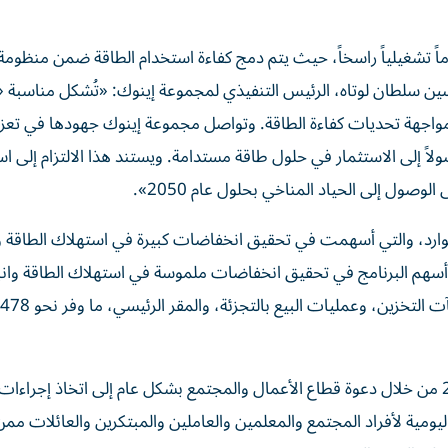
ظاماً تشغيلياً راسخاً، حيث يتم دمج كفاءة استخدام الطاقة ضمن منظومة
ن سلطان لوتاه، الرئيس التنفيذي لمجموعة إينوك: «تُشكل مناسبة «
واجهة تحديات كفاءة الطاقة. وتواصل مجموعة إينوك جهودها في تعزيز
ولاً إلى الاستثمار في حلول طاقة مستدامة. ويستند هذا الالتزام إلى اس
والموارد، والتي أسهمت في تحقيق انخفاضات كبيرة في استهلاك الطاقة و
د أسهم البرنامج في تحقيق انخفاضات ملموسة في استهلاك الطاقة وان
كما احتفت شركة «مياه وكهرباء الإمارات» بيوم الأرض 2026 من خلال دعوة قطاع الأعمال والمجتمع بشكل عام إلى اتخاذ إج
 اليومية لأفراد المجتمع والمعلمين والعاملين والمبتكرين والعائلات مم