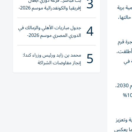
3
بث مباشر.. قرعة دوري أبطال
ث نجحت جهود الفرق الوطنية في الدولة في رفع عدد المحميات المعتمدة إلى 55 محمية برية
إفريقيا والكونفدرالية موسم 2026-
2027
 حالتها،
4
جدول مباريات الأهلي والزمالك في
الدوري المصري موسم 2026-
لعزل الكربون، الذي يهدف إلى زراعة 100 مليون شجرة قرم
2027
5
ا أطلقت،
محمد بن زايد ورئيس وزراء كندا:
ة في
إنجاز مفاوضات الشراكة
الاقتصادية في وقت قياسي
وأطلقت هيئة البيئة في أبوظبي مبادرة «حمدان بن زايد لأغنى بحار العالم» بهدف مضاعفة المخزون السمكي في الإمارة بحلول عام 2030،
ضمن الجهود الرامية إلى تعزيز الإنتاجية البحرية وحماية الموارد، كما حققت إنجازاً عالمياً لافتاً، بارتفاع مؤشر الصيد المستدام إلى 100%
 وتعزيز
مما يعكس