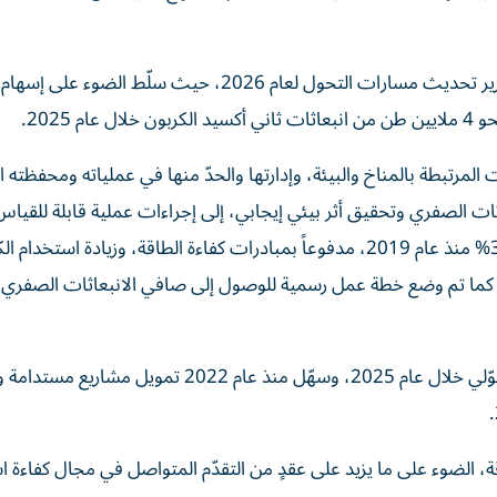
إلى ذلك أصدر بنك أبوظبي الأول، في يوم الأرض 2026، تقرير تحديث مسارات التحول لعام 2026، حيث سلّط 
 2025.
مرتبطة بالمناخ والبيئة، وإدارتها والحدّ منها في عملياته ومحفظته ال
ثات الصفري وتحقيق أثر بيئي إيجابي، إلى إجراءات عملية قابلة للقي
البنك كثافة الانبعاثات للنطاقين 1 و2 لكل موظف بنسبة 35% منذ عام 2019، مدفوعاً بمبادرات كفاءة الطاقة، وزيادة استخ
ة. كما تم وضع خطة عمل رسمية للوصول إلى صافي الانبعاثات الصفري
كما قام بجمع 114.4 مليار درهم في التمويل المستدام والتحوّلي خلال عام 2025، وسهّل منذ عام 2022 تم
 الضوء على ما يزيد على عقدٍ من التقدّم المتواصل في مجال كفاءة ا