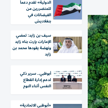
الدولية» تقدم دعماً
للمتضررين من
الفيضانات في
بنغلاديش
سيف بن زايد: تمضي
الإمارات بإرث بناه زايد
ونهضة يقودها محمد بن
زايد
أبوظبي.. سرير ذكي
لدعم إدارة انقطاع
النفس أثناء النوم
«أبوظبي الاتحادية»