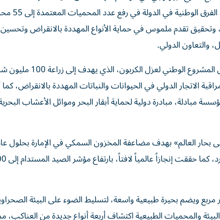
باتفاقية الأمم المتحدة للتنوع البيولوجي، حي
جمالي مساحة الدولة، وتحقيق تقدم ملموس في حماية الأنواع المهددة بالانقراض وتحسين
ل، والتعاون الدولي.
كما تحقق تقدم ملحوظ في النظم الساحلية والبحرية من خلال المشروع الوطني 
 لتنظيم ومراقبة الاتجار الدولي في الحيوانات والنباتات المهددة بالانقراض، كم
سة مبادلة، مبادرة دولية لحماية أبقار البحر وموائل الأعشاب البحري
ربع ويضم بحيرة طبيعية واسعة، لتسليط الضوء على البيئة الصحراوية
البيئة والمحميات الطبيعية اكتشاف أربعة أنواع جديدة من العناكب، 