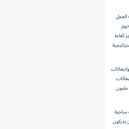
 العمل
يوم
 كفاءة
تراتيجية
انبعاثات
بعاثات
الغازات المسببة للاحتباس الحراري في مصفاة إينوك ومنشآت التخزين، وعمليات البيع بالتجزئة، والمقر الرئيسي، ما وفر نحو 478 مليون
راءات مناخية
ن يدركون