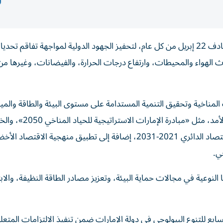
تشارك دولة الإمارات العالم احتفاءه بـ«يوم الأرض» الذي يصادف 22 إبريل من كل عام، لتحفيز الجهود الدولية لمواجهة تفا
لوث الهواء والمحيطات، وارتفاع درجات الحرارة، والفيضانات، وغيرها من
المناخية وتحقيق التنمية المستدامة على مستوى البيئة والطاقة والمي
عبر منظومة متكاملة من الاستراتيجيات والمبادرات طويلة الأمد، مثل «مبادرة الإمارات الاست
الوطنية للتغير المناخي 2017-2050، والسياسة الوطنية للاقتصاد الدائري 2021-2031، إضافة إلى تطبيق منهجية الاق
مبادراتها ومشاريعها النوعية في مجالات حماية البيئة، وتعزيز مصادر الطاقة النظيفة، وال
ابع للتنوع البيولوجي في دولة الإمارات ضمن تنفيذ الالتزامات المتعل