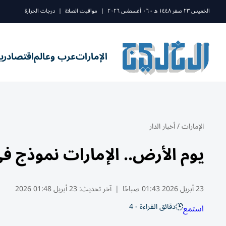
الخميس ٢٣ صفر ١٤٤٨ ه - ٠٦ أغسطس ٢٠٢٦
|
مواقيت الصلاة
|
درجات الحرارة
الإمارات
عرب وعالم
اقتصاد
ري
الإمارات
/
أخبار الدار
يوم الأرض.. الإمارات نموذج في
23 أبريل 2026 01:43 صباحًا
|
آخر تحديث:
23 أبريل 01:48 2026
دقائق القراءة - 4
استمع