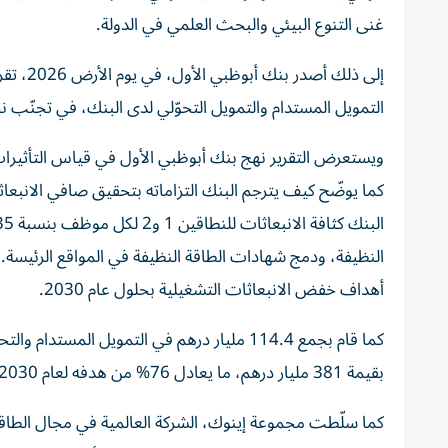
غنى التنوع البيئي والبحث العلمي في الدولة.
التمويل المستدام والتمويل التحوّلي لدى البنك، في تجنّب نحو 4 ملايين طن من انبعاثات ثاني أكسيد الكربون خلال عام
ويستعرض التقرير نهج بنك أبوظبي الأول في قياس التأثيرات ال
كما يوضّح كيف يترجم البنك التزاماته بتحقيق صافي الانبعا
النظيفة، ودمج شهادات الطاقة النظيفة في المواقع الرئيس
أهداف خفض الانبعاثات التشغيلية بحلول عام 2030.
بقيمة 381 مليار درهم، ما يعادل 76% من هدفه لعام 2030.
كما سلّطت مجموعة إينوك، الشركة العالمية في مجال الطاقة،