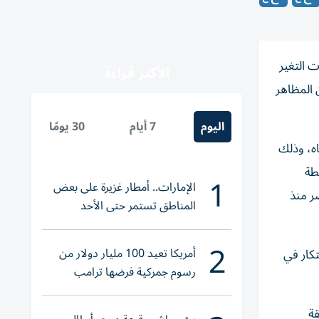
قم تحديات التغير
الأكثر قراءة
 المظاهر
اليوم
7 أيام
30 يومًا
اه، وذلك
راتيجية للحياد المناخي 2050»، والخطة
1
الإمارات.. أمطار غزيرة على بعض
تصاد الأخضر منذ
المناطق تستمر حتى الأحد
2
أمريكا تعيد 100 مليار دولار من
ابتكار في
رسوم جمركية فرضها ترامب
قة