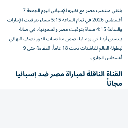
يلتقي منتخب مصر مع نظيره الإسباني اليوم الجمعة 7
أغسطس 2026 في تمام الساعة 5:15 مساء بتوقيت الإمارات
والساعة 4:15 مساءً بتوقيت مصر والسعودية، في صالة
بيتستي أرينا في رومانيا، ضمن منافسات الدور نصف النهائي
لبطولة العالم للناشئات تحت 18 عاماً، المقامة حتى 9
أغسطس الجاري.
القناة الناقلة لمباراة مصر ضد إسبانيا
مجاناً
تنقل قناة ON Sport المصرية المباراة مباشرة، بصوت المعلق
خالد خيري، مع استوديو تحليلي قبل وبعد اللقاء لتغطية أبرز
الجوانب الفنية وأحداث المواجهة.