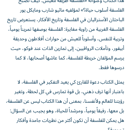
هذا الكتاب وعنوانه «الفلسفة طريقة للعيش: كيف تصبح
الفلسفة أسلوب حياة؟» لمؤلفيه ماثيو شارب ومايكل يور
الباحثان الأستراليان في الفلسفة وتاريخ الأفكار، يستعرض تاريخ
الفلسفة الغربية من زاوية مغايرة: الفلسفة بوصفها تمريناً يومياً،
وتربية للنفس، وأسلوباً للعيش من حوارات أفلاطون وحديقة
أبيقور، وتأملات الرواقيين، إلى تمارين الذات عند فوكو، حيث
يرسم المؤلفان خريطة للفلسفة، كما عاشها أصحابها، لا كما
درسوها فقط.
يمثل الكتاب دعوة للقارئ كي يعيد التفكير في الفلسفة، لا
باعتبار أنها ترف ذهني، بل قوة تمارس في كل لحظة، وتغير
رؤيتنا للعالم ولأنفسنا، بمعنى أن هذا الكتاب ليس عن الفلسفة،
بل معها، رفيقاً يومياً، ومرشداً للحياة، وهو يجيب عن السؤال:
هل يمكن للفلسفة أن تكون أكثر من نظريات جامدة وأفكار