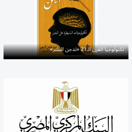
تكنولوجيا القرن الـ21 «تدجن البشر»