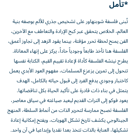
*تأمل
تُبنى فلسفة شوبنهاور على تشخيص جذري للألم بوصفه بنية
العالم، الخلاص يتحقق عبر كبح الإرادة والتعاطف مع الآخرين،
الفن يمنح لحظة تحرر مؤقتة، بينما يقود الزهد إلى تجاوز أعمق،
الفلسفة هنا تأخذ طابعاً وجودياً حاداً، يركز على إنهاء المعاناة.
يطرح نيتشه الفلسفة كأداة لإعادة تقييم القيم، الكتابة نفسها
تتحول إلى تمرين يزعزع المسلمات، مفهوم العود الأبدي يعمل
كاختبار وجودي يدفع الفرد إلى قبول حياته بالكامل، الهدف
يتمثل في بناء ذات قادرة على تأكيد الحياة بكل تناقضاتها.
يعود فوكو إلى التراث القديم ليعيد صياغته في سياق معاصر،
الفلسفة تصبح ممارسة لتحرير الذات من أنماط السلطة، المنهج
الجينالوجي يكشف تاريخ تشكل الهويات، ويفتح إمكانية إعادة
تشكيلها، العناية بالذات تتخذ بعدا نقديا وإبداعيا في آن واحد.