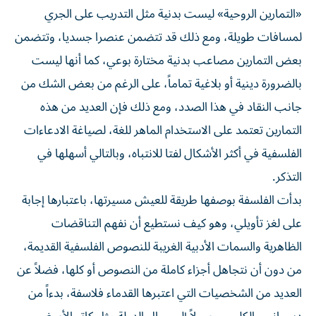
«التمارين الروحية» ليست بدنية مثل التدريب على الجري
لمسافات طويلة، ومع ذلك قد تتضمن عنصرا جسديا، وتتضمن
بعض التمارين مصاعب بدنية مختارة بوعي، كما أنها ليست
بالضرورة دينية أو بلاغية تماماً، على الرغم من بعض الشك من
جانب النقاد في هذا الصدد، ومع ذلك فإن العديد من هذه
التمارين تعتمد على الاستخدام الماهر للغة، لصياغة الادعاءات
الفلسفية في أكثر الأشكال لفتا للانتباه، وبالتالي أسهلها في
التذكر.
بدأت الفلسفة بوصفها طريقة للعيش مسيرتها، باعتبارها إجابة
على لغز تأويلي، وهو كيف نستطيع أن نفهم التناقضات
الظاهرية والسمات الأدبية الغريبة للنصوص الفلسفية القديمة،
من دون أن نتجاهل أجزاء كاملة من النصوص أو كلها، فضلاً عن
العديد من الشخصيات التي اعتبرها القدماء فلاسفة، بدءاً من