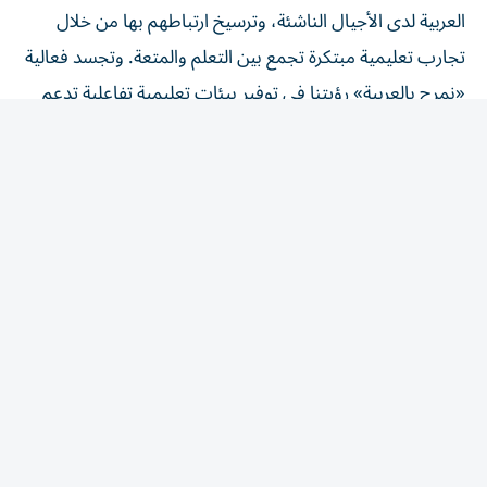
تجارب تعليمية مبتكرة تجمع بين التعلم والمتعة. وتجسد فعالية
«نمرح بالعربية» رؤيتنا في توفير بيئات تعليمية تفاعلية تدعم
الأطفال، سواء كانوا ناطقين بالعربية أو من غير الناطقين بها،
وتمنحهم الفرصة لاكتساب مهاراتها بأساليب حديثة تشجعهم
على استخدامها بثقة في حياتهم اليومية، بما يعزز دور المكتبة
بوصفها منصة للمعرفة والتعلم والثقافة».
من جانبه، قال مصعب بيروتية، أستاذ اللغة العربية والمدير
العام للمركز: «نحن سعداء جداً بهذا التعاون مع مكتبة محمد بن
راشد، فقد كانت الأجواء رائعة بكل المقاييس، ولمسنا اهتماماً
حقيقياً بتقديم اللغة العربية للأطفال بطريقة حديثة وممتعة.
ونقدر عالياً الجهود الكبيرة التي تبذلها إدارة المكتبة في ترسيخ
مكانة اللغة العربية، وتقديم برامج نوعية تستثمر الإجازة الصيفية
بأنشطة تعليمية وحركية تجمع بين الفائدة والمتعة».