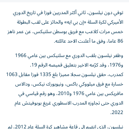
توفي دون نيلسون، ثاني أكثر المدربين فوزا في تاريخ الدوري
الأميركي لكرة السلة «إن بي ايه» والحائز على لقب البطولة
خمس مرات كلاعب مع فريق بوسطن سلتيكس، عن عمر ناهز
86 عاما، وفق ما أعلنت الاحد عائلته.
وظفر نيلسون بلقب الدوري مع سلتيكس بين عامي 1966
و1976، وقد كرّمه الاخير بتعليق قميصه الرقم 19.
كمدرب، حقق نيلسون سجلا مميزا بلغ 1335 فوزا مقابل 1063
خسارة مع فرق ميلووكي باكس، ونيويورك نيكس، ودالاس
مافريكس بين عامي 1976 و2010، وهو رقم قياسي في
الدوري حتى تجاوزه المدرب الاسطوري غريغ بوبوفيتش عام
2022.
نيلسون، الذي انضم إلى قاعة مشاهير كرة السلة عام 2012، لم