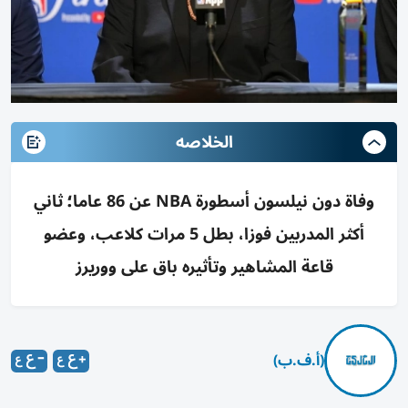
الخلاصه
وفاة دون نيلسون أسطورة NBA عن 86 عاما؛ ثاني
أكثر المدربين فوزا، بطل 5 مرات كلاعب، وعضو
قاعة المشاهير وتأثيره باق على ووريرز
(أ.ف.ب)