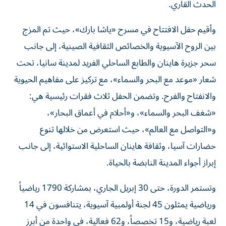
الحدث القاري.
وأقيم حفل الافتتاح في مسرح «ياشا بارك»، حيث تم المزج
بين الروح الآسيوية والخصائص الثقافية الصينية، إلى جانب
سحر جزيرة هاينان والطابع الساحلي الفريد لمدينة سانيا، تحت
شعار «موعد مع البحر والسماء»، مع تركيز على مفاهيم الحيوية
والانفتاح والفرح. وتضمن الحفل ثلاث فقرات رئيسية هي:
«شغف البحر والسماء»، و«أحلام في أعماق البحار»،
و«التواصل مع العالم»، حيث استعرض من خلالها تنوع
حضارات آسيا، وثقافة هاينان الساحلية الاستوائية، إلى جانب
إبراز أجواء المدينة النابضة بالحياة.
وتستمر الدورة، حتى 30 إبريل الجاري، بمشاركة 1790 رياضياً
ورياضية يمثلون 45 لجنة أولمبية آسيوية، يتنافسون في 14
لعبة رياضية، و15 تخصصاً، و62 فعالية، في واحدة من أبرز