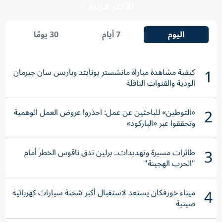
الأكثر قراءة
اليوم
7 أيام
30 يومًا
1
كيفية مشاهدة مباراة مانشستر يونايتد وباريس سان جيرمان
الودية والقنوات الناقلة
2
«التوطين» للباحثين عن عمل: احذروا عروض العمل الوهمية
وتحققوا عبر «الباركود»
3
طائرات مسيرة وتهديدات.. برلين تدق ناقوس الخطر أمام
"الحرب الهجينة"
4
ميناء خورفكان يستعد لاستقبال أكبر شحنة سيارات كهربائية
صينية