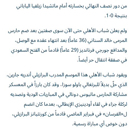
من دور نصف النهائي بخسارته أمام ماتشيدا زيلفيا الياباني
بنتيجة 0-1.
ولم يعلن شباب الأهلي حتى الآن سوى صفتين بعد ضم حارس
المرمى خالد السناني (36 عاماً) بعد انتهاء عقده مع الوصل،
والمدافع جورجي فرنانديز (29 عاماً) قادماً من الفتح السعودي
في صفقة انتقال حر أيضاً.
ويقود شباب الأهلي هذا الموسم المدرب البرازيلي أندريه جارين،
الذي حلّ بديلاً للبرتغالي باولو سوزا، وقد كان بارزاً في المعسكر
مشاركة الحارس ماتيوس دونالي في المباريات الودية وتصديه
لركلة جزاء في لقاء أودينيزي الإيطالي، بعدما كان انضم
ل«الفرسان» في فبراير الماضي قادماً من كورنثيانز البرازيلي،
دون خوض أي مباراة رسمية.