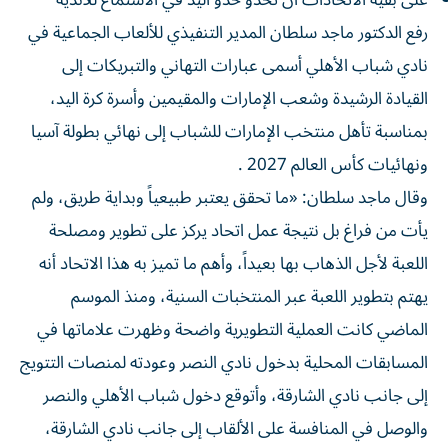
رفع الدكتور ماجد سلطان المدير التنفيذي للألعاب الجماعية في
نادي شباب الأهلي أسمى عبارات التهاني والتبريكات إلى
القيادة الرشيدة وشعب الإمارات والمقيمين وأسرة كرة اليد،
بمناسبة تأهل منتخب الإمارات للشباب إلى نهائي بطولة آسيا
ونهائيات كأس العالم 2027 .
وقال ماجد سلطان: «ما تحقق يعتبر طبيعياً وبداية طريق، ولم
يأت من فراغ بل نتيجة عمل اتحاد يركز على تطوير ومصلحة
اللعبة لأجل الذهاب بها بعيداً، وأهم ما تميز به هذا الاتحاد أنه
يهتم بتطوير اللعبة عبر المنتخبات السنية، ومنذ الموسم
الماضي كانت العملية التطويرية واضحة وظهرت علاماتها في
المسابقات المحلية بدخول نادي النصر وعودته لمنصات التتويج
إلى جانب نادي الشارقة، وأتوقع دخول شباب الأهلي والنصر
والوصل في المنافسة على الألقاب إلى جانب نادي الشارقة،
وبلا شك تعدد المنافسين على الألقاب يعتبر ظاهرة صحية