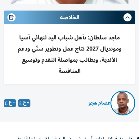
الخلاصه
ماجد سلطان: تأهل شباب اليد لنهائي آسيا
ومونديال 2027 نتاج عمل وتطوير سنّي ودعم
الأندية، ويطالب بمواصلة التقدم وتوسيع
المنافسة
عصام هجو
على بقية الاتحادات أن تحذو حذو اليد في الاستماع للأندية