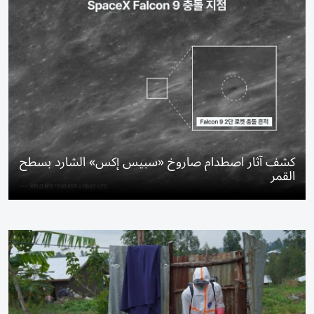
كشف آثار اصطدام صاروخ «سبيس إكس» الشارد بسطح
القمر