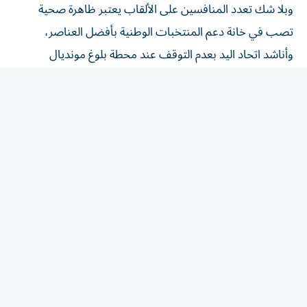
تصب في خانة دعم المنتخبات الوطنية بأفضل العناصر،
وأناشد اتحاد اليد بعدم التوقف عند محطة بلوغ مونديال
الشباب التي يجب أن تكون دافعاً وحافزاً للأفضل في
المستقبل».
وأكد ماجد سلطان أن نادي شباب الأهلي داعم لكل الاتحادات
في مختلف الألعاب، والمهم أن يعمل كل اتحاد لمصلحة لعبته،
وأن تحذو بقية الاتحادات حذو اتحاد كرة اليد،حيث يحسب
للاتحاد الحالي أنه يستمع للأندية ويزورها ويستمع لهمومها
ومشاكلها، وأعتقد أن كل الخطوات التي قام بها الاتحاد خطوات
إيجابية وداعمة للعبة، وفي نفس الوقت جريئة وتستهدف
مصلحة اللعبة وتطويرها.