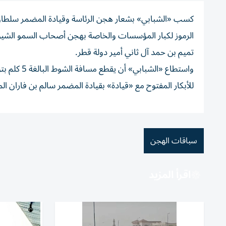
كسب «الشبابي» بشعار هجن الرئاسة وقيادة المضمر سلطان 
الرموز لكبار المؤسسات والخاصة بهجن أصحاب السمو الش
تميم بن حمد آل ثاني أمير دولة قطر.
للأبكار المفتوح مع «قيادة» بقيادة المضمر سالم بن فاران المري،
سباقات الهجن
اقرأ المزيد