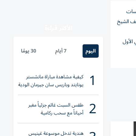
فسات
يف الشيخ
الأكثر قراءة
 الرئيسي الأول
اليوم
7 أيام
30 يومًا
1
كيفية مشاهدة مباراة مانشستر
يونايتد وباريس سان جيرمان الودية
والقنوات الناقلة
2
طقس السبت غائم جزئياً مغبر
أحياناً مع سحب ركامية
هندية تدخل موسوعة غينيس