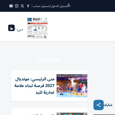
تسجيل الدخول
|
تسجيل حساب
دبي
--°
نرشح لكم
منى الرئيسي: مونديال
2027 فرصة لبناء علامة
تجارية لليد
شارك