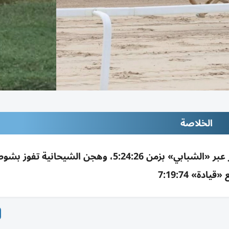
الخلاصة
هجن الرئاسة تفوز بالخنجر الذهبي في مهرجان قطر عبر «الشبابي» بزمن 5:24:26، وهجن الشيح
«قيادة» 7:19:74