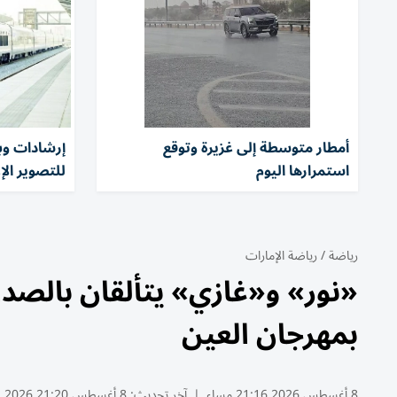
أمطار متوسطة إلى غزيرة وتوقع
إرشادات وبر
استمرارها اليوم
للتصوير الإ
رياضة
/
رياضة الإمارات
«نور» و«غازي» يتألقان بالصد
بمهرجان العين
8 أغسطس 2026 21:16 مساء
|
آخر تحديث:
8 أغسطس 21:20 2026