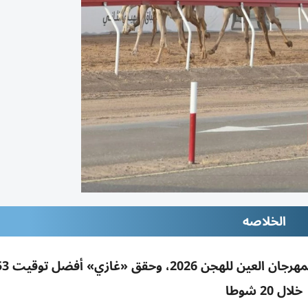
الخلاصه
تألق «نور» و«غازي» بصد
خلال 20 شوطا