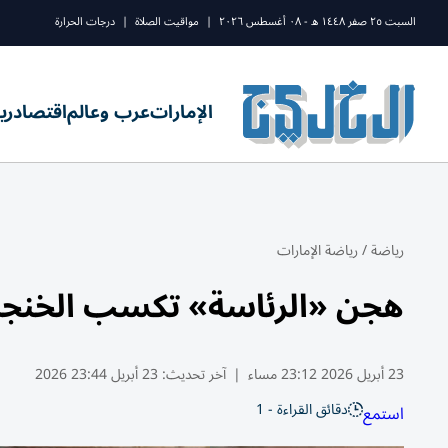
السبت ٢٥ صفر ١٤٤٨ ه - ٠٨ أغسطس ٢٠٢٦
|
مواقيت الصلاة
|
درجات الحرارة
الإمارات
عرب وعالم
اقتصاد
ري
رياضة
/
رياضة الإمارات
هجن «الرئاسة» تكسب الخنجر
23 أبريل 2026 23:12 مساء
|
آخر تحديث:
23 أبريل 23:44 2026
دقائق القراءة - 1
استمع