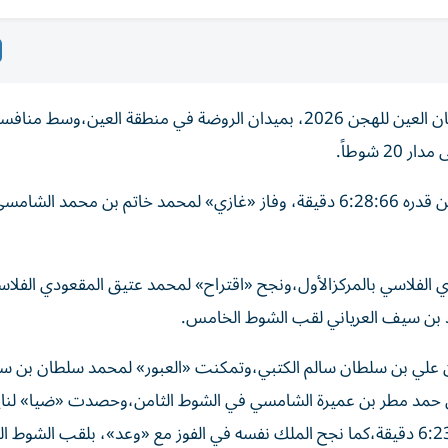
تواصلت اليوم فعاليات السباق التمهيدي الثاني ضمن مهرجان العين للهجن 2026، بميدان الروضة في منطقة العي
وتصدر «نور» لمحمد عيد بالغبشي العامري أول الأشواط بزمن قدره 6:28:66 دقيقة، وفاز «غازي» لمحمد خاتم بن محم
لفلاسي بالمركزالأول،ونجح «اقتراح» لمحمد عتيق المقعودي الفلاسي
 بن سيف العرياني لقب الشوط الخامس.
علي بن سلطان سالم الكتبي،وتمكنت «العبور» لمحمد سلطان بن س
ن حمد مطر بن عميرة الشامسي في الشوط الثامن،وحصدت «ضيا» لناي