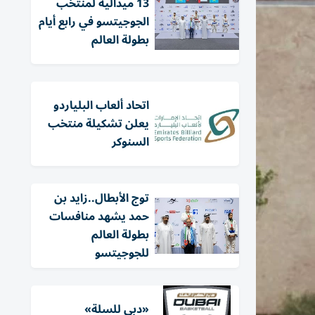
13 ميدالية لمنتخب
الجوجيتسو في رابع أيام
بطولة العالم
اتحاد ألعاب البلياردو
يعلن تشكيلة منتخب
السنوكر
توج الأبطال..زايد بن
حمد يشهد منافسات
بطولة العالم
للجوجيتسو
«دبي للسلة»