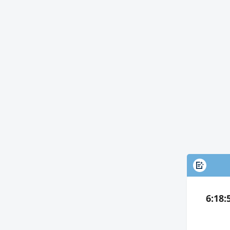
ارة سباق الثنايا 4 كلم بمهرجان العين للهجن 2026، وحقق «غازي» أفضل توقيت 6:18:53