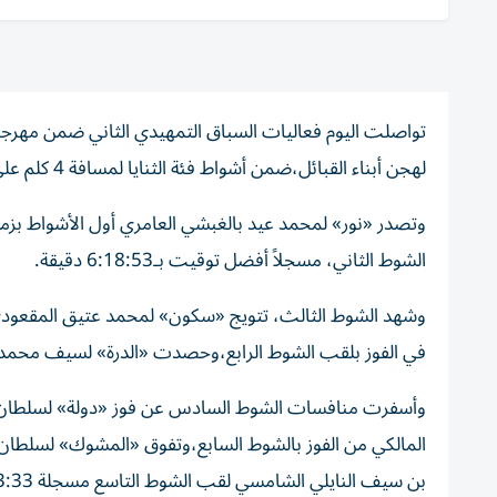
لهجن أبناء القبائل،ضمن أشواط فئة الثنايا لمسافة 4 كلم على مدار 20 شوطاً.
الشوط الثاني، مسجلاً أفضل توقيت بـ6:18:53 دقيقة.
وشهد الشوط الثالث، تتويج «سكون» لمحمد عتيق المقعودي ا
في الفوز بلقب الشوط الرابع،وحصدت «الدرة» لسيف محمد
وأسفرت منافسات الشوط السادس عن فوز «دولة» لسلطان 
المالكي من الفوز بالشوط السابع،وتفوق «المشوك» لسلطا
بن سيف النايلي الشامسي لقب الشوط التاسع مسجلة 6:23:33 دقيقة،كما نجح الملك نفسه في الفوز مع «وعد»، بلقب الشوط العاشر.