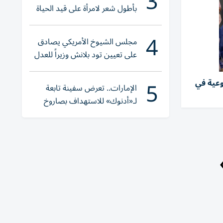
3
بأطول شعر لامرأة على قيد الحياة
4
مجلس الشيوخ الأمريكي يصادق
على تعيين تود بلانش وزيراً للعدل
5
وعية في
الإمارات.. تعرض سفينة تابعة
لـ«أدنوك» للاستهداف بصاروخ
أثناء عبورها «هرمز»