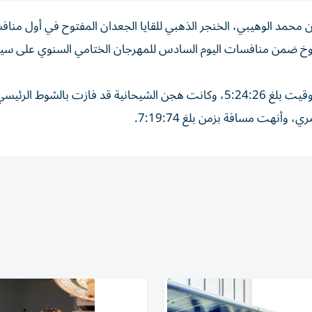
محمد الوهيبي، الخنجر الذهبي للقايا الجعدان المفتوح في أول منا
يوخ ضمن منافسات اليوم السادس للمهرجان الختامي السنوي على س
واستطاع «الشبابي» أن يقطع مسافة الشوط البالغة 5 كلم بتوقيت بلغ 5:24:26، وكانت هجن الشيحانية قد فازت بالشوط
 وأنهت مسافة بزمن بلغ 7:19:74.