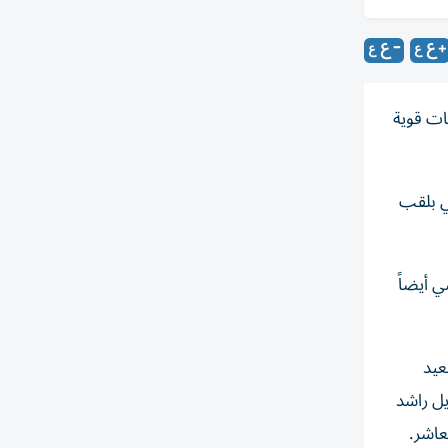
ن،وسط منافسات قوية
د الشامسي بلقب
 أيضاً
عيد
ل راشد