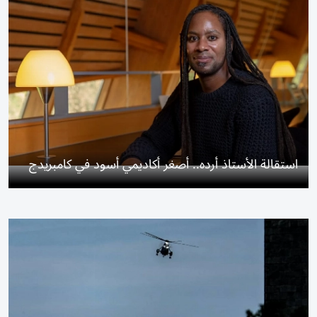
استقالة الأستاذ أرده.. أصغر أكاديمي أسود في كامبريدج