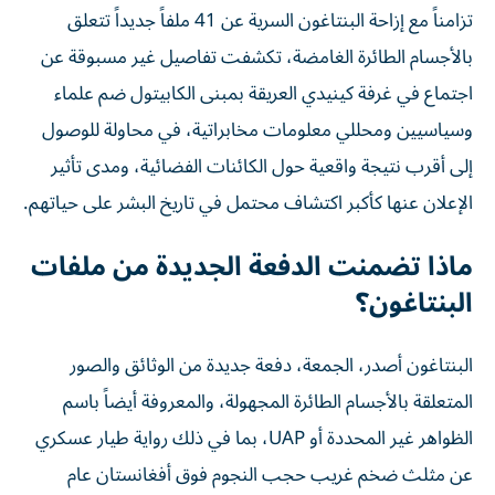
بالأجسام الطائرة الغامضة، تكشفت تفاصيل غير مسبوقة عن
اجتماع في غرفة كينيدي العريقة بمبنى الكابيتول ضم علماء
وسياسيين ومحللي معلومات مخابراتية، في محاولة للوصول
إلى أقرب نتيجة واقعية حول الكائنات الفضائية، ومدى تأثير
الإعلان عنها كأكبر اكتشاف محتمل في تاريخ البشر على حياتهم.
ماذا تضمنت الدفعة الجديدة من ملفات
البنتاغون؟
البنتاغون أصدر، الجمعة، دفعة جديدة من الوثائق والصور
المتعلقة بالأجسام الطائرة المجهولة، والمعروفة أيضاً باسم
الظواهر غير المحددة أو UAP، بما في ذلك رواية طيار عسكري
عن مثلث ضخم غريب حجب النجوم فوق أفغانستان عام
2002، وكذلك جسماً طائراً يشبه الكرة تم التقاطه في الشرق