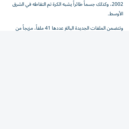
الأوسط.
وتتضمن الملفات الجديدة البالغ عددها 41 ملفاً، مزيجاً من
الوثائق والصور ومقاطع الفيديو، والتي تأتي من سجلات
البنتاغون، ومكتب التحقيقات الفيدرالي (FBI)، ووكالة
المخابرات المركزية (CIA)، ووزارة الخارجية، والمكتب التنفيذي
للرئيس، حيث يعود أقدمها إلى عام 1948 وأحدثها العام الجاري
2026، فيما يمثل هذا الإفصاح الإصدار الخامس بموجب أمر
تنفيذي وقعه الرئيس دونالد ترامب في يناير/ كانون الثاني،
يوجه الجيش والوكالات الأخرى لكشف المزيد من الوثائق
المتعلقة بالأجسام الطائرة المجهولة.
واقعة خليج عمان 2021