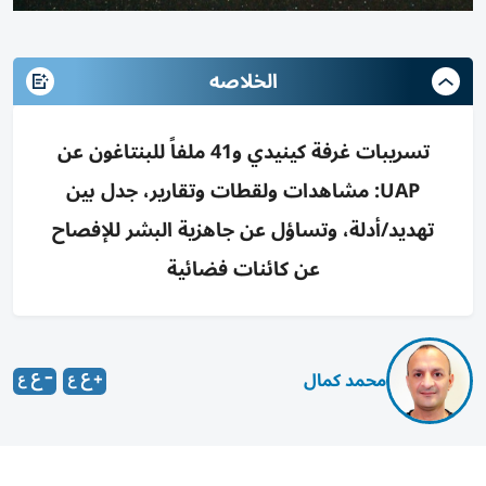
الخلاصه
تسريبات غرفة كينيدي و41 ملفاً للبنتاغون عن
UAP: مشاهدات ولقطات وتقارير، جدل بين
تهديد/أدلة، وتساؤل عن جاهزية البشر للإفصاح
عن كائنات فضائية
محمد كمال
تزامناً مع إزاحة البنتاغون السرية عن 41 ملفاً جديداً تتعلق