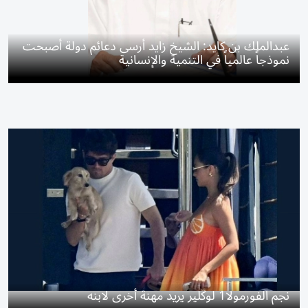
عبدالملك بن كايد: الشيخ زايد أرسى دعائم دولة أصبحت
نموذجاً عالمياً في التنمية والإنسانية
نجم الفورمولا1 لوكلير يريد مهنة أخرى لابنه