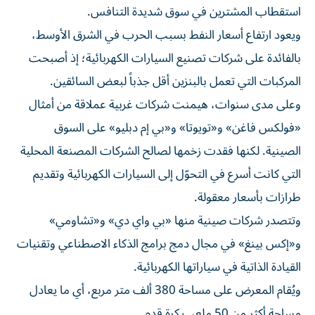
استقطاب المشترين في سوق شديدة التنافس.
ويعود ارتفاع أسعار النفط بسبب الحرب في الشرق الأوسط،
بالفائدة على شركات تصنيع السيارات الكهربائية؛ إذ أصبحت
المركبات التي تعمل بالبنزين أقل جذباً لبعض السائقين.
وعلى مدى سنوات، هيمنت شركات غربية عملاقة من أمثال
«فولكس فاغن» و«تويوتا» و«بي إم دبليو» على السوق
الصينية. لكنها فقدت زخمها لصالح الشركات المصنعة المحلية
التي كانت أسرع في التحوّل إلى السيارات الكهربائية وتقديم
طرازات بأسعار معقولة.
وتتصدر شركات صينية منها «بي واي دي» و«تشاومي»
و«إكس بينغ» في مجال دمج برامج الذكاء الاصطناعي وتقنيات
القيادة الذاتية في سياراتها الكهربائية.
ويُقام المعرض على مساحة 380 ألف متر مربع، أي ما يعادل
مساحة أكثر من 50 ملعب كرة قدم.