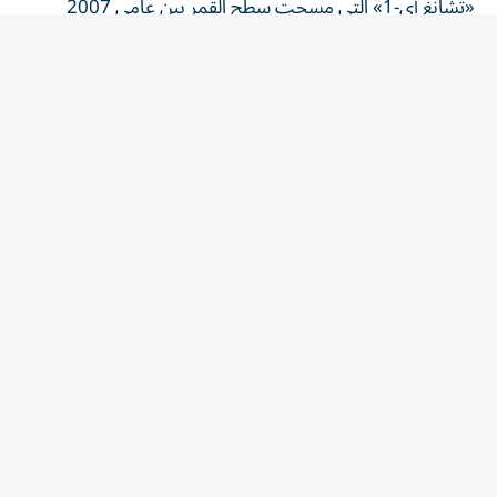
و2009.
يعرض الأطلس تفاصيل جيولوجية دقيقة تشمل 12341 فوهة
بركانية، و81 حوضاً، و17 نوعاً من الصخور، ما يساعد العلماء
على فهم تركيب القمر وتاريخه الجيولوجي بشكل أفضل.
واستخدم الباحثون إلى جانب بيانات «تشانغ إي-1» معلومات
من بعثات أخرى، بينها «تشانغ إي-3» و«تشانغ إي-4»
الصينيتان، ومهمتا «ناسا» GRAIL وLRO، إضافة إلى المسبار