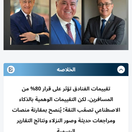
الخلاصه
تقييمات الفنادق تؤثر على قرار 80% من
المسافرين، لكن التقييمات الوهمية بالذكاء
الاصطناعي تصعّب الثقة؛ يُنصح بمقارنة منصات
ومراجعات حديثة وصور النزلاء ونتائج التقارير
الرسمية