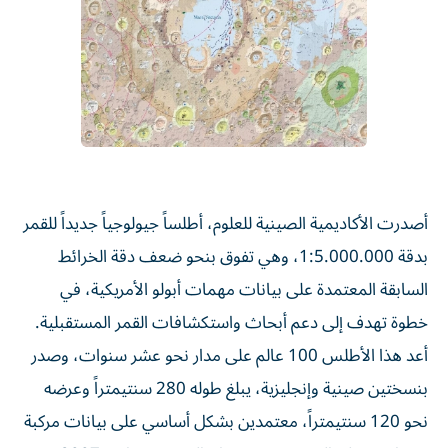
أصدرت الأكاديمية الصينية للعلوم، أطلساً جيولوجياً جديداً للقمر
بدقة 1:5.000.000، وهي تفوق بنحو ضعف دقة الخرائط
السابقة المعتمدة على بيانات مهمات أبولو الأمريكية، في
خطوة تهدف إلى دعم أبحاث واستكشافات القمر المستقبلية.
أعد هذا الأطلس 100 عالم على مدار نحو عشر سنوات، وصدر
بنسختين صينية وإنجليزية، يبلغ طوله 280 سنتيمتراً وعرضه
نحو 120 سنتيمتراً، معتمدين بشكل أساسي على بيانات مركبة
«تشانغ إي-1» التي مسحت سطح القمر بين عامي 2007