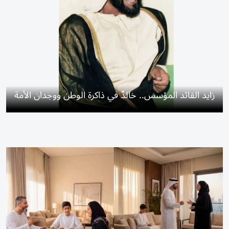
زايد القائد المؤسس.. خالدٌ في ذاكرة الوطن ووجدان الأمة