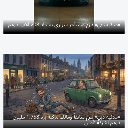
«مدنية دبي» تلزم مستأجر فيراري بسداد 208 آلاف درهم
«مدنية دبي» تلزم سائقاً ومالك مركبة برد 1.758 مليون
درهم لشركة تأمين