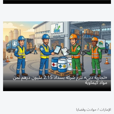
«تجارية دبي» تلزم شركة بسداد 2.15 مليون درهم ثمن
مواد كيماوية
الإمارات
/
حوادث وقضايا