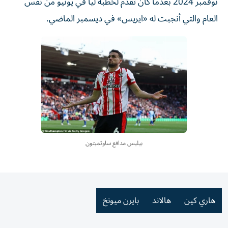
نوفمبر 2024 بعدما كان تقدم لخطبة ليا في يونيو من نفس
العام والتي أنجبت له «ايريس» في ديسمبر الماضي.
بيليس مدافع ساوثمبتون
هاري كين
هالاند
بايرن ميونخ