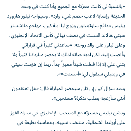
«بالنسبة لي كانت معركة مع الجميع وأنا كنت في وسط
الحديقة وإصابة لاعب خصم شيء وارد». وسيواجه تيلور هاروود
بيليس مدافع ساوثمبتون وزوج ليا ابنة كين، مهاجم مانشستر
سيتي هالاند السبت في نصف نهائي كأس الاتحاد الإنجليزي،
وعلق تيلور على والد زوجته: «ساعدني كثيراً في قراراتي
وأنصت إليه، لكن لديه حياته لذلك لا يحضر مبارياتنا كثيراً ولا
يثني علي إلا إذا فعلت شيئاً مميزاً جداً. ربما إن هزمت سيتي
في ويمبلي سيقول لي:»أحسنت«».
وعند سؤال كين إن كان سيحضر المباراة قال: «هل تعتقدون
أنني سأزعجه بطلب تذكرة؟ مستحيل».
ودشن بيليس مسيرته مع المنتخب الإنجليزي في مباراة الفوز
على أيرلندا الشمالية، منتخب نسيبه، بخماسية نظيفة في