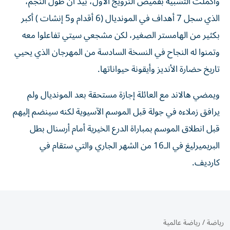
وأكملت التشبيه بقميص النرويج الأول، بيد أن طول النجم،
الذي سجل 7 أهداف في المونديال (6 أقدام و5 إنشات ) أكبر
بكثير من الهامستر الصغير، لكن مشجعي سيتي تفاعلوا معه
وتمنوا له النجاح في النسخة السادسة من المهرجان الذي يحيي
تاريخ حضارة الأنديز وأيقونة حيواناتها.
ويمضي هالاند مع العائلة إجازة مستحقة بعد المونديال ولم
يرافق زملاءه في جولة قبل الموسم الآسيوية لكنه سينضم إليهم
قبل انطلاق الموسم بمباراة الدرع الخيرية أمام أرسنال بطل
البريميرليغ في الـ16 من الشهر الجاري والتي ستقام في
كارديف.
رياضة
/
رياضة عالمية