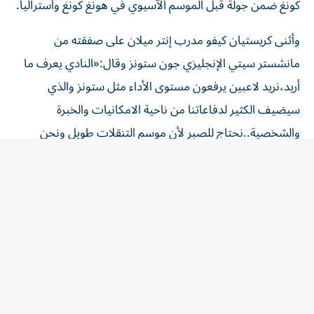
كونغ ضمن جولة قبل الموسم الآسيوي في هونغ كونغ وأستراليا.
وأثنى كريستيان كيفو مدرب إنتر ميلان على صفقته من
مانشستر سيتي الإنجليزي جون ستونز وقال:«النادي يعرف ما
أريد،نريد لاعبين يرفعون مستوى الأداء مثل ستونز والذي
سيضيف الكثير لدفاعاتنا من ناحية الامكانيات والخبرة
والشخصية..نحتاج للصبر لأن موسم التنقلات طويل ونحن
متفقون على المواقع التي تحتاج لتعزيز».
المقالة التالية