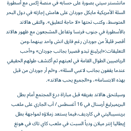
مانشستر سيتي بصورة على حسابه في منصة إكس مع أسطورة
السلة الأمريكية مايكل جوردان على هامش إجازته في دول البحر
المتوسط، وكتب تحتها «لا حاجة لتعليق». والتقى هالاند
بالأسطورة في جنوب فرنسا وتفاعل المشجعون مع ظهور هالاند
أقصر قليلاً من جوردان رغم فارق انش واحد بينهما،ومن
التعليقات:«ايرلينغ تبدو قصيرا بجانب جوردان» و«أحب
الرياضيين الطوال القامة في لعبتهم ثم أكتشف طولهم الحقيقي
عندما يقفون بجانب لاعبي السلة»، و«لم أر جوردان من قبل
بهذه الابتسامة»، و«الجميع يحب هالاند».
وسيلتحق هالاند بفريقه قبل مباراة درع المجتمع أمام بطل
البريميرليغ أرسنال في 16 أغسطس / آب الجاري على ملعب
برينسيباليتي في كارديف،فيما يستعد زملاؤه لمواجهة بطل
إيطاليا إنتر ميلان ودياً السبت في ملعب كاي تاك في هونغ