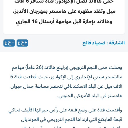
حمى هالاند تصل الإكوادور: فتاة تسافر 6 آلاف
ميل وتقلد مظهره على هامستر بمهرجان الأنديز،
وهالاند بإجازة قبل مواجهة أرسنال 16 الجاري
الشارقة : ضمياء فالح
وصلت حمى النجم النرويجي إيرلينغ هالاند (26 عاماً) مهاجم
مانشستر سيتي الإنجليزي إلى الإكوادور، حيث قطعت فتاة 6
آلاف ميل عن البلد الاسكندنافي لتحضر مسابقة جمال حيوان
هامستر في البلد الأمريكي الجنوبي.
وأقدمت فتاة على وضع قبعة على رأس حيوانها الأليف تحاكي
قبعة الفايكنغ التي ارتداها النجم النرويجي في المونديال