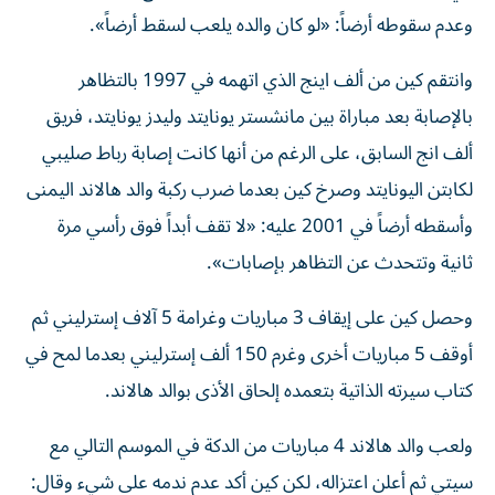
وعدم سقوطه أرضاً: «لو كان والده يلعب لسقط أرضاً».
وانتقم كين من ألف اينج الذي اتهمه في 1997 بالتظاهر
بالإصابة بعد مباراة بين مانشستر يونايتد وليدز يونايتد، فريق
ألف انج السابق، على الرغم من أنها كانت إصابة رباط صليبي
لكابتن اليونايتد وصرخ كين بعدما ضرب ركبة والد هالاند اليمنى
وأسقطه أرضاً في 2001 عليه: «لا تقف أبداً فوق رأسي مرة
ثانية وتتحدث عن التظاهر بإصابات».
وحصل كين على إيقاف 3 مباريات وغرامة 5 آلاف إسترليني ثم
أوقف 5 مباريات أخرى وغرم 150 ألف إسترليني بعدما لمح في
كتاب سيرته الذاتية بتعمده إلحاق الأذى بوالد هالاند.
ولعب والد هالاند 4 مباريات من الدكة في الموسم التالي مع
سيتي ثم أعلن اعتزاله، لكن كين أكد عدم ندمه على شيء وقال: