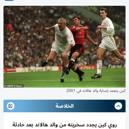
كين يتعمد إصابة والد هالاند في 2001
الخلاصة
روي كين يجدد سخريته من والد هالاند بعد حادثة