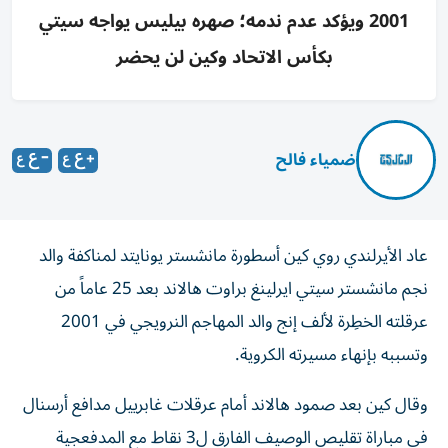
2001 ويؤكد عدم ندمه؛ صهره بيليس يواجه سيتي
بكأس الاتحاد وكين لن يحضر
ضمياء فالح
عاد الأيرلندي روي كين أسطورة مانشستر يونايتد لمناكفة والد
نجم مانشستر سيتي ايرلينغ براوت هالاند بعد 25 عاماً من
عرقلته الخطِرة لألف إنج والد المهاجم النرويجي في 2001
وتسببه بإنهاء مسيرته الكروية.
وقال كين بعد صمود هالاند أمام عرقلات غابرييل مدافع أرسنال
في مباراة تقليص الوصيف الفارق ل3 نقاط مع المدفعجية