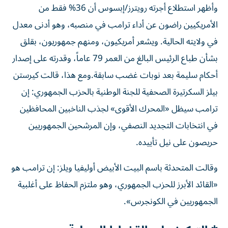
وأظهر استطلاع أجرته رويترز/إبسوس أن 36% فقط من
الأمريكيين راضون عن أداء ترامب في منصبه، وهو أدنى معدل
في ولايته الحالية. ويشعر أمريكيون، ومنهم جمهوريون، بقلق
بشأن طباع الرئيس البالغ من العمر 79 عاماً، وقدرته على إصدار
أحكام سليمة بعد نوبات غضب سابقة.ومع هذا، قالت كيرستن
بيلز السكرتيرة الصحفية للجنة الوطنية بالحزب الجمهوري: إن
ترامب سيظل «المحرك الأقوى» لجذب الناخبين المحافظين
في انتخابات التجديد النصفي، وإن المرشحين الجمهوريين
حريصون على نيل تأييده.
وقالت المتحدثة باسم البيت ​الأبيض أوليفيا ويلز: إن ترامب هو
«القائد الأبرز للحزب الجمهوري، وهو ملتزم الحفاظ على أغلبية
الجمهوريين في الكونجرس».