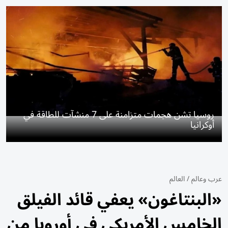
روسيا تشن هجمات متزامنة على 7 منشآت للطاقة في
أوكرانيا
عرب وعالم
/
العالم
«البنتاغون» يعفي قائد الفيلق
الخامس الأمريكي في أوروبا من