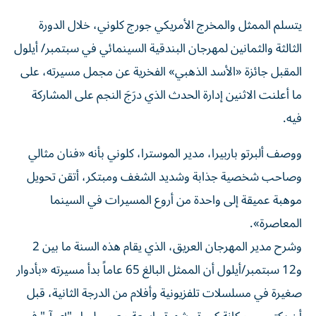
يتسلم الممثل والمخرج الأمريكي جورج كلوني، خلال الدورة
الثالثة والثمانين لمهرجان البندقية السينمائي في سبتمبر/ أيلول
المقبل جائزة «الأسد الذهبي» الفخرية عن مجمل مسيرته، على
ما أعلنت الاثنين إدارة الحدث الذي درَجَ النجم على المشاركة
فيه.
ووصف ألبرتو باربيرا، مدير الموسترا، كلوني بأنه «فنان مثالي
وصاحب شخصية جذابة وشديد الشغف ومبتكر، أتقن تحويل
موهبة عميقة إلى واحدة من أروع المسيرات في السينما
المعاصرة».
وشرح مدير المهرجان العريق، الذي يقام هذه السنة ما بين 2
و12 سبتمبر/أيلول أن الممثل البالغ 65 عاماً بدأ مسيرته «بأدوار
صغيرة في مسلسلات تلفزيونية وأفلام من الدرجة الثانية، قبل