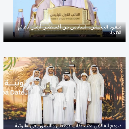
سعود الحجيلان: السادس من أغسطس أرسى دعائم
الاتحاد
تتويج الفائزين بمسابقات بومعان والليمون في «الوثبة