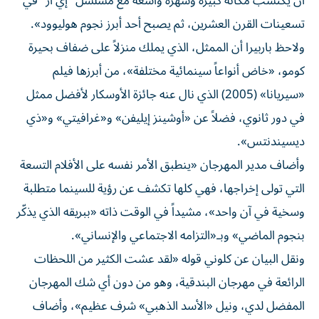
أن يكتسب مكانة كبيرة وشهرة واسعة مع مسلسل "إي آر" في
تسعينات القرن العشرين، ثم يصبح أحد أبرز نجوم هوليوود».
ولاحظ باربيرا أن الممثل، الذي يملك منزلاً على ضفاف بحيرة
كومو، «خاض أنواعاً سينمائية مختلفة»، من أبرزها فيلم
«سيريانا» (2005) الذي نال عنه جائزة الأوسكار لأفضل ممثل
في دور ثانوي، فضلاً عن «أوشينز إيليفن» و«غرافيتي» و«ذي
ديسيندنتس».
وأضاف مدير المهرجان «ينطبق الأمر نفسه على الأفلام التسعة
التي تولى إخراجها، فهي كلها تكشف عن رؤية للسينما متطلبة
وسخية في آن واحد»، مشيداً في الوقت ذاته «ببريقه الذي يذكّر
بنجوم الماضي» وبـ«التزامه الاجتماعي والإنساني».
ونقل البيان عن كلوني قوله «لقد عشت الكثير من اللحظات
الرائعة في مهرجان البندقية، وهو من دون أي شك المهرجان
المفضل لدي، ونيل «الأسد الذهبي» شرف عظيم»، وأضاف