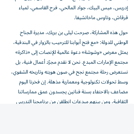
إدريس، ميس البيك، جواد المالحي، فرح القاسمي، لمياء
قرقاش، وتاوس ماخاتشيفا.
حول هذه المشاركة، صرحت ليلى بن بريك، مديرة الجناح
الوطني للدولة: «مع فتح أبوابنا للترحيب بالزوار في البندقية،
يمثل معرض «وشوشة» دعوة عالمية للإنصات إلى «ذاكرة»
مجتمع الإمارات المبدع. نحن لا نقدم مجرّد أعمال فنية، بل
نستعرض رحلة مجتمع نجح في صون هويته وتاريخه الشفوي،
وسط تحولات تكنولوجية ومعمارية مذهلة. إن فخرنا اليوم
مضاعف بالاحتفاء بستة فنانين يجسدون عمق ممارساتنا
الثقافية، ومن بينهم مبدعات انطلقن من برنامجنا التدريبي
ليخاطبن العالم اليوم من قلب البندقية».
وأضافت ليلى بن بريك: إن زيارة جناح الإمارات هذا العام ليست