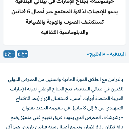
«وشوشة» بجناح الإمارات في بينالي البندقية
يدعو للإنصات لذاكرة المجتمع عبر أعمال 6 فنانين
تستكشف الصوت والهوية والضيافة
والدبلوماسية الثقافية
البندقية – «الخليج»
بالتزامن مع انطلاق الدورة الحادية والستين من المعرض الدولي
للفنون في بينالي البندقية، فتح الجناح الوطني لدولة الإمارات
العربية المتحدة أبوابه، أمس، لاستقبال الزوار (بعد الافتتاح
التمهيدي من 6 إلى 8 مايو)، في معرضه الجديد بعنوان
«وشوشة»، المعرض الذي يقوده فريق تقييم فني متميّز يضم
بانة قَطّان وتالا نصّار، ويجمع أعمال ستة فنانين بارزين، هم: آلاء