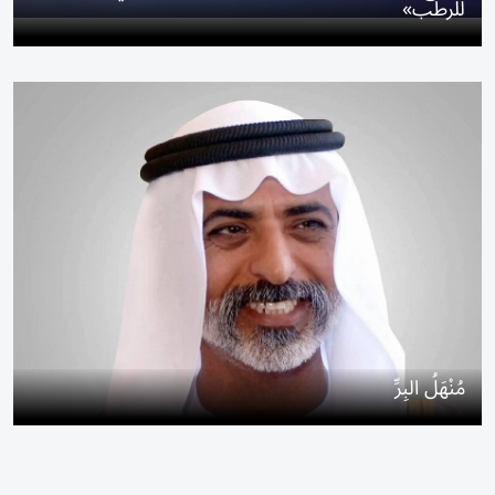
للرطب»
مُنْهَلُ البِرِّ