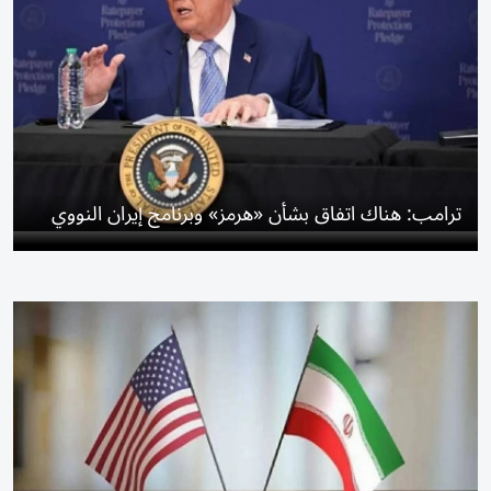
ترامب: هناك اتفاق بشأن «هرمز» وبرنامج إيران النووي