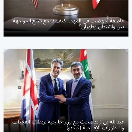
عاصفة أُجهضت في المهد.. كيف تراجع شبح المواجهة
بين واشنطن وطهران؟
عبدالله بن زايد يبحث مع وزير خارجية بريطانيا العلاقات
والتطورات الإقليمية (فيديو)