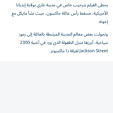
يحظى الفيلم بترحيب خاص في مدينة غاري بولاية إنديانا
الأمريكية، مسقط رأس عائلة جاكسون، حيث نشأ مايكل مع
إخوته.
وتحولت بعض معالم المدينة المرتبطة بالعائلة إلى رموز
سياحية، أبرزها منزل الطفولة الذي ورد في أغنية 2300
Jackson Street لفرقة ذا جاكسونز.
كما نظمت المدينة فعاليات خاصة وحفلات استقبال للعائلة
بالتزامن مع عرض الفيلم، في أجواء امتزج فيها الحنين بالإرث
الموسيقي الكبير الذي تركه جاكسون.
جدل لا ينتهي حول الإرث
منذ الإعلان عن المشروع، أثار الفيلم انقساماً واسعاً، نظراً
لتناوله حياة مايكل جاكسون بكل ما تحمله من نجاحات عالمية