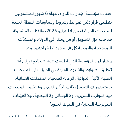
حددت مؤسسة الإمارات للدواء، مهلة 6 شهور للمشمولين
بتطبيق قرار دليل ضوابط وشروط وممارسات اليقظة الجيدة
للمنتجات الدوائية، من 14 يوليو 2026، والفئات المشمولة:
صاحب حق التسويق أو من يمثله في الدولة، والمنشآت
الصيدلانية والصحية كل في حدود نطاق اختصاصه.
وأشار قرار المؤسسة الذي اطلعت عليه «الخليج»، إلى أنه
تنطبق الضوابط والشروط الواردة في الدليل على المنتجات
الطبية الآتية: الدوائية، الرعاية الصحية، المكملات الغذائية،
مستحضرات التجميل ذات التأثير الطبي. ولا يشمل المنتجات
قيد التجارب السريرية، ولا الوسائل ولا البيطرية، ولا العيّنات
البيولوجية المخزنة في البنوك الحيوية.
وأكد القرار أن على صاحب حق التسويق الالتزام بـ 8 إجراءات: