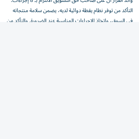
التأكد من توفر نظام يقظة دوائية لديه، يضمن سلامة منتجاته
في السوق، واتخاذ الإجراءات المناسبة عند الضرورة. والتأكد من
أن جميع المعلومات المرتبطة بتوازن المنافع والمخاطر للمنتج
الطبي، تُبلّغ إلى الوحدة التنظيمية، وفق الضوابط والشروط
الواردة في الدليل. وإنشاء نظام لجمع التقارير المتعلقة بالآثار
المعاكسة المشتبه فيها الخاصة بمنتجاته المتداولة، وتسجيلها
والإبلاغ عنها مع الالتزام بتشريعات حماية البيانات. ووضع
أنظمة لتتبع تقارير الآثار المعاكسة ومتابعتها مع الالتزام
بالتشريعات المعمول بها والمتعلقة بحماية البيانات، الاحتفاظ
ببيانات اليقظة الدوائية وتقارير السلامة المتعلقة بكل منتج
طبي، بحسب التشريعات المعمول بها. وتوفير شخص مؤهل
ونائب له شريطة أن يمتلكا معرفة نظرية وعملية كافية لأداء
مهام اليقظة الدوائية، أن يكونا حاصلين على بكالوريوس في