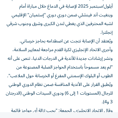
أيلول/سبتمبر 2025 لإصابة في الدماغ خلال مباراة أمام
وينغيت آند فينشلي ضمن دوري دوري "إسثميان" الإقليمي
لشبه المحترفين الذي يغطي لندن الكبرى وشرق وجنوب شرقي
إنجلترا.
ويُعتقد أن الإصابة نتجت عن اصطدامه بحاجز خرساني.
وأجرى الاتحاد الإنجليزي لكرة القدم مراجعة لمعايير السلامة،
ونشر إرشادات جديدة للأندية في الدرجات الدنيا، تنص على أنه
"لم يعد مسموحاً باستخدام الحواجز الصلبة المصنوعة من
الطوب أو البلوك الإسمنتي المفرغ أو الخرسانة حول الملاعب".
ويُطبق القرار على الأندية المنافسة ضمن نظام الدوري الوطني
للرجال (المستويات 1 إلى 6) ودوري السيدات الوطني (الدرجتان
3 و4).
وقال الاتحاد الإنجليزي، الجمعة: "يجب إزالة أي حواجز قائمة
مصنوعة من الطوب أو البلوك الإسمنتي المفرغ أو الخرسانة في