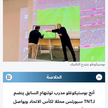
بوستيكوغلو يشرح التكتيك
الخلاصة
أنج بوستيكوغلو مدرب توتنهام السابق ينضم
لـTNT سبورتس محللا لكأس الاتحاد ويواصل