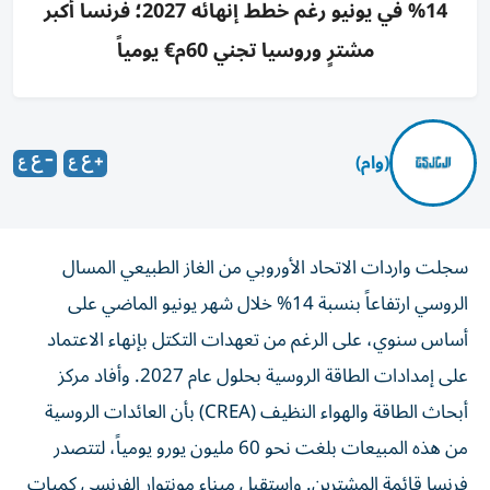
14% في يونيو رغم خطط إنهائه 2027؛ فرنسا أكبر
مشترٍ وروسيا تجني 60م€ يومياً
(وام)
سجلت واردات الاتحاد الأوروبي من الغاز الطبيعي المسال
الروسي ارتفاعاً بنسبة 14% خلال شهر يونيو الماضي على
أساس سنوي، على الرغم من تعهدات التكتل بإنهاء الاعتماد
على إمدادات الطاقة الروسية بحلول عام 2027. وأفاد مركز
أبحاث الطاقة والهواء النظيف (CREA) بأن العائدات الروسية
من هذه المبيعات بلغت نحو 60 مليون يورو يومياً، لتتصدر
فرنسا قائمة المشترين. واستقبل ميناء مونتوار الفرنسي كميات