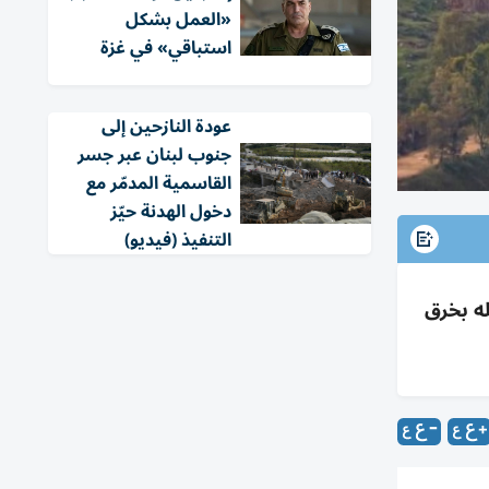
«العمل بشكل
استباقي» في غزة
عودة النازحين إلى
جنوب لبنان عبر جسر
القاسمية المدمّر مع
دخول الهدنة حيّز
التنفيذ (فيديو)
ا ويتهم حزب الله بخرق