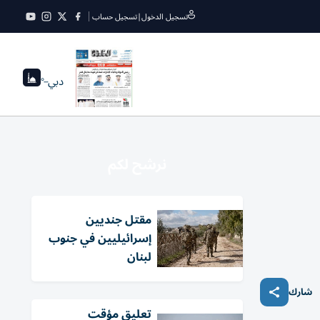
تسجيل الدخول
|
تسجيل حساب
دبي
--°
نرشح لكم
مقتل جنديين
إسرائيليين في جنوب
لبنان
شارك
تعليق مؤقت