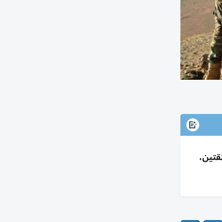
قتين،