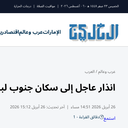
الخميس ٢٣ صفر ١٤٤٨ ه - ٠٦ أغسطس ٢٠٢٦
|
مواقيت الصلاة
|
درجات الحرارة
الإمارات
عرب وعالم
اقتصاد
ري
عرب وعالم
/
العرب
انذار عاجل إلى سكان جنوب لبن
26 أبريل 2026 14:51 مساء
|
آخر تحديث:
26 أبريل 15:12 2026
دقائق القراءة - 1
استمع