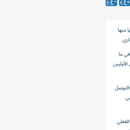
 منها
اري.
في ما
الأوليين
«التوصل
ني
الفعلي