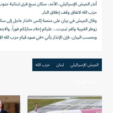
أنذر الجيش الإسرائيلي، الأحد، سكان سبع قرى لبنانية جنوب ن
حزب الله لاتفاق وقف إطلاق النار.
وقال الجيش في بيان على منصة إكس «انذار عاجل إلى سكان 
زوطر الغربية وكفر تبنيت... عليكم إخلاء منازلكم فوراً، والابتعاد لمسافة لا تقل عن 0
وبحسب البيان، فإن الإنذار يأتي «في ضوء قيام حزب الله الإ
الجيش الإسرائيلي
لبنان
حزب الله
اقرأ المزيد