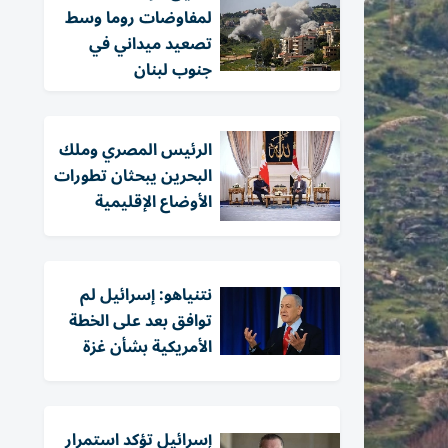
لمفاوضات روما وسط
تصعيد ميداني في
جنوب لبنان
الرئيس المصري وملك
البحرين يبحثان تطورات
الأوضاع الإقليمية
نتنياهو: إسرائيل لم
توافق بعد على الخطة
الأمريكية بشأن غزة
إسرائيل تؤكد استمرار