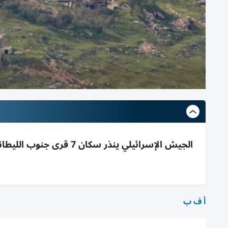
أ ف ب