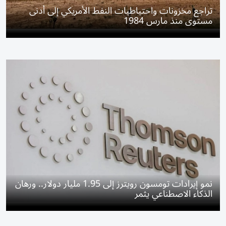
تراجع مخزونات واحتياطيات النفط الأمريكي إلى أدنى
مستوى منذ مارس 1984
نمو إيرادات تومسون رويترز إلى 1.95 مليار دولار.. ورهان
الذكاء الاصطناعي يثمر