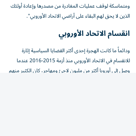
ومتماسكة لوقف عمليات المغادرة من مصدرها وإعادة أولئك
⁠الذين لا يحق لهم البقاء على أراضي الاتحاد الأوروبي".
انقسام الاتحاد الأوروبي
ودائماً ما كانت الهجرة إحدى أكثر القضايا السياسية إثارة
للانقسام في الاتحاد الأوروبي منذ أزمة 2015-2016 عندما
وصل إلى أوروبا أكثر من مليون ‌لاجئ ومهاجر، كان الكثير منهم
فارين من الحرب في سوريا.
وزاد هذا التدفق الدعم للأحزاب المناهضة للهجرة وأحزاب
اليمين المتطرف في مناطق مختلفة من الاتحاد، وأجج
الخلافات القائمة منذ سنوات بشأن الرقابة على الحدود وقواعد
اللجوء وتقاسم ⁠الأعباء.
وقال المغرب الأحد إن عمليات العبور الجماعية الأخيرة إلى