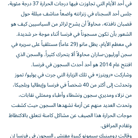
في أحد الأيام التي تجاوزت فيها درجات الحرارة 37 درجة مئوية،
جلس أحد السجناء في زنزانته واضعاً مناشف مبللة حول
قضبان نافذته، محاولاً أن يشرح ‌لزائر من السياسيين كيف هو
الشعور بأن تكون مسجوناً في فرنسا أثناء موجة ​حر شديدة.
في ⁠معظم الأيام، يظل مانو (29 عاماً) مستلقياً على سريره ‌في
سجن أورليون-ساران محاولاً ألا ‌يتحرك كثيراً. والسجن الذي
افتتح عام 2014 هو أحد أحدث السجون في فرنسا.
وشاركت «رويترز» في تلك الزيارة التي جرت في يوليو/ تموز
وتحدثت إلى أكثر من 40 ‌شخصاً في فرنسا وإيطاليا وبلجيكا،
من نزلاء ومديري سجون ونشطاء وأطباء وممثلي نقابات،
⁠وتحدث العديد منهم عن أزمة تشهدها السجون حيث كشفت
موجات الحرارة هذا الصيف عن مشاكل كامنة تتعلق بالاكتظاظ
وتقادم المرافق.
وقالت دومينيك سيمونو كبيرة مفتشي السجون في فرنسا إن