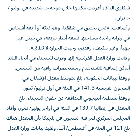
شكاوى النزلاء أغرقت مكتبها خلال موجة حر شديدة في يونيو /
حزيران.
وأضافت: «نحن نختنق في شققنا، وهم ثلاثة أو أربعة أشخاص
في زنزانة واحدة مساحتها ​تسعة أمتار مربعة، في مبنى غير
مهيأ، وغير مكيف، وقديم، وحيث الحرارة ‌لا تطاق».
وقالت وزارة العدل الفرنسية إنها وفرت للسجناء في أنحاء البلاد
أماكن إضافية للاستحمام ومستحضرات واقية من الشمس.
ووفقاً لبيانات الحكومة، بلغ متوسط معدل الإشغال في
⁠السجون الفرنسية 141.3 في المئة في أول يوليو/ تموز.
ووفقاً لمنظمة أنتيجوني المدافعة عن حقوق السجناء، بلغ
المعدل في إيطاليا 139.7 في المئة في أواخر يوليو/ تموز، وأفاد
المجلس المركزي لمراقبة السجون ​في بلجيكا ‌بأن المعدل هناك
بلغ 121 في المئة في أغسطس/ آب. وتفيد بيانات وزارة العدل