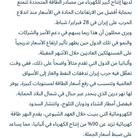
لديها إنتاج كبير للكهرباء من مصادر الطاقة المتجددة تتمتع
بحماية أفضل من الارتفاعات الحادة ​في الأسعار منذ اندلاع
⁠الحرب على إيران في 28 فبراير/ شباط.
ويرى محللون أن هذا ربما يسهم في ‌دعم الأسر والشركات
والنمو في تلك الدول ‌حين يظهر تأثير ارتفاع الأسعار تدريجياً
على المستهلكين العاديين خلال الأشهر المقبلة.
وألبانيا من الدول التي تقدم مثالاً واضحاً على ذلك، ففي وقت
تعطِّل فيه حرب إيران تدفقات النفط والغاز إلى الأسواق
العالمية وتتسبب في رفع أسعار الطاقة لمستويات كبيرة، يوفر
لها نهر درين الذي ينحدر عبر جبال ‌في شمال البلاد الحماية.
فبفضل أمطار الشتاء وذوبان الثلوج، وانتشار السدود
الكهرومائية التي بنيت خلال العهد الشيوعي، يقدم النهر طاقة
كهربائية تزيد ⁠عن 90% من إنتاج الكهرباء في ألبانيا، مما يساعد
على ضبط أسعار الجملة.