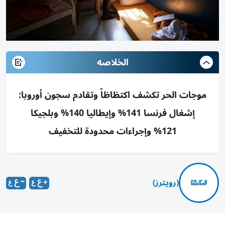
الخلاصه
موجات الحر تكشف اكتظاظاً وتقادم سجون أوروبا:
إشغال فرنسا 141% وإيطاليا 140% وبلجيكا
121% وإجراءات محدودة للتخفيف
(رويترز)