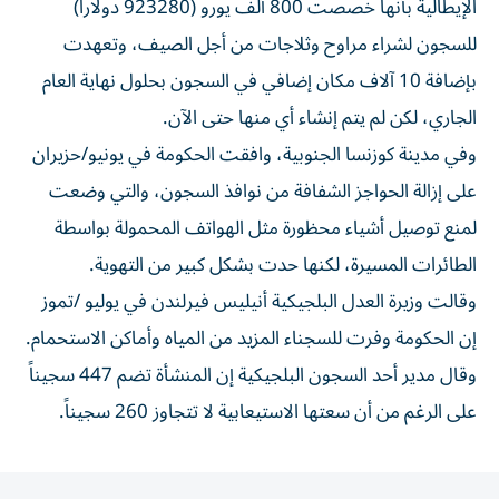
الإيطالية بأنها خصصت 800 ألف يورو (923280 دولاراً)
للسجون لشراء مراوح وثلاجات من أجل الصيف، وتعهدت
بإضافة 10 آلاف مكان إضافي في السجون بحلول نهاية العام
الجاري، لكن لم ‌يتم إنشاء ‌أي منها حتى الآن.
وفي مدينة كوزنسا ⁠الجنوبية، وافقت الحكومة في يونيو/حزيران
على إزالة الحواجز الشفافة من ‌نوافذ السجون، والتي وضعت
لمنع توصيل أشياء محظورة مثل الهواتف المحمولة بواسطة
الطائرات المسيرة، لكنها حدت بشكل كبير من التهوية.
وقالت وزيرة العدل ⁠البلجيكية أنيليس فيرلندن في يوليو /تموز
إن الحكومة وفرت للسجناء المزيد ​من المياه وأماكن الاستحمام.
وقال مدير أحد السجون البلجيكية إن المنشأة تضم 447 سجيناً
على الرغم من أن سعتها الاستيعابية لا تتجاوز 260 ⁠سجيناً.