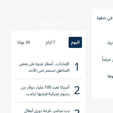
ورسز» في صفقة تبلغ قيمتها نحو 16.4 مليار دولار، في خطوة
الأكثر قراءة
اليوم
7 أيام
30 يومًا
ية،
عرضاً
1
الإمارات.. أمطار غزيرة على بعض
المناطق تستمر حتى الأحد
وها
2
أمريكا تعيد 100 مليار دولار من
رسوم جمركية فرضها ترامب
بث مباشر.. قرعة دوري أبطال