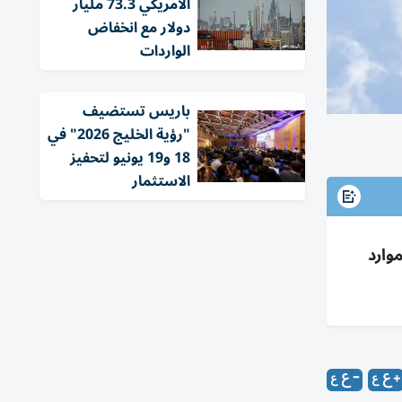
الأمريكي 73.3 مليار
دولار مع انخفاض
الواردات
باريس تستضيف
"رؤية الخليج 2026" في
18 و19 يونيو لتحفيز
الاستثمار
سيع الموارد