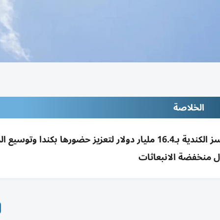
الخلاصة
شل تتفق على الاستحواذ على إيه آر سي ريسورسز الكندية بـ16.4 مليار دولار لتعزيز حضورها بكندا وتو
 منخفضة الانبعاثات