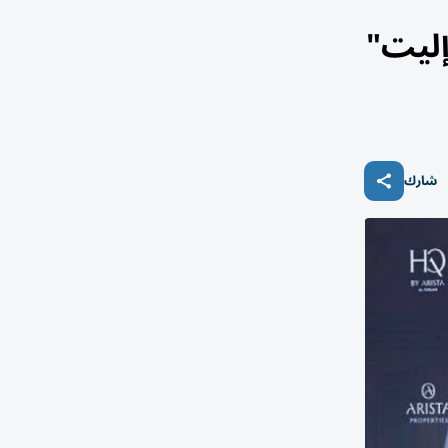
إليت"
شارك