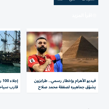
اقرأ المزيد
فيديو الأهرام وإخطار رسمي.. طرابزون
إج
يشوّق جماهيره لصفقة محمد صلاح
قارب سياحي