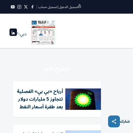
تسجيل الدخول
|
تسجيل حساب
دبي
--°
نرشح لكم
أرباح «بي بي» الفصلية
تتجاوز 5 مليارات دولار
بعد طفرة أسعار النفط
شارك