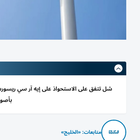
بأصول
متابعات: «الخليج»