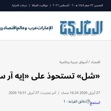
الخميس ٢٣ صفر ١٤٤٨ ه - ٠٦ أغسطس ٢٠٢٦
|
مواقيت الصلاة
|
درجات الحرارة
الإمارات
عرب وعالم
اقتصاد
ري
اقتصاد
/
أسواق عربية وعالمية
«شل» تستحوذ على «إيه آر سي» الكندية بـ
27 أبريل 2026 16:24 مساء
|
آخر تحديث:
27 أبريل 16:51 2026
دقائق القراءة - 1
استمع