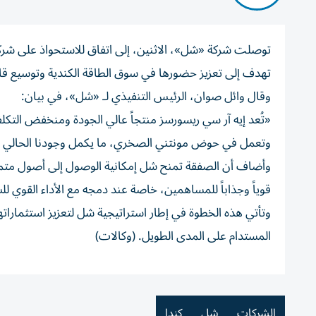
تهدف إلى تعزيز حضورها في سوق الطاقة الكندية وتوسيع قاع
وقال وائل صوان، الرئيس التنفيذي لـ «شل»، في بيان:
«تُعد إيه آر سي ريسورسز منتجاً عالي الجودة ومنخفض التكلف
وتعمل في حوض مونتني الصخري، ما يكمل وجودنا الحالي في ك
وأضاف أن الصفقة تمنح شل إمكانية الوصول إلى أصول متم
قوياً وجذاباً للمساهمين، خاصة عند دمجه مع الأداء القوي
وتأتي هذه الخطوة في إطار استراتيجية شل لتعزيز استثماراته
المستدام على المدى الطويل. (وكالات)
الشركات
شل
كندا