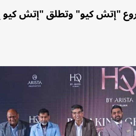
شروع "إتش كيو" وتطلق "إتش كيو 