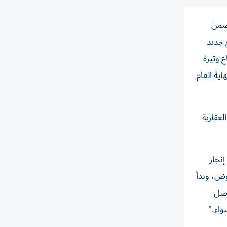
 ضمن
و مفهوم جديد
 وتيرة
ابه من التسليم قبل نهاية العام
عقارية
نجاز
وض، وبدأ
اصل
واء."