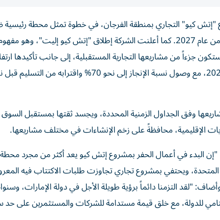
 "إتش كيو" التجاري بمنطقة الفرجان، في خطوة تمثل محطة رئيسية
المشروع الحائز على جوائز، والمقرر تسليمه خلال الربع الرابع من عام 2027. كما أعلنت الشركة إطلاق "إتش كيو إليت"، وه
ن جزءاً من مشاريعها التجارية المستقبلية، إلى جانب تأكيدها ارتفاع
الإنشاءات في مشروع "وادي فيلاز" بنسبة 26% منذ يناير 2026، مع وصول نسبة الإنجاز إلى نحو 70% واقتر
اريعها وفق الجداول الزمنية المحددة، ويجسد ثقتها بمستقبل السوق ال
ات الإقليمية، محافظةً على زخم الإنشاءات في مختلف مشاريعها.
"إن البدء في أعمال الحفر بمشروع إتش كيو يعد أكثر من مجرد محطة إ
ة المتحدة، ويحتفي بمشروع تجاري تجاوزت طلبات الاكتتاب فيه المعر
ضاف: "لقد التزمنا دائماً برؤية طويلة الأجل في دولة الإمارات، وسنو
متنامي للدولة، مع خلق قيمة مستدامة للشركات والمستثمرين على حد س