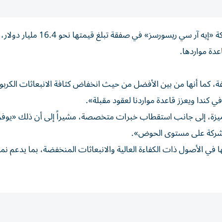
توصلت شركة «شل»، الاثنين، إلى اتفاق للاستحواذ على شركة «إيه آر سي ريس
دة مواردها.
ة، كما أنها من بين الأفضل من حيث انخفاض كثافة الانبعاثات الكربون
ندا ويعزز قاعدة مواردنا لعقود مقبلة».
يزة، إلى جانب استقطاب خبرات متخصصة، مشيراً إلى أن ذلك «يوفر 
 للشركة على مستوى الحوض».
ا في الأصول ذات الكفاءة العالية والانبعاثات المنخفضة، بما يدعم نم