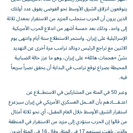
يتوقعون انزلاق الشرق الأوسط نحو الفوضى يفوق عدد أولئك
الذين يرون أن الحرب ستجلب المزيد من الاستقرار بمعدل ثلاثة
إلى واحد، وذلك بعد خمسة ‌أشهر من اندلاع الحرب الأمريكية
الإسرائيلية على إيران. واستمر الاستطلاع ستة أيام وانتهى يوم
الاثنين مع تراجع الرئيس دونالد ترامب مرة أخرى عن التهديد
بشنّ «هجمات هائلة» على إيران، ​وهو ما عزز حالة الضبابية
المحيطة بصراع توقع ترامب في البداية أن يحقق نصراً سريعاً
فيه.
وعبر 50 في المئة من المشاركين في الاستطــلاع عن
اعتـقـــادهم بأن العــمل ‌العسكري الأمريكي في إيران سيزعزع
استقرار الشرق الأوسط ‌خلال العام المقبل، أي نحو ثلاثة أمثال
من قالوا إن الحرب ستؤدي إلى مزيد من الاستقرار في المنطقة
والذين بلغت نسبتهم 17 في المئة. وقال 16 في المئة آخرون