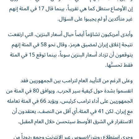
إن الأوضاع ستظل كما هي تقريباً، بينما قال 17 في المئة إنهم
غير متأكدين أو لم يجيبوا على السؤال.
وأبدى أمريكيون تشاؤماً أيضاً حيال أسعار البنزين، التي ارتفعت
نتيجة إغلاق إيران لمضيق هرمز، وقال نحو 58 في المئة إنهم
يتوقعون أن تزداد أسعار البنزين سوءاً، بينما توقع 15 في المئة
فقط تحسنَّها.
وعلى الرغم من التأييد العام لترامب بين الجمهوريين فقد
انقسموا بشدة حول كيفية سير الحرب. ويوافق 80 في المئة من
الجمهوريين على أداء ترامب كرئيس، ويؤيد 66 في المئة تعامله
مع إيران. لكن 41 في المئة،​أي أقل من النصف، يعتقدون أن
الاستقرار في الشرق الأوسط سيتحسن خلال العام المقبل.
وجرى استطلاع رويترز/إبسوس عبر الإنترنت وجمع ردوداً من