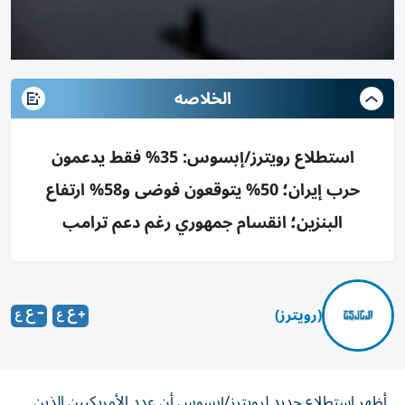
الخلاصه
استطلاع رويترز/إبسوس: 35% فقط يدعمون
حرب إيران؛ 50% يتوقعون فوضى و58% ارتفاع
البنزين؛ انقسام جمهوري رغم دعم ترامب
(رويترز)
أظهر استطلاع جديد لرويترز/إبسوس أن عدد الأمريكيين الذين