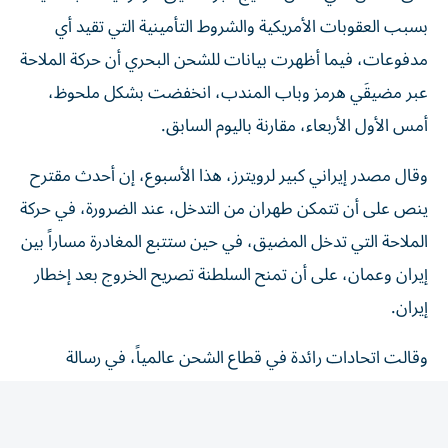
بسبب العقوبات الأمريكية والشروط التأمينية ‌التي تقيد أي
مدفوعات، فيما أظهرت بيانات للشحن البحري أن حركة الملاحة
عبر مضيقَي هرمز وباب المندب، انخفضت بشكل ملحوظ، ​
أمس الأول الأربعاء، مقارنة باليوم السابق.
وقال مصدر إيراني كبير لرويترز، هذا الأسبوع، إن أحدث مقترح
ينص على أن تتمكن طهران من التدخل، عند الضرورة، في حركة
الملاحة التي تدخل المضيق، ​في حين ستتبع المغادرة مساراً بين
إيران وعمان، على ‌أن تمنح السلطنة تصريح الخروج بعد إخطار
إيران.
وقالت اتحادات رائدة في قطاع الشحن عالمياً، في رسالة
مفتوحة هذا الأسبوع «قدرة السفن التجارية على الإبحار في
الممرات المائية الدولية بأمان وعلى نحو يمكن التنبؤ به، ومن
دون عوائق لا داعي لها، أمر أساسي لضمان مرونة سلاسل ​