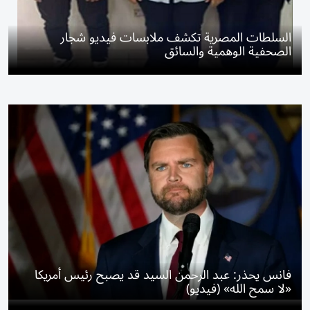
السلطات المصرية تكشف ملابسات فيديو شجار
الصحفية الوهمية والسائق
فانس يحذر: عبد الرحمن السيد قد يصبح رئيس أمريكا
«لا سمح الله» (فيديو)