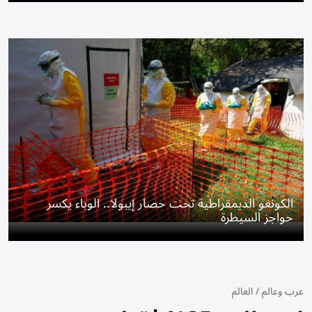
الكونغو الديمقراطية تحت حصار إيبولا.. الوباء يكسر
حواجز السيطرة
عرب وعالم
/
العالم