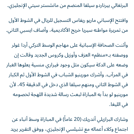
البرتغالي بيرناردو سيلفا المنضم من مانشستر سيتي الإنجليزي.
وافتتح الإسباني ماريو ريفاس التسجيل للريال في الشوط الأول
من تمريرة مواطنه سيريا خريج الأكاديمية، وأضاف ايسبي الثاني.
وأثنت الصحافة الإسبانية على مهاجم الوسط التركي أردا غولر
ووصفته بـ«منظم» العزف وأوزيل وكروس الجديد وقالت إن
وضعه على الدكة سيكون مثل وجود فيراري منسية يعلوها الغبار
في المرآب. وأشرك مورينيو الشباب في الشوط الأول ثم الكبار
في الشوط الثاني ومنهم سيلفا الذي دخل في الدقيقة 45، لأن
مورينيو لو بدأ به المباراة لبعث رسالة شديدة اللهجة لخصومه
في الليغا.
وشارك البرازيلي أندريك (20 عاماً) في المباراة وسط أنباء عن
اجتماع وكلاء أعماله مع تشيلسي الإنجليزي، ووفق التقرير يريد