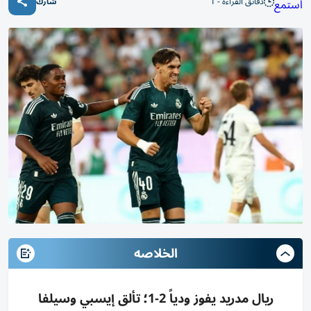
دقائق القراءة - 1
استمع
شارك
الخلاصه
ريال مدريد يفوز ودياً 2-1؛ تألق إيسبي وسيلفا