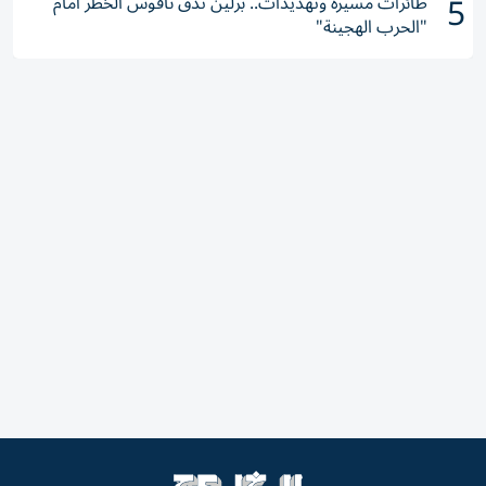
5
طائرات مسيرة وتهديدات.. برلين تدق ناقوس الخطر أمام
"الحرب الهجينة"