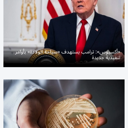
«أكسيوس»: ترامب يستهدف «سياحة الولادة» بأوامر
تنفيذية جديدة