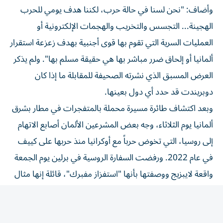
وأضاف: "نحن لسنا في ⁠حالة حرب، لكننا هدف يومي للحرب
الهجينة... التجسس والتخريب والهجمات الإلكترونية أو
العمليات السرية التي تقوم بها قوى أجنبية بهدف زعزعة استقرار
ألمانيا أو إلحاق ضرر مباشر بها هي حقيقة مسلم بها". ولم يذكر
العرض ​المسبق الذي نشرته الصحيفة للمقابلة ما إذا ‌كان
دوبريندت قد حدد أي دول بعينها.
وبعد اكتشاف طائرة مسيرة محملة بالمتفجرات في مطار بشرق
ألمانيا يوم ⁠الثلاثاء، وجه بعض المشرعين الألمان أصابع الاتهام
إلى روسيا، التي تخوض حرباً مع أوكرانيا منذ حربها على كييف ​
في عام 2022. ورفضت ‌السفارة الروسية في برلين يوم الجمعة
واقعة ‌لايبزيج ووصفتها بأنها "استفزاز مفبرك"، قائلة إنها مثال
آخر على توجيه اتهامات إلى روسيا دون أدلة.
ووصف دوبريندت، العضو في ‌حزب الاتحاد الاجتماعي