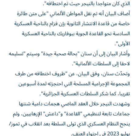
الذي كان متواجدا بالنيجر حيث تم اختطافه".
أضاف البيان أنه تم نقل المواطن الألماني "على متن طائرة
خاصة من قاعدة الانتشار الثانوية بإن فزام بالناحية العسكرية
السادسة نحو القاعدة الجوية ببوفاريك بالناحية العسكرية
الأولى".
وأشار البيان إلى أن سنان "بحالة صحية جيدة" وسيتم "تسليمه
لاحقا إلى السلطات الألمانية".
وتحدّث سنان، وفق البيان، عن "ظروف اختطافه من طرف
المجموعة الإجرامية المسلحة التي احتجزته لمدة أسبوعين
تقريبا، كما شكر السلطات العسكرية الجزائرية".
وشهدت النيجر خلال العقد الماضي هجمات دامية شنتها
جماعات تابعة لتنظيمي "القاعدة" و"داعش" الإرهابيين، ولم
ينجح النظام العسكري الذي تولى السلطة بعد انقلاب في تموز/
يوليو 2023 في احتواء العنف.