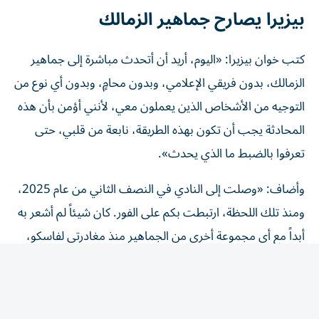
بيزيرا يصارح جماهير الزمالك
كتب خوان بيزيرا: «اليوم، أريد أن أتحدث مباشرة إلى جماهير
الزمالك، بدون فريقي الإعلامي، وبدون محامٍ، وبدون أي نوع من
التوجيه من الأشخاص الذين يعملون معي، لأنني أؤمن بأن هذه
المحادثة يجب أن تكون بهذه الطريقة، نابعة من قلبي، حتى
تعرفوا بالضبط ما الذي يحدث».
وأضاف: «وصلت إلى النادي في النصف الثاني من عام 2025،
ومنذ تلك اللحظة، ارتبطت بكم على الفور. كان شيئاً لم أشعر به
أبداً مع أي مجموعة أخرى من الجماهير منذ مغادرتي لفاسكو،
النادي الذي طورني كلاعب».
خوان بيزيرا: لا أريد فضح الزمالك