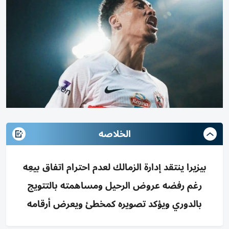
الخلاصه
بيزيرا ينتقد إدارة الزمالك لعدم احترام اتفاق بيعِه
رغم رفضه عروض الرحيل ومساهمته بالتتويج
بالدوري ويؤكد تصويره كمخطئ ويعرض أرقامه