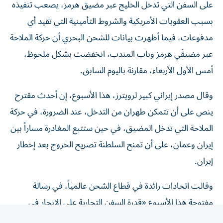
بسبب العقوبات الأمريكية والشروط التأمينية ‌التي تقيد أي
مدفوعات، فيما أظهرت بيانات للشحن البحري أن حركة الملاحة
عبر مضيقَي هرمز وباب المندب، انخفضت بشكل ملحوظ، ​
أمس الأول الأربعاء، مقارنة باليوم السابق.
وقال مصدر إيراني كبير لرويترز، هذا الأسبوع، إن أحدث مقترح
ينص على أن تتمكن طهران من التدخل، عند الضرورة، في حركة
الملاحة التي تدخل المضيق، ​في حين ستتبع المغادرة مساراً بين
إيران وعمان، على ‌أن تمنح السلطنة تصريح الخروج بعد إخطار
إيران.
وقالت اتحادات رائدة في قطاع الشحن عالمياً، في رسالة
مفتوحة هذا الأسبوع «قدرة السفن التجارية على الإبحار في
الممرات المائية الدولية بأمان وعلى نحو يمكن التنبؤ به، ومن