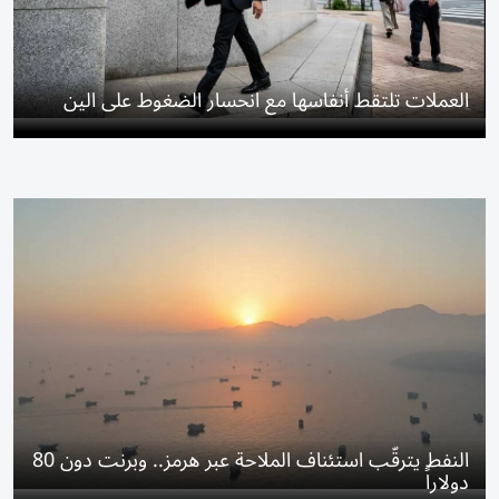
العملات تلتقط أنفاسها مع انحسار الضغوط على الين
النفط يترقّب استئناف الملاحة عبر هرمز.. وبرنت دون 80
دولاراً