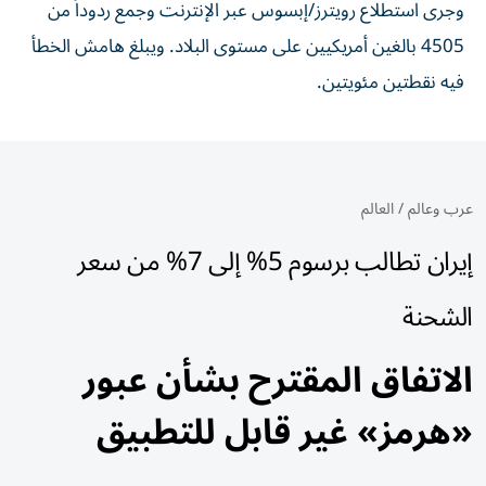
وجرى استطلاع رويترز/إبسوس عبر الإنترنت وجمع ردوداً من
4505 بالغين أمريكيين على مستوى البلاد. ويبلغ هامش الخطأ
فيه نقطتين مئويتين.
عرب وعالم
/
العالم
إيران تطالب برسوم 5% إلى 7% من سعر
الشحنة
الاتفاق المقترح بشأن عبور
«هرمز» غير قابل للتطبيق