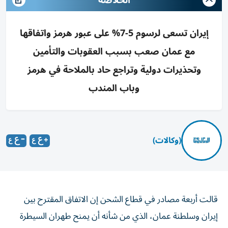
الخلاصه
إيران تسعى لرسوم 5-7% على عبور هرمز واتفاقها
مع عمان صعب بسبب العقوبات والتأمين
وتحذيرات دولية وتراجع حاد بالملاحة في هرمز
وباب المندب
(وكالات)
قالت أربعة مصادر في قطاع الشحن إن الاتفاق المقترح بين
إيران وسلطنة عمان، الذي من ‌شأنه أن يمنح طهران السيطرة
على السفن التي تدخل الخليج عبر ​مضيق هرمز، يصعب تنفيذه