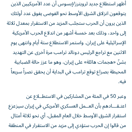
أظهر استطلاع جديد لرويترز/إبسوس أن عدد الأمريكيين الذين
يتوقعون انزلاق الشرق الأوسط نحو الفوضى يفوق عدد أولئك
الذين يرون أن الحرب ستجلب المزيد من الاستقرار بمعدل ثلاثة
إلى واحد، وذلك بعد خمسة ‌أشهر من اندلاع الحرب الأمريكية
الإسرائيلية على إيران. واستمر الاستطلاع ستة أيام وانتهى يوم
الاثنين مع تراجع الرئيس دونالد ترامب مرة أخرى عن التهديد
بشنّ «هجمات هائلة» على إيران، ​وهو ما عزز حالة الضبابية
المحيطة بصراع توقع ترامب في البداية أن يحقق نصراً سريعاً
فيه.
وعبر 50 في المئة من المشاركين في الاستطــلاع عن
اعتـقـــادهم بأن العــمل ‌العسكري الأمريكي في إيران سيزعزع
استقرار الشرق الأوسط ‌خلال العام المقبل، أي نحو ثلاثة أمثال
من قالوا إن الحرب ستؤدي إلى مزيد من الاستقرار في المنطقة