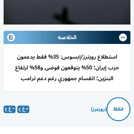
الخلاصه
استطلاع رويترز/إبسوس: 35% فقط يدعمون
حرب إيران؛ 50% يتوقعون فوضى و58% ارتفاع
البنزين؛ انقسام جمهوري رغم دعم ترامب
(رويترز)