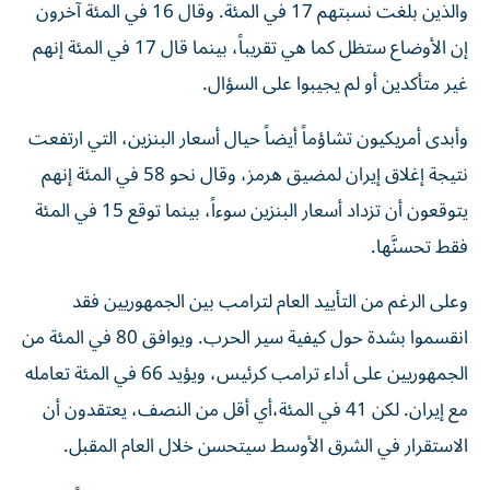
والذين بلغت نسبتهم 17 في المئة. وقال 16 في المئة آخرون
إن الأوضاع ستظل كما هي تقريباً، بينما قال 17 في المئة إنهم
غير متأكدين أو لم يجيبوا على السؤال.
وأبدى أمريكيون تشاؤماً أيضاً حيال أسعار البنزين، التي ارتفعت
نتيجة إغلاق إيران لمضيق هرمز، وقال نحو 58 في المئة إنهم
يتوقعون أن تزداد أسعار البنزين سوءاً، بينما توقع 15 في المئة
فقط تحسنَّها.
وعلى الرغم من التأييد العام لترامب بين الجمهوريين فقد
انقسموا بشدة حول كيفية سير الحرب. ويوافق 80 في المئة من
الجمهوريين على أداء ترامب كرئيس، ويؤيد 66 في المئة تعامله
مع إيران. لكن 41 في المئة،​أي أقل من النصف، يعتقدون أن
الاستقرار في الشرق الأوسط سيتحسن خلال العام المقبل.