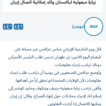
زيارة مبعوثيه لباكستان وأكد إمكانية اتصال إيران
(رويترز)
قال وزير ‌الخارجية الإيراني عباس عراقجي ​عبر ⁠حسابه على
‌تليغرام اليوم ‌الاثنين: إن طهران تدرس طلب ‌الرئيس الأمريكي
دونالد ⁠ترامب إجراء مفاوضات.
وأوضح عراقجي للصحفيين في روسيا أن ترامب طلب إجراء ​
مفاوضات لأن الولايات المتحدة ‌لم تحقق أياً من أهدافها.
وألغى ⁠ترامب زيارة مبعوثيه ستيف ويتكوف وجاريد ​كوشنر ‌إلى
‌إسلام آباد لإجراء محادثات حول إنهاء الصراع، ‌وقال: إن ‌إيران
⁠يمكنها الاتصال إذا ‌أرادت التفاوض.