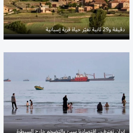
دقيقة و29 ثانية تغيّر حياة قرية إسبانية
إيران تعترف.. اقتصادنا سيئ والتضخم خارج السيطرة