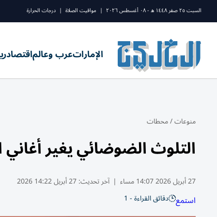
السبت ٢٥ صفر ١٤٤٨ ه - ٠٨ أغسطس ٢٠٢٦
|
مواقيت الصلاة
|
درجات الحرارة
الإمارات
عرب وعالم
اقتصاد
ري
منوعات
/
محطات
التلوث الضوضائي يغير أغاني 
27 أبريل 2026 14:07 مساء
|
آخر تحديث:
27 أبريل 14:22 2026
دقائق القراءة - 1
استمع