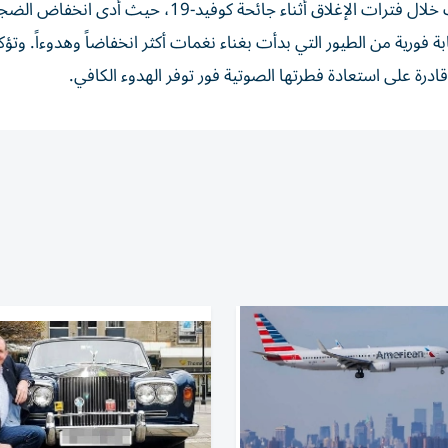
ويستند الباحثون في تفاؤلهم إلى نتائج دراسات أخرى أُجريت خلال فترات الإغلاق أثناء جائحة كوفيد-19، 
رية من الطيور التي بدأت بغناء نغمات أكثر انخفاضاً وهدوءاً. وتؤك
قادرة على استعادة فطرتها الصوتية فور توفر الهدوء الكافي.