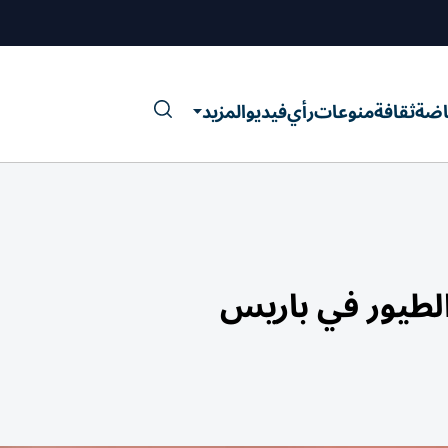
اضة
ثقافة
منوعات
رأي
فيديو
المزيد
الطيور في باريس