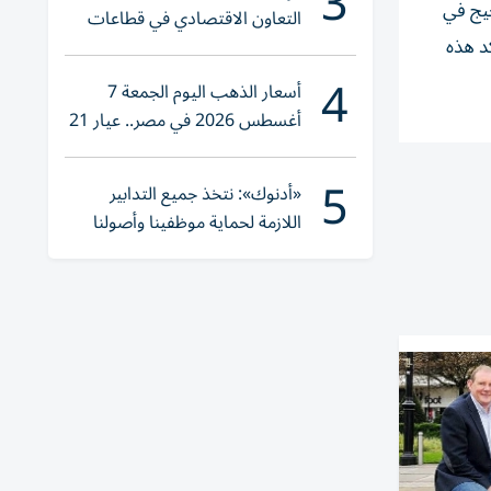
3
حيث أدى انخفاض الضجيج في
التعاون الاقتصادي في قطاعات
د هذه
حيوية
4
أسعار الذهب اليوم الجمعة 7
أغسطس 2026 في مصر.. عيار 21
يقترب من هذا الرقم
5
«أدنوك»: نتخذ جميع التدابير
اللازمة لحماية موظفينا وأصولنا
وعملياتنا