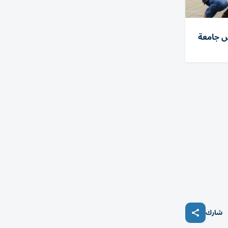
س جامعة
شارك