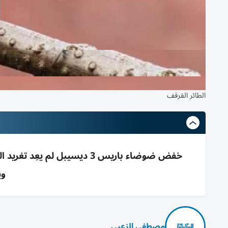
الطائر القرقف
خفض ضوضاء باريس 3 ديسيبل لم 
وي
مصطفى الزعبي