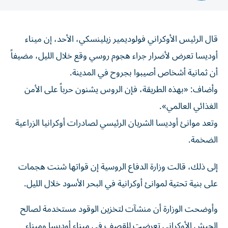
قال ​الرئيس ⁠الأوكراني فولوديمير زيلينسكي، الأحد، ‌إن ميناء
‌أوديسا تعرض ⁠لأضرار جراء هجوم روسي وقع خلال الليل، مضيفاً
أن ​ثمانية أشخاص ‌أصيبوا بجروح في ⁠المدينة.
وأضاف: «بهذه الطريقة، فإن الروس يشنون ​حرباً ‌على ‌الأمن
الغذائي العالمي».
وتعد موانئ ‌أوديسا الشريان ‌الرئيسي ⁠لصادرات ‌أوكرانيا الزراعية
الضخمة.
إلى ذلك، قالت ‌وزارة الدفاع الروسية ⁠إن قواتها شنت ‌هجمات
على ‌بنية تحتية لموانئ ‌أوكرانية في البحر ⁠الأسود خلال الليل.
وأوضحت الوزارة أن منشآت لتخزين الوقود مستخدمة لصالح
الجيش الأوكراني تعرضت للقصف ‌في ميناء أوديسا وميناء