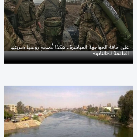
على حافة المواجهة المباشرة.. هكذا تُصمم روسيا ضربتها
القادمة لـ«الناتو»